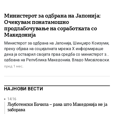
Министерот за одбрана на Јапонија:
Очекувам понатамошно
продлабочување на соработката со
Македонија
Министерот за одбрана на Јапонија, Шинџиро Коизуми,
преку објава на социјалната мрежа X информираше
дека ја остварил својата прва средба со министерот за
одбрана на Република Македонија, Владо Мисајловски.
Во објавата, Коизуми истакна дека разговорот бил
пред 1 мес.
насочен кон унапредување на билатералната
соработка, потсетувајќи дека минатата година била
реализирана посетата на министерот за надворешни
работи, што […]
НАЈНОВИ ВЕСТИ
14:16
Љуботенски Бачила – рана што Македонија не ја
заборава