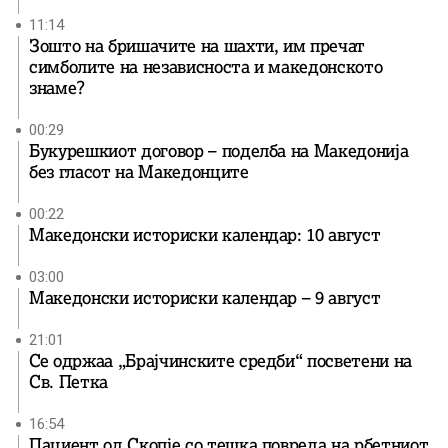
11:14
Зошто на бришачите на шахти, им пречат
симболите на независноста и македонското
знаме?
00:29
Букурешкиот договор – поделба на Македонија
без гласот на Македонците
00:22
Македонски историски календар: 10 август
03:00
Македонски историски календар – 9 август
21:01
Се одржаа „Брајчинските средби“ посветени на
Св. Петка
16:54
Пациент од Скопје со тешка повреда на рбетниот