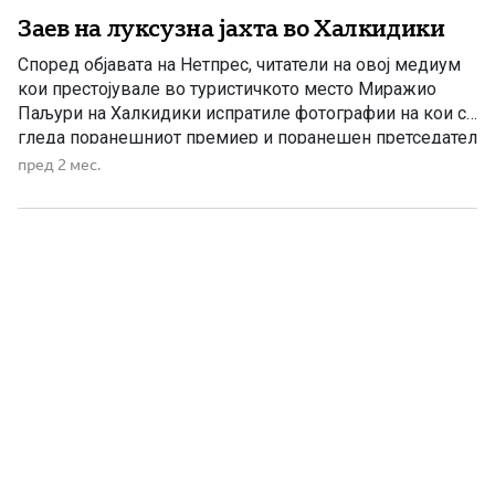
Заев на луксузна јахта во Халкидики
Според објавата на Нетпрес, читатели на овој медиум
кои престојувале во туристичкото место Миражио
Паљури на Халкидики испратиле фотографии на кои се
гледа поранешниот премиер и поранешен претседател
на СДСМ, Зоран Заев, на јахта во грчкото летувалиште.
пред 2 мес.
Нетпрес наведува дека според информациите што
пристигнале до нивната редакција, јахтата наводно
чини околу 800.000 евра и најверојатно […]