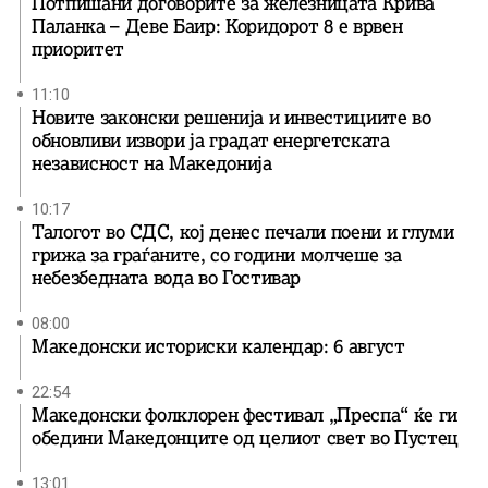
Потпишани договорите за железницата Крива
Паланка – Деве Баир: Коридорот 8 е врвен
приоритет
11:10
Новите законски решенија и инвестициите во
обновливи извори ја градат енергетската
независност на Македонија
10:17
Талогот во СДС, кој денес печали поени и глуми
грижа за граѓаните, со години молчеше за
небезбедната вода во Гостивар
08:00
Македонски историски календар: 6 август
22:54
Македонски фолклорен фестивал „Преспа“ ќе ги
обедини Македонците од целиот свет во Пустец
13:01