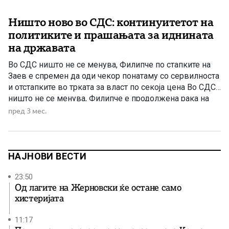
Ништо ново во СДС: континуитетот на
политиките и прашањата за иднината
на државата
Во СДС ништо не се менува, Филипче по стапките на
Заев е спремен да оди чекор понатаму со сервилноста
и отстапките во трката за власт по секоја цена Во СДС
ништо не се менува, Филипче е продолжена рака на
Заев во предавничките политики и е спремен да го
пред 3 мес.
надмине Заев во сервилноста само поради една […]
НАЈНОВИ ВЕСТИ
23:50
Од лагите на Жерновски ќе остане само
хистеријата
11:17