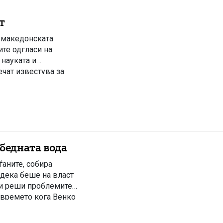
т
о македонската
ите одгласи на
науката и
чат известува за
та јавност ги
лку дена претходно
бедната вода
ѓаните, собира
одека беше на власт
ги реши проблемите.
 времето кога Венко