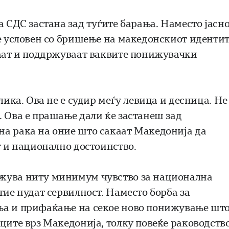
а СДС застана зад туѓите барања. Наместо јасн
е условен со бришење на македонскиот идентит
ваат и поддржуваат ваквите понижувачки
лика. Ова не е судир меѓу левица и десница. Не
. Ова е прашање дали ќе застанеш зад
на рака на оние што сакаат Македонија да
т и национално достоинство.
ажува ниту минимум чувство за национална
тие нудат сервилност. Наместо борба за
ња и прифаќање на секое ново понижување шт
ците врз Македонија, толку повеќе раководств