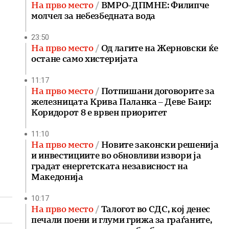
На прво место
ВМРО-ДПМНЕ: Филипче
молчел за небезбедната вода
23:50
На прво место
Од лагите на Жерновски ќе
остане само хистеријата
11:17
На прво место
Потпишани договорите за
железницата Крива Паланка – Деве Баир:
Коридорот 8 е врвен приоритет
11:10
На прво место
Новите законски решенија
и инвестициите во обновливи извори ја
градат енергетската независност на
Македонија
10:17
На прво место
Талогот во СДС, кој денес
печали поени и глуми грижа за граѓаните,