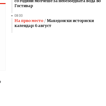
со години молчеше за небезбедната вода во
Гостивар
08:00
На прво место
Македонски историски
календар: 6 август
о