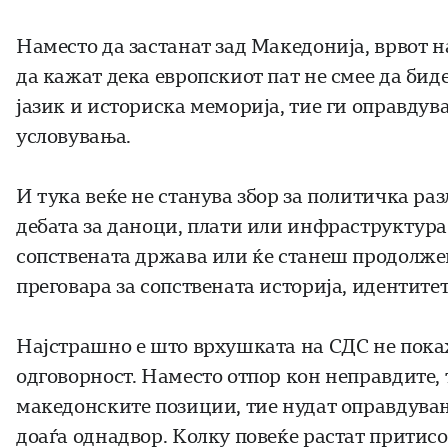
Наместо да застанат зад Македонија, врвот н
да кажат дека европскиот пат не смее да бид
јазик и историска меморија, тие ги оправду
условувања.
И тука веќе не станува збор за политичка раз
дебата за даноци, плати или инфраструктура
сопствената држава или ќе станеш продолже
преговара за сопствената историја, идентите
Најстрашно е што врхушката на СДС не пок
одговорност. Наместо отпор кон неправдите, 
македонските позиции, тие нудат оправдува
доаѓа однадвор. Колку повеќе растат притисо