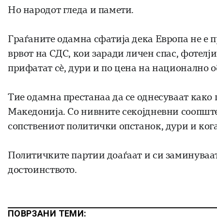
Но народот гледа и памети.
Граѓаните одамна сфатија дека Европа не е 
врвот на СДС, кои заради личен спас, фотелј
прифатат сè, дури и по цена на национално 
Тие одамна престанаа да се однесуваат како
Македонија. Со нивните секојдневни соопштен
сопствениот политички опстанок, дури и кога
Политичките партии доаѓаат и си заминуваат
достоинството.
ПОВРЗАНИ ТЕМИ: