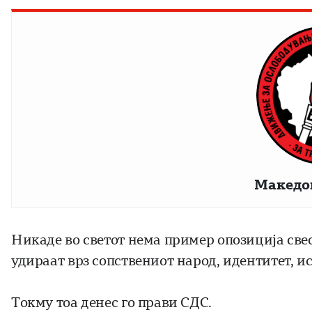
Македо
Никаде во светот нема пример опозиција свес
удираат врз сопствениот народ, идентитет, ис
Токму тоа денес го прави СДС.