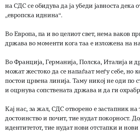
на СДС се обидува да ја убеди јавноста дека
„европска иднина“.
Во Европа, па и во целиот свет, нема ваков 
држава во моменти кога таа е изложена на 
Во Франција, Германија, Полска, Италија и 
можат жестоко да се напаѓаат меѓу себе, но 
постои црвена линија. Таму никој не оди по 
и оцрнува сопствената држава и да ги охраб
Кај нас, за жал, СДС отворено е застапник н
достоинство и почит, тие нудат покорност. Д
идентитетот, тие нудат нови отстапки и нов