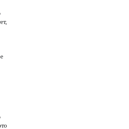
о
ет,
 е
о
ото