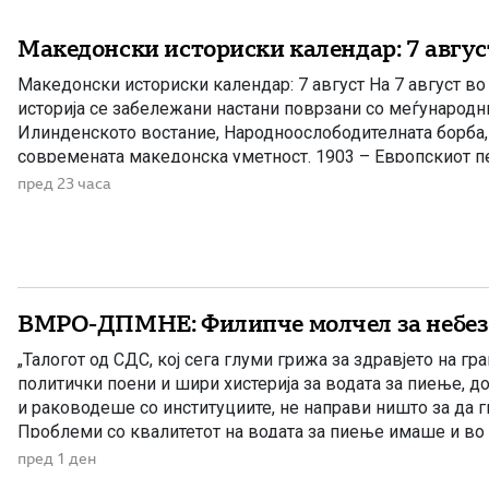
Македонски историски календар: 7 авгус
Македонски историски календар: 7 август На 7 август в
историја се забележани настани поврзани со меѓународн
Илинденското востание, Народноослободителната борба, 
современата македонска уметност. 1903 – Европскиот пе
Илинденското востание На 7 август 1903 година европска
пред 23 часа
добила првите поопширни вести за востанието што неко
избувнало […]
ВМРО-ДПМНЕ: Филипче молчел за небез
„Талогот од СДС, кој сега глуми грижа за здравјето на гра
политички поени и шири хистерија за водата за пиење, д
и раководеше со институциите, не направи ништо за да 
Проблеми со квалитетот на водата за пиење имаше и во
Филипче беше министер за здравство, […]
пред 1 ден