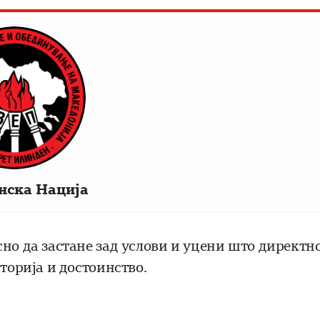
нска Нација
но да застане зад услови и уцени што директн
торија и достоинство.