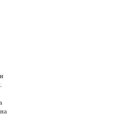
ши
.
а
 на