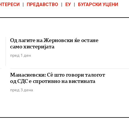
НТЕРЕСИ
|
ПРЕДАВСТВО
|
ЕУ
|
БУГАРСКИ УЦЕНИ
Од лагите на Жерновски ќе остане
само хистеријата
пред 1 ден
Манасиевски: Сè што говори талогот
од СДС е спротивно на вистината
пред 3 дена