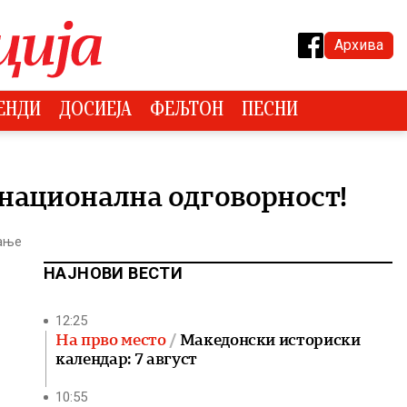
Архива
ЕНДИ
ДОСИЕЈА
ФЕЉТОН
ПЕСНИ
национална одговорност!
тање
НАЈНОВИ ВЕСТИ
12:25
На прво место
Македонски историски
календар: 7 август
10:55