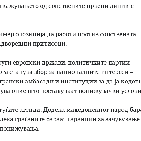
 откажувањето од сопствените црвени линии е
пример опозиција да работи против сопствената
надворешни притисоци.
други европски држави, политичките партии
кога станува збор за националните интереси –
странски амбасади и институции за да ја кодо
рува оние што поставуваат понижувачки услови
а туѓите агенди. Додека македонскиот народ бар
одека граѓаните бараат гаранции за зачувување
и понижувања.