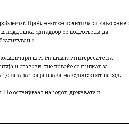
проблемот. Проблемот се политичари како овие 
и и поддршка однадвор се подготвени да
обезличување.
 политичари што ги штитат интересите на
ија и ставови, тие повеќе се грижат за
 цената за тоа ја плаќа македонскиот народ.
. Но остануваат народот, државата и