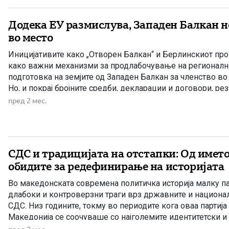
Додека ЕУ размислува, Западен Балкан не
во место
Иницијативите како „Отворен Балкан“ и Берлинскиот про
како важни механизми за продлабочување на регионална
подготовка на земјите од Западен Балкан за членство во 
Но, и покрај бројните средби, декларации и договори, рез
далеку под очекувањата. Дел од договореното никогаш
пред 2 мес.
спроведено, а политичките несогласувања и недоволната
СДС и традицијата на отстапки: Од името
обидите за редефинирање на историјата
Во македонската современа политичка историја малку па
длабоки и контроверзни траги врз државните и национ
СДС. Низ годините, токму во периодите кога оваа партија 
Македонија се соочуваше со најголемите идентитетски и
од промената на државното знаме, преку промената на и