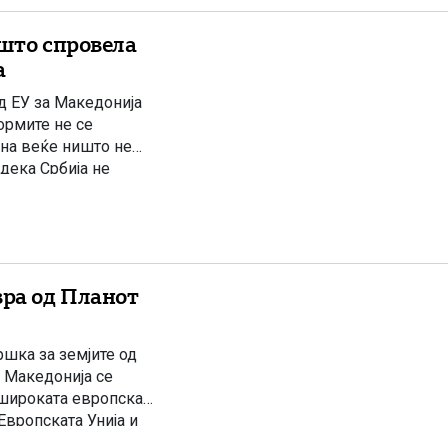
 што спровела
а
д ЕУ за Македонија
ормите не се
ина веќе ништо не
дека Србија не
вра од Планот
шка за земјите од
а Македонија се
ошироката европска
Европската Унија и
ите од Брисел,