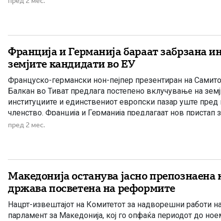
пред 2 мес.
па сѐ до […]
Франција и Германија бараат забрзана и
земјите кандидати во ЕУ
Француско-германски нон-пејпер презентиран на Самито
Балкан во Тиват предлага постепено вклучување на земј
институциите и единствениот европски пазар уште пред
членство. Франција и Германија предлагаат нов пристап 
европската интеграција на земјите кандидати, кој би ов
пред 2 мес.
вклучување во политиките, институциите и единствениот
Европската […]
Македонија останува јасно препознаена 
држава посветена на реформите
Нацрт-извештајот на Комитетот за надворешни работи н
парламент за Македонија, кој го опфаќа периодот до ное