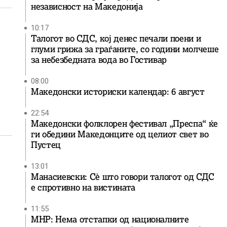
независност на Македонија
10:17
Талогот во СДС, кој денес печали поени и
глуми грижа за граѓаните, со години молчеше
за небезбедната вода во Гостивар
08:00
Македонски историски календар: 6 август
22:54
Македонски фолклорен фестивал „Преспа“ ќе
ги обедини Македонците од целиот свет во
Пустец
13:01
Манасиевски: Сè што говори талогот од СДС
е спротивно на вистината
11:55
МНР: Нема отстапки од националните