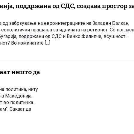
ија, поддржана од СДС, создава простор з
а од забрзување на евроинтеграциите на Западен Балкан,
геополитички прашања за иднината на регионот. Сè поглас
 Бугарија, поддржани од СДС и Венко Филипче, всушност
нот? Во изминатите […]
аат нешто да
а политика, ниту
на Македонија.
т во политичка
ам“. Сакаат да
, но не знаат […]