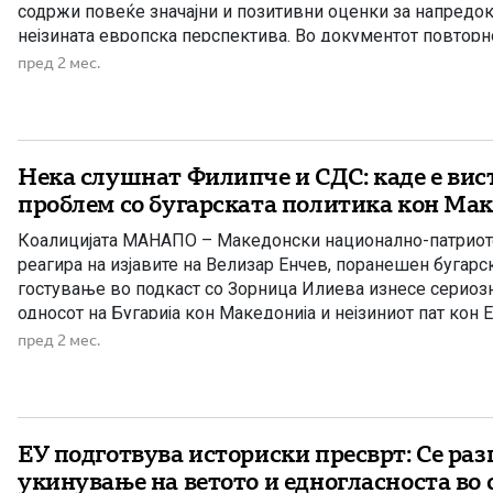
содржи повеќе значајни и позитивни оценки за напредок
нејзината европска перспектива. Во документот повторн
поддршката за членството на Македонија во Европската 
пред 2 мес.
јасен, мерлив и фер пристап, при […]
Нека слушнат Филипче и СДС: каде е ви
проблем со бугарската политика кон Ма
Коалицијата МАНАПО – Македонски национално-патриотс
реагира на изјавите на Велизар Енчев, поранешен бугарск
гостување во подкаст со Зорница Илиева изнесе сериоз
односот на Бугарија кон Македонија и нејзиниот пат кон Е
Според изнесеното, Енчев смета дека членството на Мак
пред 2 мес.
било „голем удар“ за Бугарија, бидејќи […]
ЕУ подготвува историски пресврт: Се раз
укинување на ветото и едногласноста во