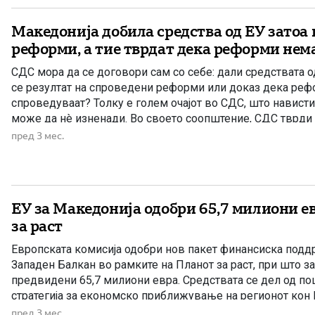
Македонија добила средства од ЕУ затоа
реформи, а тие тврдат дека реформи нем
СДС мора да се договори сам со себе: дали средствата о
се резултат на спроведени реформи или доказ дека реф
спроведуваат? Толку е голем очајот во СДС, што навист
може да нè изненади. Во своето соопштение, СДС тврди 
добила средства од ЕУ за Планот […]
пред 3 мес.
ЕУ за Македонија одобри 65,7 милиони е
за раст
Европската комисија одобри нов пакет финансиска поддр
Западен Балкан во рамките на Планот за раст, при што з
предвидени 65,7 милиони евра. Средствата се дел од п
стратегија за економско приближување на регионот кон 
забрзување на реформските процеси. Според информаци
пред 3 мес.