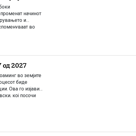
абоки
 променат начинот
ирувањето и
 споменуваат во
пот на едногласност
]
 од 2027
оаминг во земјите
роцесот биде
ии. Ова го изјави
ски, кој посочи
усогласила