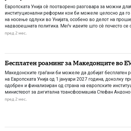
Европската Унија сè поотворено разговара за можни дл
институционални реформи кои би можеле целосно да го
на носење одлуки во Унијата, особено во делот на прош
надворешната политика. Меѓу идеите што сè почесто се
европските политички кругови е укинувањето на принци
пред 2 мес.
и ограничување или целосно отстранување на правото […
Бесплатен роаминг за Македонците во ЕУ
Македонските граѓани би можеле да добијат бесплатен р
на Европската Унија од 1 јануари 2027 година, доколку п
одобрен и финализиран од страна на европските институц
министерот за дигитална трансформација Стефан Андонов
дека Македонија веќе ги завршила своите обврски и ја 
пред 2 мес.
регулативата со европските директиви. Според […]