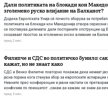
Дали политиката на блокади кон Македон
зголемено руско влијание на Балканот?
Додека Европската Унија сè почесто зборува за потребат
политиката на блокади кон Македонија отвора сериозни 
се поставува дилемата: дали постојаните опструкции од
создаваат простор за зголемено руско влијание на Балка
пред 2 мес.
Филипче и СДС во политичко бунило: сак
кажат, но не знаат како
СДС и Венко Филипче повторно покажаа дека немаат јасн
јасна порака кога станува збор за европските аспирации 
Нивните прес-конференции и јавни настапи се претвораа
конфузија по принципот: „сакам да кажам, не знам да реч
понудат нешто, но не знаат што. Сакаат да испратат порака
пред 3 мес.