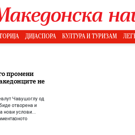
ТОРИЈА
ДИЈАСПОРА
КУЛТУРА И ТУРИЗАМ
ЛЕГ
го промени
Македонците не
евлут Чавушоглу од
 биде отворена и
ва нови услови.
аментарното
 работи на