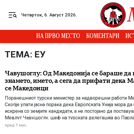
Skip to content
Четврток, 6. Август 2026.
Menu
НА ПРВО МЕСТО
КОМЕНТАРИ
ИС
ТЕМА: ЕУ
Чавушоглу: Од Македонија се бараше да 
знамето, името, а сега да прифати дека 
се Македонци
Поранешниот турски министер за надворешни работи М
Скопје упати јасна порака дека Европската Унија мора да
искрена со земјите кандидати, а не постојано да поставу
Мевлут Чавушоглу, шеф на турската делегација во Парл
собрание на НАТО и поранешен министер за надворешни
пред 1 мес.
Република Турција, на меѓународната конференција […]