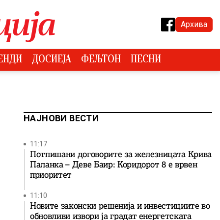
Архива
ЕНДИ
ДОСИЕЈА
ФЕЉТОН
ПЕСНИ
НАЈНОВИ ВЕСТИ
11:17
Потпишани договорите за железницата Крива
Паланка – Деве Баир: Коридорот 8 е врвен
приоритет
11:10
Новите законски решенија и инвестициите во
обновливи извори ја градат енергетската