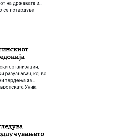
от на државата и
о се потврдува
Унија врз основа на
стинскиот
кедонија
ки организации,
и разузнавач, кој во
ни тврдења за
вропската Унија.
едонија во ЕУ би
гледува
 одлучувањето