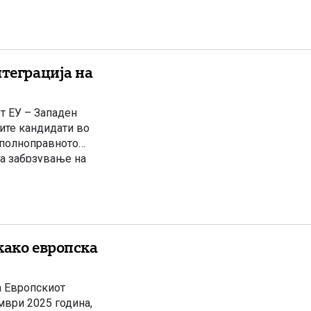
нтеграција на
т ЕУ – Западен
ите кандидати во
 полноправното
за забрзување на
озможил постепено
 европски пазар на
како европска
а Европскиот
мври 2025 година,