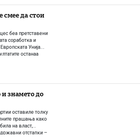
 смее да стои
цес беа претставени
та соработка и
Европската Унија.
ултатите останаа
 не беше целосно
 […]
 и знамето до
ртии оставиле толку
алните прашања како
била на власт,
 државни отстапки –
мето на државата,