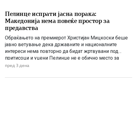
Пелинце испрати јасна порака:
Македонија нема повеќе простор за
предавства
Обраќањето на премиерот Христијан Мицкоски беше
јавно ветување дека државните и националните
интереси нема повторно да бидат жртвувани под
притисоци и уцени Пелинце не е обично место за
политички говори. Таму секој збор има поголема
пред 3 дена
тежина, затоа што сè потсетува на борбата и
државотворната мисла на македонскиот народ. Затоа
изјавата на премиерот Христијан Мицкоски дека […]