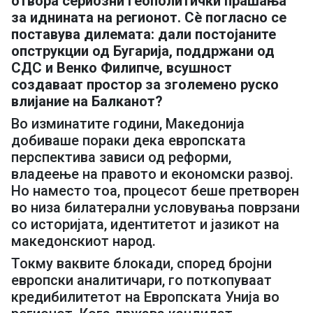
отвора сериозни геополитички прашања
за иднината на регионот. Сè погласно се
поставува дилемата: дали постојаните
опструкции од Бугарија, поддржани од
СДС и Венко Филипче, всушност
создаваат простор за зголемено руско
влијание на Балканот?
Во изминатите години, Македонија
добиваше пораки дека европската
перспектива зависи од реформи,
владеење на правото и економски развој.
Но наместо тоа, процесот беше претворен
во низа билатерални условувања поврзани
со историјата, идентитетот и јазикот на
македонскиот народ.
Токму ваквите блокади, според бројни
европски аналитичари, го поткопуваат
кредибилитетот на Европската Унија во