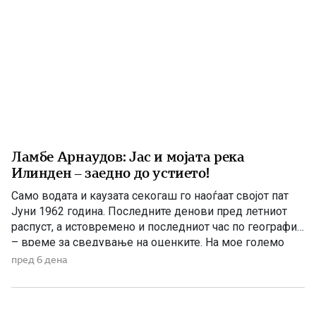
Ламбе Арнаудов: Јас и мојата река
Илинден – заедно до устието!
Само водата и каузата секогаш го наоѓаат својот пат
Јуни 1962 година. Последните денови пред летниот
распуст, а истовремено и последниот час по географија
– време за сведување на оценките. На мое големо
изненадување, учителката ме крена мене и ми
пред 6 дена
постави прашање со кое, како што рече, требаше да ги
расчисти дилемите околу мојата конечна […]