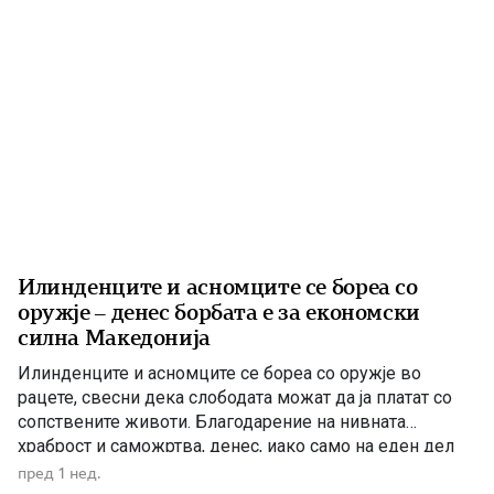
Илинденците и асномците се бореа со
оружје – денес борбата е за економски
силна Македонија
Илинденците и асномците се бореа со оружје во
рацете, свесни дека слободата можат да ја платат со
сопствените животи. Благодарение на нивната
храброст и саможртва, денес, иако само на еден дел
од Македонија, имаме сопствена држава, свој
пред 1 нед.