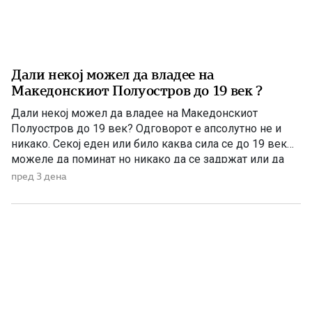
Дали некој можел да владее на
Македонскиот Полуостров до 19 век ?
Дали некој можел да владее на Македонскиот
Полуостров до 19 век? Одговорот е апсолутно не и
никако. Секој еден или било каква сила се до 19 век
можеле да поминат но никако да се задржат или да
управуваат поради неколку причини – планинската
пред 3 дена
конфигурација, предолги и изморувачки патувања,
климата и непознавање на населени места се […]