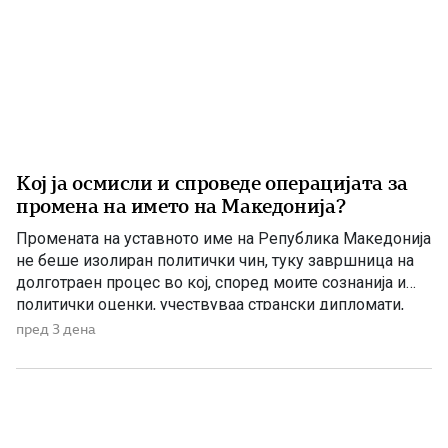
Кој ја осмисли и спроведе операцијата за
промена на името на Македонија?
Промената на уставното име на Република Македонија
не беше изолиран политички чин, туку завршница на
долготраен процес во кој, според моите сознанија и
политички оценки, учествуваа странски дипломати,
домашни политичари и регионални центри на влијание.
пред 3 дена
Сметам дека значајна улога во тој процес имаше
американскиот дипломат Филип Рикер, кој долги
години беше непосредно вклучен во американската
[…]