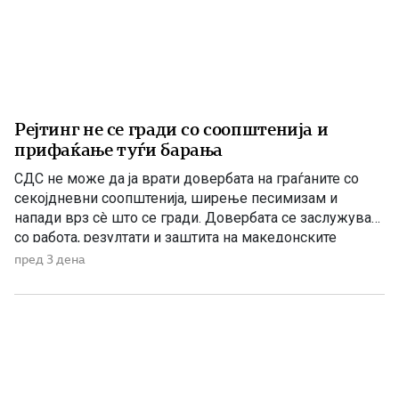
Рејтинг не се гради со соопштенија и
прифаќање туѓи барања
СДС не може да ја врати довербата на граѓаните со
секојдневни соопштенија, ширење песимизам и
напади врз сè што се гради. Довербата се заслужува
со работа, резултати и заштита на македонските
национални и државни интереси. По седумгодишното
пред 3 дена
владеење со ДУИ, СДС денес се обидува да создаде
впечаток дека е сериозна опозиција. Но, граѓаните
добро паметат […]