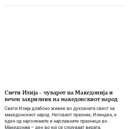
македонски јазик и можност слободно да го славиме
македонското име. Нивниот аманет не е само да се
поклонуваме […]
Свети Илија – чуварот на Македонија и
вечен закрилник на македонскиот народ
Свети Илија длабоко живее во духовната свест на
македонскиот народ. Неговиот празник, Илинден, е
еден од најголемите и најславните празници во
Македонија – ден во кој се спојуваат верата,