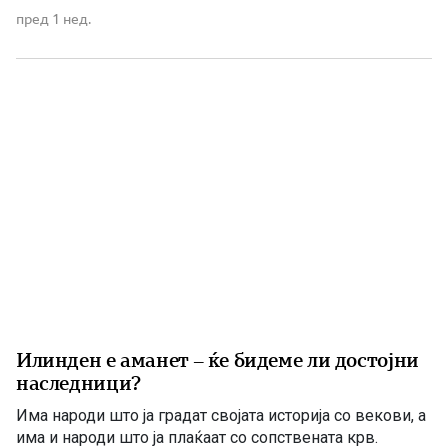
историјата, борбата за слобода и љубовта кон
пред 1 нед.
татковината. Македонците од памтивек го почитуваат
Свети Илија како силен заштитник и небесен чувар. Во
народното верување тој господари […]
Илинден е аманет – ќе бидеме ли достојни
наследници?
Има народи што ја градат својата историја со векови, а
има и народи што ја плаќаат со сопствената крв.