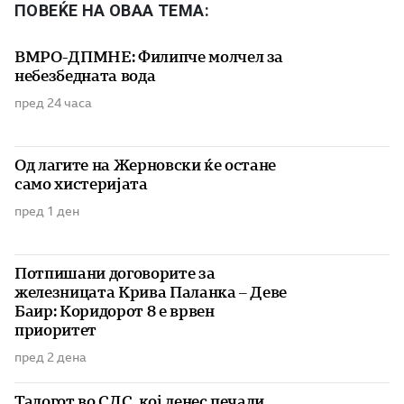
ПОВЕЌЕ НА ОВАА ТЕМА:
ВМРО-ДПМНЕ: Филипче молчел за
небезбедната вода
пред 24 часа
Од лагите на Жерновски ќе остане
само хистеријата
пред 1 ден
Потпишани договорите за
железницата Крива Паланка – Деве
Баир: Коридорот 8 е врвен
приоритет
пред 2 дена
Талогот во СДС, кој денес печали