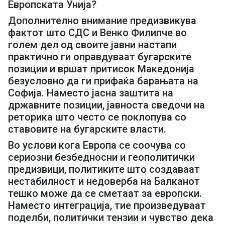
Европската Унија?
Дополнително внимание предизвикува
фактот што СДС и Венко Филипче во
голем дел од своите јавни настапи
практично ги оправдуваат бугарските
позиции и вршат притисок Македонија
безусловно да ги прифаќа барањата на
Софија. Наместо јасна заштита на
државните позиции, јавноста сведочи на
реторика што често се поклопува со
ставовите на бугарските власти.
Во услови кога Европа се соочува со
сериозни безбедносни и геополитички
предизвици, политиките што создаваат
нестабилност и недоверба на Балканот
тешко може да се сметаат за европски.
Наместо интеграција, тие произведуваат
поделби, политички тензии и чувство дека