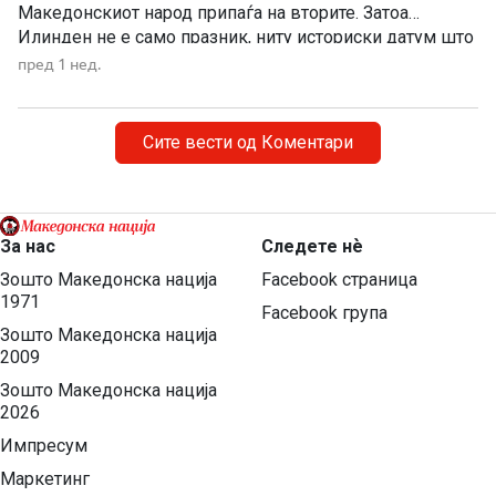
Македонскиот народ припаѓа на вторите. Затоа
Илинден не е само празник, ниту историски датум што
еднаш годишно го одбележуваме со говори, венци и
пред 1 нед.
свечености. Илинден е совеста на Македонија. Ден
кога мора да си го поставиме […]
Сите вести од Коментари
За нас
Следете нѐ
Зошто Македонска нација
Facebook страница
1971
Facebook група
Зошто Македонска нација
2009
Зошто Македонска нација
2026
Импресум
Маркетинг