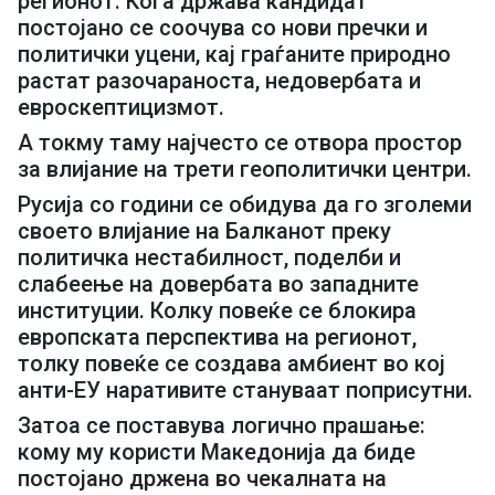
регионот. Кога држава кандидат
постојано се соочува со нови пречки и
политички уцени, кај граѓаните природно
растат разочараноста, недовербата и
евроскептицизмот.
А токму таму најчесто се отвора простор
за влијание на трети геополитички центри.
Русија со години се обидува да го зголеми
своето влијание на Балканот преку
политичка нестабилност, поделби и
слабеење на довербата во западните
институции. Колку повеќе се блокира
европската перспектива на регионот,
толку повеќе се создава амбиент во кој
анти-ЕУ наративите стануваат поприсутни.
Затоа се поставува логично прашање:
кому му користи Македонија да биде
постојано држена во чекалната на