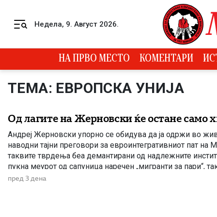
Skip to content
Недела, 9. Август 2026.
Menu
НА ПРВО МЕСТО
КОМЕНТАРИ
ИС
ТЕМА: ЕВРОПСКА УНИЈА
Од лагите на Жерновски ќе остане само 
Андреј Жерновски упорно се обидува да ја одржи во жив
наводни тајни преговори за евроинтегративниот пат на М
таквите тврдења беа демантирани од надлежните инстит
пукна меурот од сапуница наречен „мигранти за пари“, та
најновата конструкција – дека власта тајно се подготвува 
пред 3 дена