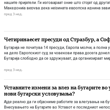
нашите пријатели. Ги изговараат оние што стојат од друга
Македонија верува дека нејзината европска иднина зави
исполнувањето на условите на Бугарија. Прво беше Дого
пред 3 нед.
добрососедство. Потоа протоколите. Потоа францускиот п
Четиринаесет пресуди од Стразбур, а Со
Бугарија не почитува 14 пресуди, Европа молчи, а полна 
на дело Европскиот суд за човекови права досега донел
Бугарија слободно да се здружуваат, да организираат мир
пред 3 нед.
Уставните измени за влез на бугарите во
нови бугарски условувања?
Ајде реално да ги објасниме работите за влегувања на б
Внесувањето на Бугарите во Уставот е последниот непоср