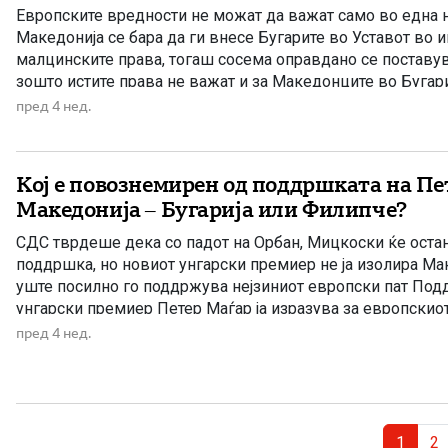
Европските вредности не можат да важат само во една н
Македонија се бара да ги внесе Бугарите во Уставот во 
малцинските права, тогаш сосема оправдано се поставу
зошто истите права не важат и за Македонците во Бугар
секој граѓанин може слободно да се изјаснува како Бугари
пред 4 нед.
Кој е повознемирен од поддршката на Пе
Македонија – Бугарија или Филипче?
СДС тврдеше дека со падот на Орбан, Мицкоски ќе оста
поддршка, но новиот унгарски премиер не ја изолира Ма
уште посилно го поддржува нејзиниот европски пат По
унгарски премиер Петер Маѓар ја изразува за европскиот
очигледно предизвика сериозна вознемиреност во Бугари
пред 4 нед.
последните пораки од […]
Page navigation
Current
Pa
1
2