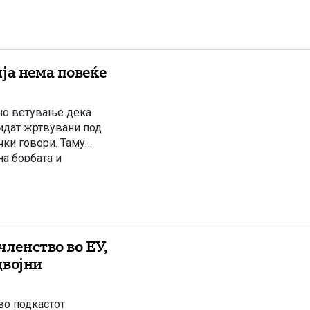
ја нема повеќе
но ветување дека
идат жртвувани под
чки говори. Таму
на борбата и
авата на премиерот
членство во ЕУ,
двојни
во подкастот