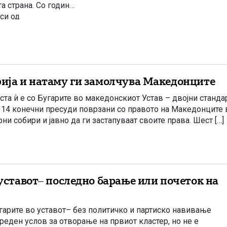
та страна. Со години
си од
ворот за
редлог. Потоа […]
фија и натаму ги замолчува Македонците
уста ѝ е со Бугарите во македонскиот Устав – двојни станд
 14 конечни пресуди поврзани со правото на Македонците 
ни собири и јавно да ги застапуваат своите права. Шест […]
 уставот– последно барање или почеток на
угарите во уставот– без политичко и партиско навивање
еден услов за отворање на првиот кластер, но не е