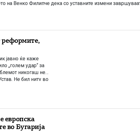
ето на Венко Филипче дека со уставните измени завршуваа
т реформите,
ик јавно ќе каже
ило „голем удар“ за
роблемот никогаш не
став. Не бил ниту во
европски вредности.
е европска
е во Бугарија