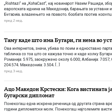
„Rishtazi“ на „KohaCast“, кај новинарот Назим Рашиди, зб
европската иднина на Македонија, барањата за уставни и
Бугарија, владеењето на правото, борбата против корупц
застапеност и состојбата со водата во Гостивар. Централ
пред 2 нед.
разговорот беше дека Владата останува посветена на чл
Европската […]
Таму каде што има Бугари, ги нема во уст
Ова интернетов, значи, убива по поим и едноставно пар
табличка со тоа што се кажува точно и каде колку Бугар
Романија: 5.975, заокружено околу 6.000; Албанија: 7.057;
204.574; Македонија: 3.504, […]
пред 3 нед.
Ацо Македон Крстески: Кога вистината ј
бугарски дипломат
Понекогаш една искрена реченица од другата страна вр
години дипломатски молк. Понекогаш најголемите вистин