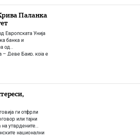
Крива Паланка
тет
д Европската Унија
ка банка и
за од
– Деве Баир, која е
уствуваа премиерот
тереси,
овија ги отфрли
говор или тајни
а на утврдените
онските национални
 прес-конференција