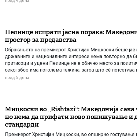
пред 4 дена
на СДС е уште еден обид за создавање хистерија и […]
Пелинце испрати јасна порака: Македони
простор за предавства
Обраќањето на премиерот Христијан Мицкоски беше јав
државните и националните интереси нема повторно да б
притисоци и уцени Пелинце не е обично место за полити
секој збор има поголема тежина, затоа што сè потсетува 
државотворната мисла на македонскиот народ. Затоа изј
пред 5 дена
Христијан Мицкоски дека […]
Мицкоски во „Rishtazi“: Македонија сака 
но нема да прифати ново понижување и 
стандарди
Премиерот Христијан Мицкоски, во опширно гостување 