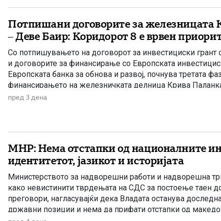
Потпишани договорите за железницата 
– Деве Баир: Коридорот 8 е врвен приори
Со потпишувањето на договорот за инвестициски грант о
и договорите за финансирање со Европската инвестицис
Европската банка за обнова и развој, почнува третата фа
финансирањето на железничката делница Крива Паланка 
дел од Коридорот 8. На потпишувањето во Владата прис
пред 3 дена
Христијан Мицкоски, вицепремиерот и министер […]
МНР: Нема отстапки од националните ин
идентитетот, јазикот и историјата
Министерството за надворешни работи и надворешна трг
како невистинити тврдењата на СДС за постоење таен до
преговори, нагласувајќи дека Владата останува доследн
државни позиции и нема да прифати отстапки од макед
интереси, идентитетот, јазикот и историјата. „Денешната