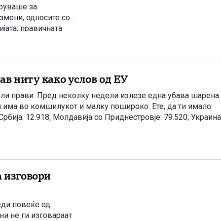
оруваше за
змени, односите со
ијата, правичната
на порака од
енството во
ав ниту како услов од ЕУ
тали прави. Пред неколку недели излезе една убава шарена
и има во комшилукот и малку пошироко. Ете, да ти имало:
 Србија: 12.918; Молдавија со Приднестровје: 79.520; Украина
а изговори
еди повеќе од
и не ги изговараат