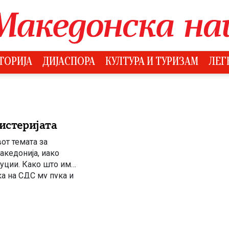
ТОРИЈА
ДИЈАСПОРА
КУЛТУРА И ТУРИЗАМ
ЛЕГ
хистеријата
от темата за
акедонија, иако
уции. Како што им
ка на СДС му пука и
да го […]