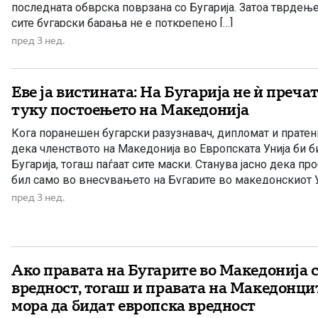
последната обврска поврзана со Бугарија. Затоа тврдењ
сите бугарски барања не е поткрепено […]
пред 3 нед.
Еве ја вистината: На Бугарија не ѝ преча
туку постоењето на Македонија
Кога поранешен бугарски разузнавач, дипломат и пратен
дека членството на Македонија во Европската Унија би б
Бугарија, тогаш паѓаат сите маски. Станува јасно дека п
бил само во внесувањето на Бугарите во македонскиот У
реформите, владеењето на правото или таканаречените 
пред 3 нед.
Проблемот […]
Ако правата на Бугарите во Македонија с
вредност, тогаш и правата на Македонцит
мора да бидат европска вредност