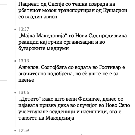
Пациент од Скопје со тешка повреда на
рбетниот мозок транспортиран од Кушадаси
со владин авион
13:37
„Мајка Македонија“ во Нови Сад предизвика
реакции кај грчки организации и во
бугарските медиуми
13:13
Ангелов: Состојбата со водата во Гостивар е
значително подобрена, но сè уште не е за
пиење
13:05
„Детето“ како што вели Филипче, денес со
изјавата призна дека во случајот во Ново Село
учествувале осуденици и насилници, ова е
талогот на Македонија
12:59