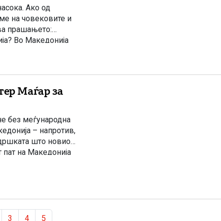
асока. Ако од
име на човековите и
ва прашањето:
ија? Во Македонија
н, […]
тер Маѓар за
не без меѓународна
кедонија – напротив,
ддршката што новиот
 пат на Македонија
ја. Но, по
 Page
ge
Page
Page
Page
3
4
5