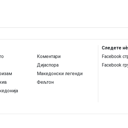
Следете нѐ
то
Коментари
Facebook ст
Дијаспора
Facebook гр
уризам
Македонски легенди
хив
Фељтон
кедонија