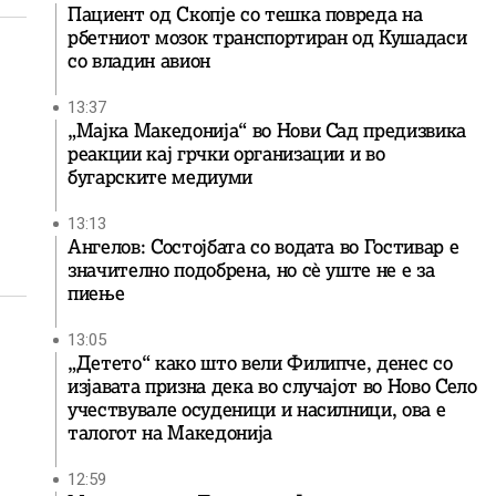
Пациент од Скопје со тешка повреда на
рбетниот мозок транспортиран од Кушадаси
со владин авион
13:37
„Мајка Македонија“ во Нови Сад предизвика
реакции кај грчки организации и во
бугарските медиуми
13:13
Ангелов: Состојбата со водата во Гостивар е
значително подобрена, но сè уште не е за
пиење
13:05
„Детето“ како што вели Филипче, денес со
изјавата призна дека во случајот во Ново Село
учествувале осуденици и насилници, ова е
талогот на Македонија
12:59