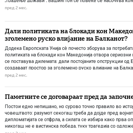
„градење држави“, Вашингтон сè повеќе се насочува ко
соработка, стратешки интереси и стабилност во регионот.
пред 2 мес.
Стејт департментот до Конгресот на САД, насловен како „
Дали политиката на блокади кон Македон
зголемено руско влијание на Балканот?
Додека Европската Унија сè почесто зборува за потребат
политиката на блокади кон Македонија отвора сериозни 
се поставува дилемата: дали постојаните опструкции од
создаваат простор за зголемено руско влијание на Балка
пред 2 мес.
Паметните се договараат пред да започне
Постои едно непишано, но сурово точно правило во истор
човештвото: разумот секогаш треба да дојде пред војнат
дипломатијата се отфрла, а силата се избира како прва оп
никогаш не е вистинска победа, туку трагедија со одлож
Војните не започнуваат затоа што нема можност за догов