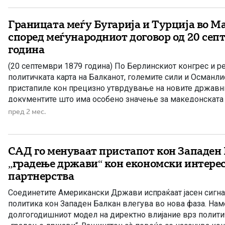
Границата меѓу Бугарија и Турција во М
според меѓународниот договор од 20 сеп
година
(20 септември 1879 година) По Берлинскиот конгрес и 
политичката карта на Балканот, големите сили и Османл
пристапиле кон прецизно утврдување на новите државни
документите што има особено значење за македонската и
20 септември 1879 година, во кој детално е опишана гра
пред 2 мес.
Кнежевството Бугарија и Османлиската […]
САД го менуваат пристапот кон Западен 
„градење држави“ кон економски интере
партнерства
Соединетите Американски Држави испраќаат јасен сигна
политика кон Западен Балкан влегува во нова фаза. Нам
долгогодишниот модел на директно влијание врз полити