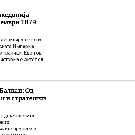
акедонија
тември 1879
редефинирањето на
иската Империја
 граници. Еден од
сторија е Актот од
ницата помеѓу
Балкан: Од
си и стратешки
л дека нивната
есто
чките процеси и