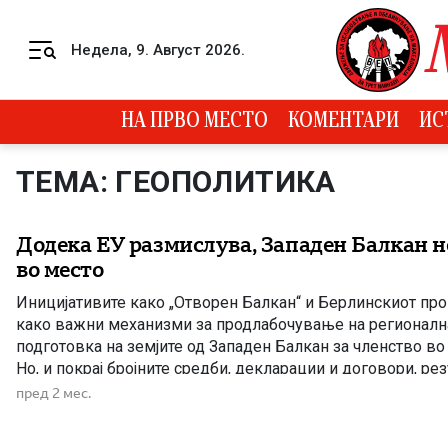
Skip to content
Недела, 9. Август 2026.
Menu
НА ПРВО МЕСТО
КОМЕНТАРИ
ИС
ТЕМА: ГЕОПОЛИТИКА
Додека ЕУ размислува, Западен Балкан не
во место
Иницијативите како „Отворен Балкан“ и Берлинскиот про
како важни механизми за продлабочување на регионална
подготовка на земјите од Западен Балкан за членство во 
Но, и покрај бројните средби, декларации и договори, рез
далеку под очекувањата. Дел од договореното никогаш
пред 2 мес.
спроведено, а политичките несогласувања и недоволната