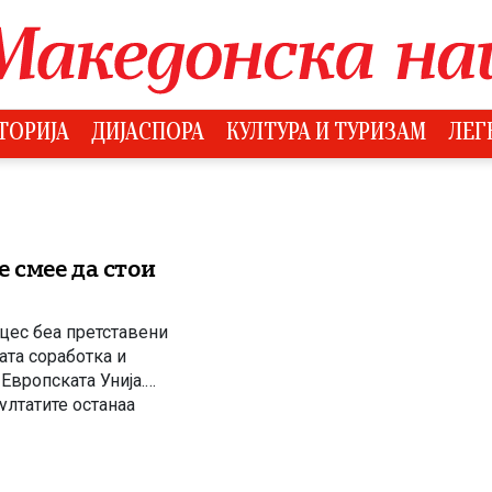
ТОРИЈА
ДИЈАСПОРА
КУЛТУРА И ТУРИЗАМ
ЛЕГ
 смее да стои
цес беа претставени
та соработка и
Европската Унија.
ултатите останаа
 не беше целосно
 […]