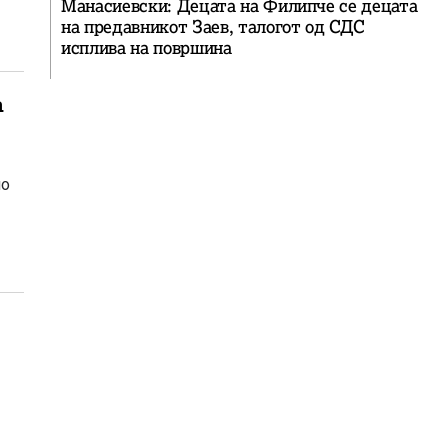
Манасиевски: Децата на Филипче се децата
на предавникот Заев, талогот од СДС
исплива на површина
а
но