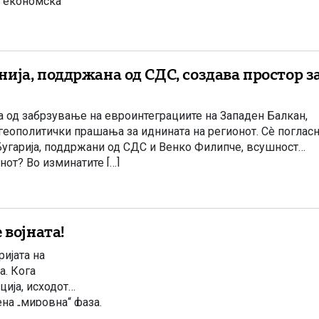
н економска
 Во извештајот на
Извештај за […]
ија, поддржана од СДС, создава простор з
а од забрзување на евроинтеграциите на Западен Балкан,
геополитички прашања за иднината на регионот. Сè поглас
 Бугарија, поддржани од СДС и Венко Филипче, всушност
нот? Во изминатите […]
 војната!
ијата на
а. Кога
ција, исходот
ена „мировна“ фаза.
ор. Тие започнуваат