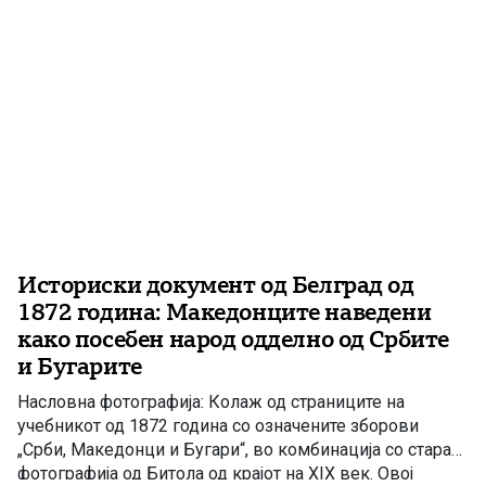
несогласувања и недоволната […]
Историски документ од Белград од
1872 година: Македонците наведени
како посебен народ одделно од Србите
и Бугарите
Насловна фотографија: Колаж од страниците на
учебникот од 1872 година со означените зборови
„Срби, Македонци и Бугари“, во комбинација со стара
фотографија од Битола од крајот на XIX век. Овој