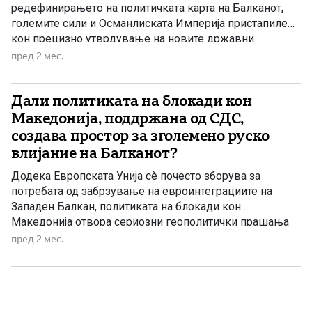
редефинирањето на политичката карта на Балканот,
големите сили и Османлиската Империја пристапиле
кон прецизно утврдување на новите државни
граници. Еден од документите што има особено
пред 2 мес.
значење за македонската историја е Актот од 20
септември 1879 година, во кој детално е опишана
Дали политиката на блокади кон
границата помеѓу Кнежевството Бугарија и
Османлиската […]
Македонија, поддржана од СДС,
создава простор за зголемено руско
влијание на Балканот?
Додека Европската Унија сè почесто зборува за
потребата од забрзување на евроинтеграциите на
Западен Балкан, политиката на блокади кон
Македонија отвора сериозни геополитички прашања
за иднината на регионот. Сè погласно се поставува
пред 2 мес.
дилемата: дали постојаните опструкции од Бугарија,
поддржани од СДС и Венко Филипче, всушност
создаваат простор за зголемено руско влијание на
Балканот? Во изминатите […]