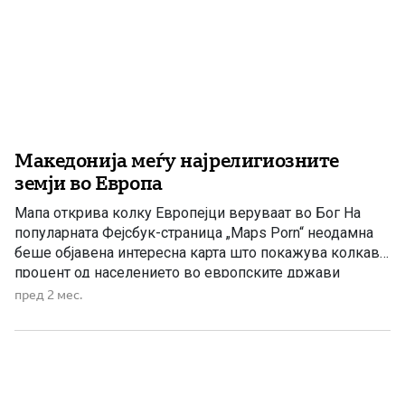
Македонија меѓу најрелигиозните
земји во Европа
Мапа открива колку Европејци веруваат во Бог На
популарната Фејсбук-страница „Maps Porn“ неодамна
беше објавена интересна карта што покажува колкав
процент од населението во европските држави
верува во Бог. Податоците откриваат значителни
пред 2 мес.
разлики меѓу различните делови на континентот, а
очекувано, највисоко ниво на религиозност е
забележано во Југоисточна Европа и на Балканот.
Според прикажаните податоци, […]