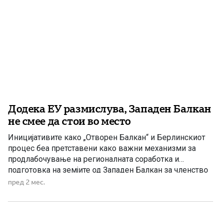
Додека ЕУ размислува, Западен Балкан
не смее да стои во место
Иницијативите како „Отворен Балкан“ и Берлинскиот
процес беа претставени како важни механизми за
продлабочување на регионалната соработка и
подготовка на земјите од Западен Балкан за членство
во Европската Унија. Но, и покрај бројните средби,
пред 2 мес.
декларации и договори, резултатите останаа далеку
под очекувањата. Дел од договореното никогаш не
беше целосно спроведено, а политичките