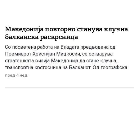
Македонија повторно станува клучна
балканска раскрсница
Со посветена работа на Владата предводена од
Премиерот Христијан Мицкоски, се остварува
стратешката визија Македонија да стане клучна
транспортна крстосница на Балканот. Од географска
положба до стратешка предност – Коридорите 8 и 10 ја
пред 4 нед.
поставуваат Македонија во центарот на новата
балканска инфраструктурна карта. На Балканот
географијата никогаш не била само карта. Македонија
историски била трговска […]