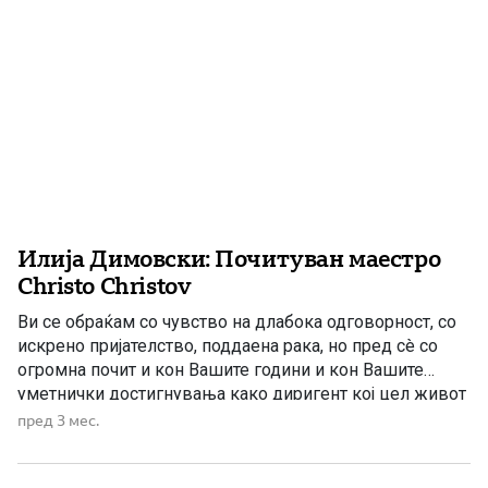
Илија Димовски: Почитуван маестро
Christo Christov
Ви се обраќам со чувство на длабока одговорност, со
искрено пријателство, поддаена рака, но пред сè со
огромна почит и кон Вашите години и кон Вашите
уметнички достигнувања како диригент кој цел живот
го скротува звучниот хаос во хармонија. Но, најмногу
пред 3 мес.
од сè, се обраќам кон Вас како кон внук на великанот
Гоце Делчев, човекот […]