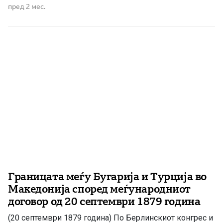
документ од XIX век вреди да го прочитаат Румен
пред 2 мес.
Радев, Венко Филипче, но и членовите на македонско-
бугарската историска комисија – можеби архивските
извори ќе им […]
Границата меѓу Бугарија и Турција во
Македонија според меѓународниот
договор од 20 септември 1879 година
(20 септември 1879 година) По Берлинскиот конгрес и