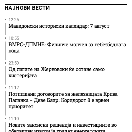
НАЈНОВИ ВЕСТИ
12:25
Македонски историски календар: 7 август
10:55
ВМРО-ДПМНЕ: Филипче молчел за небезбедната
вода
23:50
Од лагите на Жерновски ќе остане само
хистеријата
11:17
Потпишани договорите за железницата Крива
Паланка – Деве Баир: Коридорот 8 е врвен
приоритет
11:10
Новите законски решенија и инвестициите во
обновливи извори ја градат енергетската