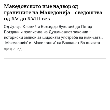
Македонското име надвор од
границите на Македонија – сведоштва
од XV до XVIII век
Од Јулије Кловиќ и Божидар Вуковиќ до Петар
Богдани и преписите на Душановиот законик –
историски записи за широката употреба на имињата
„Македонија“ и „Македонци“ на Балканот Во книгата
„Македонци – милениумски сведоштва за
пред 2 нед.
идентитетското име“, авторот Бранислав
Светозаревиќ-Покорни посочува повеќе примери од
XV до XVIII век во кои македонското име се среќава и
кај […]