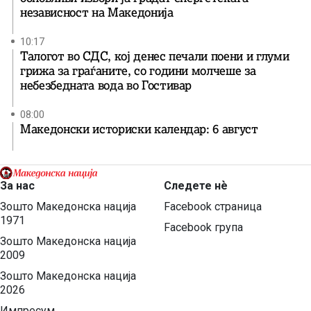
независност на Македонија
10:17
Талогот во СДС, кој денес печали поени и глуми
грижа за граѓаните, со години молчеше за
небезбедната вода во Гостивар
08:00
Македонски историски календар: 6 август
За нас
Следете нѐ
Зошто Македонска нација
Facebook страница
1971
Facebook група
Зошто Македонска нација
2009
Зошто Македонска нација
2026
Импресум