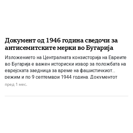
Документ од 1946 година сведочи за
антисемитските мерки во Бугарија
Изложението на Централната конзисторија на Евреите
во Бугарија е важен историски извор за положбата на
еврејската заедница за време на фашистичкиот
режим и по 9 септември 1944 година. Документот
објавен во Софија во 1946 година, под наслов
пред 1 мес.
„Положението на бугарските Евреи за време на
фашистичкиот режим и по 9 септември 1944 година“,
претставува изложение на […]