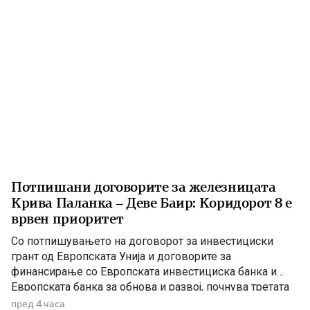
Потпишани договорите за железницата
Крива Паланка – Деве Баир: Коридорот 8 е
врвен приоритет
Со потпишувањето на договорот за инвестициски
грант од Европската Унија и договорите за
финансирање со Европската инвестициска банка и
Европската банка за обнова и развој, почнува третата
фаза од финансирањето на железничката делница
пред 4 часа