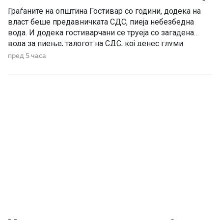
Граѓаните на општина Гостивар со години, додека на
власт беше предавничката СДС, пиеја небезбедна
вода. И додека гостиварчани се труеја со загадена
вода за пиење, талогот на СДС, кој денес глуми
загриженост, само за да ќари некој беден политички
пред 5 часа
поен, со години молчеа. Иако тогаш направените
анализи, во повеќе наврати во гостиварскиот
водовод, утврдија небезбедна […]