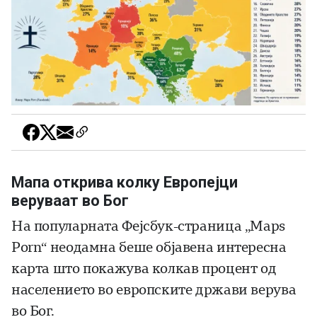
Мапа открива колку Европејци
веруваат во Бог
На популарната Фејсбук-страница „Maps
Porn“ неодамна беше објавена интересна
карта што покажува колкав процент од
населението во европските држави верува
во Бог.