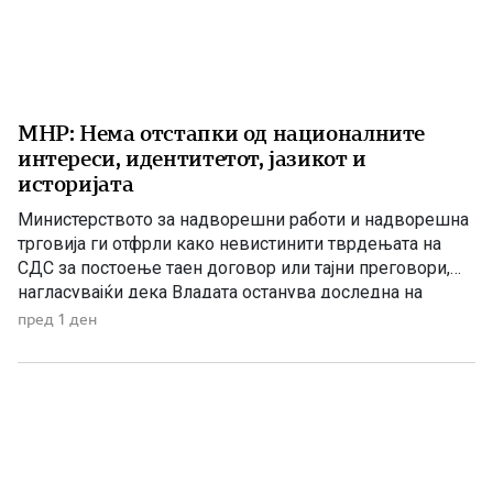
МНР: Нема отстапки од националните
интереси, идентитетот, јазикот и
историјата
Министерството за надворешни работи и надворешна
трговија ги отфрли како невистинити тврдењата на
СДС за постоење таен договор или тајни преговори,
нагласувајќи дека Владата останува доследна на
утврдените државни позиции и нема да прифати
пред 1 ден
отстапки од македонските национални интереси,
идентитетот, јазикот и историјата. „Денешната прес-
конференција на СДС е уште еден обид за создавање
хистерија и […]