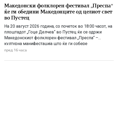
Македонски фолклорен фестивал „Преспа“
ќе ги обедини Македонците од целиот свет
во Пустец
На 20 август 2026 година, со почеток во 18:00 часот, на
плоштадот „Гоце Делчев“ во Пустец ќе се одржи
Македонскиот фолклорен фестивал „Преспа“ –
културна манифестација што ќе ги собере
Македонците од Македонија, Албанија и дијаспората во
пред 16 часа
чест на македонската традиција, песна и оро.
Фестивалот ќе биде можност за промоција на богатото
македонско културно наследство […]