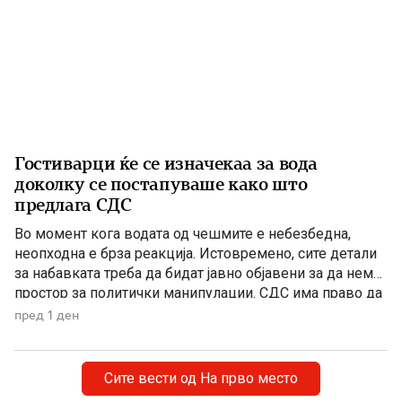
Гостиварци ќе се изначекаа за вода
доколку се постапуваше како што
предлага СДС
Во момент кога водата од чешмите е небезбедна,
неопходна е брза реакција. Истовремено, сите детали
за набавката треба да бидат јавно објавени за да нема
простор за политички манипулации. СДС има право да
бара отчетност, но останува прашањето дали во ваква
пред 1 ден
вонредна ситуација навистина очекувала граѓаните да
чекаат да заврши тендерската постапка додека се
соочуваат […]
Сите вести од На прво место