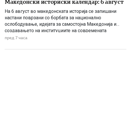
Македонски историски календар: 6 август
На 6 август во македонската историја се запишани
настани поврзани со борбата за национално
ослободување, идејата за самостојна Македонија и
создавањето на институциите на современата
македонска држава. 1875 – Роден е Григорие Хаџи
пред 7 часа
Ташковиќ На 6 август 1875 година во Воден е роден
Григорие Хаџи Ташковиќ – македонски револуционер,
публицист, книжевник и еден од предводниците […]