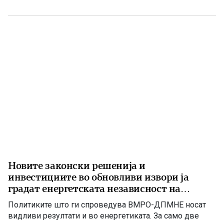
Крива Паланка – Деве Баир, која е дел од Коридорот
8. На потпишувањето во Владата присуствуваа
премиерот Христијан Мицкоски, вицепремиерот и
министер […]
Новите законски решенија и
инвестициите во обновливи извори ја
градат енергетската независност на
Македонија
Политиките што ги спроведува ВМРО-ДПМНЕ носат
видливи резултати и во енергетиката. За само две