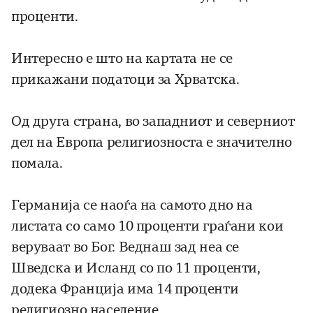
проценти.
Интересно е што на картата не се
прикажани податоци за Хрватска.
Од друга страна, во западниот и северниот
дел на Европа религиозноста е значително
помала.
Германија се наоѓа на самото дно на
листата со само 10 проценти граѓани кои
веруваат во Бог. Веднаш зад неа се
Шведска и Исланд со по 11 проценти,
додека Франција има 14 проценти
религиозно население.