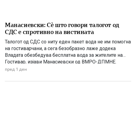
Манасиевски: Сè што говори талогот од
СДС е спротивно на вистината
Талогот од СДС со ниту еден пакет вода не им помогна
на гостиварчани, а сега безобразно лаже додека
Владата обезбедува бесплатна вода за жителите на
Гостивар, изјави Манасиевски од ВМРО-ДПМНЕ.
„Колку злоба и неискреност има во СДС, кога дрско се
пред 1 ден
обидува да прикаже дека постојат некакви бизнис-
интереси со водата што Владата бесплатно им ја дели
[…]