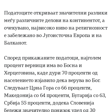
Податоците откриваат значителни разлики
меѓу различните делови на континентот, а
очекувано, највисоко ниво на религиозност
е забележано во Југоисточна Европа и на
Балканот.
Според прикажаните податоци, најголем
процент верници има во Босна и
Херцеговина, каде дури 70 проценти од
населението изјавило дека верува во Бог.
Следуваат Црна Гора со 66 проценти,
Македонија со 64 проценти, Бугарија со 63,
Србија 55 проценти, додека Словенија
бележи значително понизок удел од 30