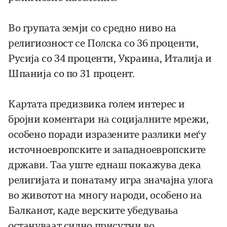
Во групата земји со средно ниво на
религиозност се Полска со 36 проценти,
Русија со 34 проценти, Украина, Италија и
Шпанија со по 31 процент.
Картата предизвика голем интерес и
бројни коментари на социјалните мрежи,
особено поради изразените разлики меѓу
источноевропските и западноевропските
држави. Таа уште еднаш покажува дека
религијата и понатаму игра значајна улога
во животот на многу народи, особено на
Балканот, каде верските убедувања
остануваат силно присутни во