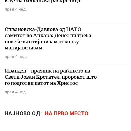
клучна балканска раскрсница
пред 4 нед.
Сиљановска-Давкова од НАТО
самитот во Анкара: Денес ни треба
повеќе кантијанизам отколку
макијавелизам
пред 4 нед.
Иванден – празник на раѓањето на
Свети Јован Крстител, пророкот што
го подготви патот на Христос
пред 4 нед.
НАЈНОВО ОД:
НА ПРВО МЕСТО