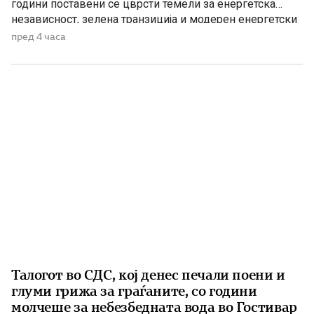
години поставени се цврсти темели за енергетска
независност, зелена транзиција и модерен енергетски
систем кој ќе обезбеди сигурност, нови инвестиции и
пред 4 часа
одржлив развој. По години на застој, денес Македонија
има нов Закон за енергетика, усогласен со европските
директиви, како и Интегриран […]
Талогот во СДС, кој денес печали поени и
глуми грижа за граѓаните, со години
молчеше за небезбедната вода во Гостивар