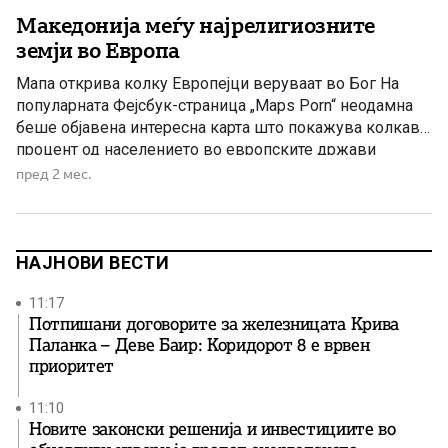
Македонија меѓу најрелигиозните
земји во Европа
Мапа открива колку Европејци веруваат во Бог На
популарната Фејсбук-страница „Maps Porn“ неодамна
беше објавена интересна карта што покажува колкав
процент од населението во европските држави
верува во Бог. Податоците откриваат значителни
пред 2 мес.
разлики меѓу различните делови на континентот, а
очекувано, највисоко ниво на религиозност е
забележано во Југоисточна Европа и на Балканот.
Според прикажаните податоци, […]
НАЈНОВИ ВЕСТИ
11:17
Потпишани договорите за железницата Крива
Паланка – Деве Баир: Коридорот 8 е врвен
приоритет
11:10
Новите законски решенија и инвестициите во