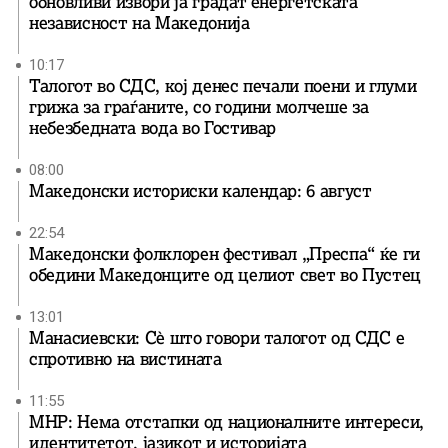
обновливи извори ја градат енергетската
независност на Македонија
10:17
Талогот во СДС, кој денес печали поени и глуми
грижа за граѓаните, со години молчеше за
небезбедната вода во Гостивар
08:00
Македонски историски календар: 6 август
22:54
Македонски фолклорен фестивал „Преспа“ ќе ги
обедини Македонците од целиот свет во Пустец
13:01
Манасиевски: Сè што говори талогот од СДС е
спротивно на вистината
11:55
МНР: Нема отстапки од националните интереси,
идентитетот, јазикот и историјата