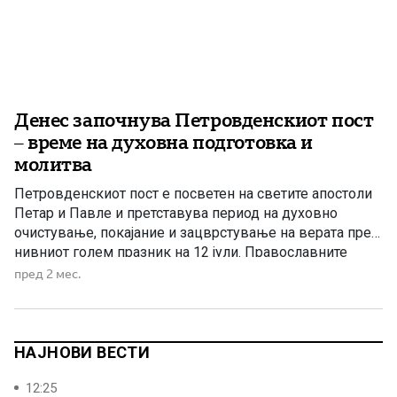
Денес започнува Петровденскиот пост
– време на духовна подготовка и
молитва
Петровденскиот пост е посветен на светите апостоли
Петар и Павле и претставува период на духовно
очистување, покајание и зацврстување на верата пред
нивниот голем празник на 12 јули. Православните
христијани денес го започнуваат Петровденскиот пост,
пред 2 мес.
познат и како Апостолски пост, кој трае до празникот
на светите првоврховни апостоли Петар и Павле –
Петровден. Овој пост […]
НАЈНОВИ ВЕСТИ
12:25