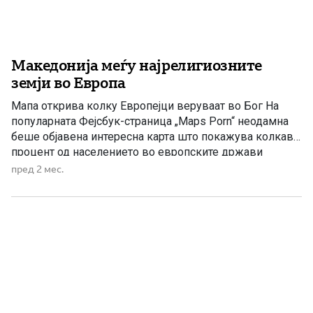
Македонија меѓу најрелигиозните
земји во Европа
Мапа открива колку Европејци веруваат во Бог На
популарната Фејсбук-страница „Maps Porn“ неодамна
беше објавена интересна карта што покажува колкав
процент од населението во европските држави
верува во Бог. Податоците откриваат значителни
пред 2 мес.
разлики меѓу различните делови на континентот, а
очекувано, највисоко ниво на религиозност е
забележано во Југоисточна Европа и на Балканот.
Според прикажаните податоци, […]