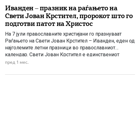
Иванден – празник на раѓањето на
Свети Јован Крстител, пророкот што го
подготви патот на Христос
На 7 јули православните христијани го празнуваат
Раѓањето на Свети Јован Крстител – Иванден, еден од
најголемите летни празници во православниот
календар. Свети Јован Крстител е единствениот
светител, покрај Пресвета Богородица, чијшто ден на
пред 1 мес.
раѓање Црквата го слави како голем празник. Нека е
честит и благословен Иванден на сите кои го
празнуваат, како и на […]