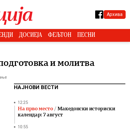
Архива
ЕНДИ
ДОСИЕЈА
ФЕЉТОН
ПЕСНИ
 подготовка и молитва
тање
НАЈНОВИ ВЕСТИ
12:25
На прво место
Македонски историски
календар: 7 август
10:55