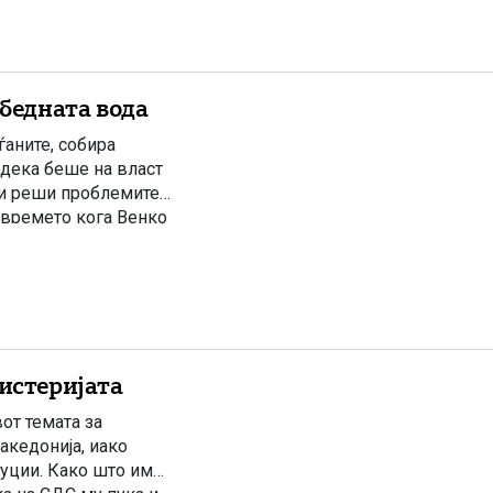
бедната вода
ѓаните, собира
одека беше на власт
ги реши проблемите.
 времето кога Венко
хистеријата
от темата за
акедонија, иако
уции. Како што им