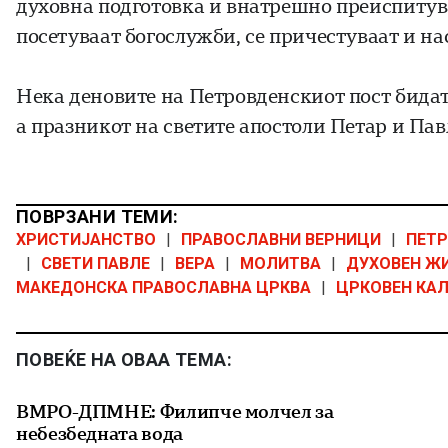
духовна подготовка и внатрешно преиспитув
посетуваат богослужби, се причестуваат и на
Нека деновите на Петровденскиот пост бидат 
а празникот на светите апостоли Петар и Павл
ПОВРЗАНИ ТЕМИ:
ХРИСТИЈАНСТВО
|
ПРАВОСЛАВНИ ВЕРНИЦИ
|
ПЕТР
|
СВЕТИ ПАВЛЕ
|
ВЕРА
|
МОЛИТВА
|
ДУХОВЕН Ж
МАКЕДОНСКА ПРАВОСЛАВНА ЦРКВА
|
ЦРКОВЕН КА
ПОВЕЌЕ НА ОВАА ТЕМА:
ВМРО-ДПМНЕ: Филипче молчел за
небезбедната вода