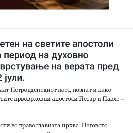
етен на светите апостоли
а период на духовно
цврстување на верата пред
 јули.
аат Петровденскиот пост, познат и како
ветите првоврховни апостоли Петар и Павле –
ости во православната црква. Неговото