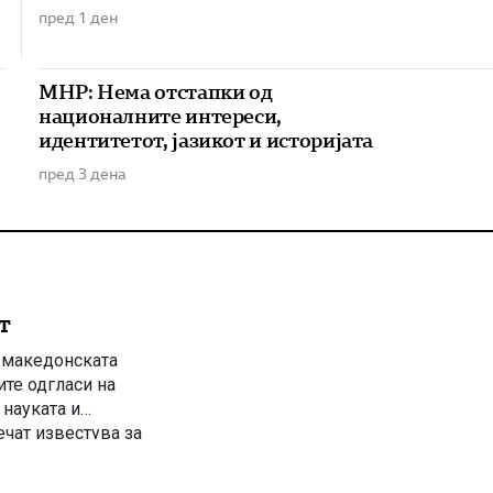
пред 1 ден
МНР: Нема отстапки од
националните интереси,
идентитетот, јазикот и историјата
пред 3 дена
т
о македонската
ите одгласи на
науката и
чат известува за
та јавност ги
лку дена претходно