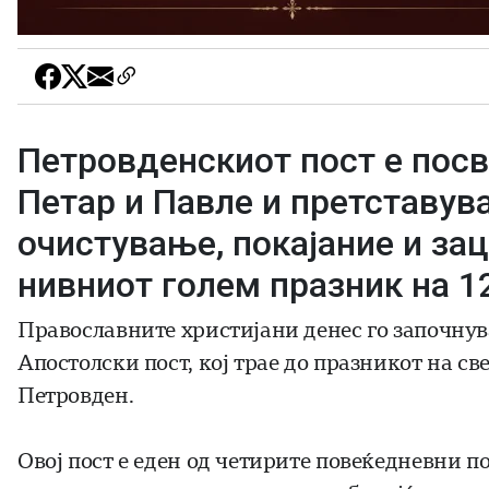
Петровденскиот пост е посв
Петар и Павле и претставув
очистување, покајание и за
нивниот голем празник на 12
Православните христијани денес го започнув
Апостолски пост, кој трае до празникот на с
Петровден.
Овој пост е еден од четирите повеќедневни п