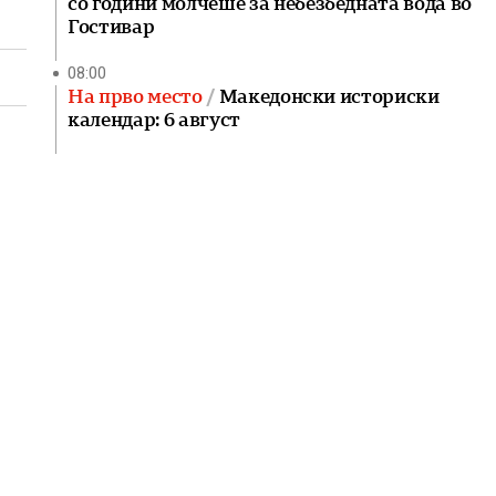
со години молчеше за небезбедната вода во
Гостивар
08:00
На прво место
Македонски историски
календар: 6 август