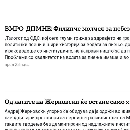
избувнало […]
ВМРО-ДПМНЕ: Филипче молчел за небез
„Талогот од СДС, кој сега глуми грижа за здравјето на гра
политички поени и шири хистерија за водата за пиење, д
и раководеше со институциите, не направи ништо за да 
Проблеми со квалитетот на водата за пиење имаше и во
Филипче беше министер за здравство, […]
пред 23 часа
Од лагите на Жерновски ќе остане само 
Андреј Жерновски упорно се обидува да ја одржи во жив
наводни тајни преговори за евроинтегративниот пат на М
таквите тврдења беа демантирани од надлежните инстит