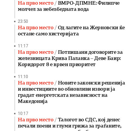
На прво место
ВМРО-ДПМНЕ: Филипче
молчел за небезбедната вода
23:50
На прво место
Од лагите на Жерновски ќе
остане само хистеријата
11:17
На прво место
Потпишани договорите за
железницата Крива Паланка – Деве Баир:
Коридорот 8 е врвен приоритет
11:10
На прво место
Новите законски решенија
и инвестициите во обновливи извори ја
градат енергетската независност на
Македонија
10:17
На прво место
Талогот во СДС, кој денес
печали поени и глуми грижа за граѓаните,