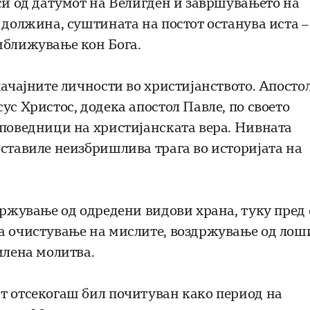
иси од датумот на Велигден и завршувањето на
 должина, суштината на постот останува иста –
иближување кон Бога.
начајните личности во христијанството. Апосто
ус Христос, додека апостол Павле, по своето
оповедници на христијанската вера. Нивната
оставиле неизбришлива трага во историјата на
држување од одредени видови храна, туку пред 
ра очистување на мислите, воздржување од лош
илена молитва.
т отсекогаш бил почитуван како период на