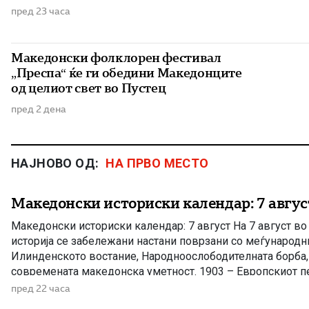
пред 23 часа
Македонски фолклорен фестивал
„Преспа“ ќе ги обедини Македонците
од целиот свет во Пустец
пред 2 дена
НАЈНОВО ОД:
НА ПРВО МЕСТО
Македонски историски календар: 7 авгус
Македонски историски календар: 7 август На 7 август в
историја се забележани настани поврзани со меѓународн
Илинденското востание, Народноослободителната борба, 
современата македонска уметност. 1903 – Европскиот пе
Илинденското востание На 7 август 1903 година европска
пред 22 часа
добила првите поопширни вести за востанието што неко