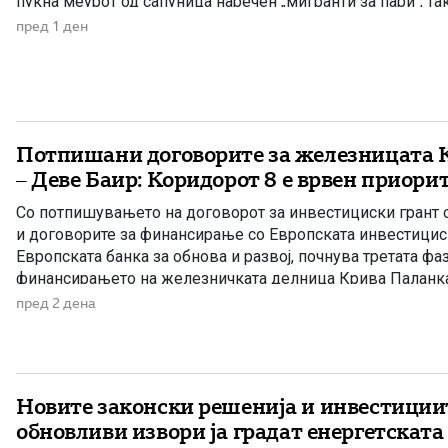
пукна меурот од сапуница наречен „мигранти за пари“, та
најновата конструкција – дека власта тајно се подготвува 
пред 1 ден
Потпишани договорите за железницата 
– Деве Баир: Коридорот 8 е врвен приори
Со потпишувањето на договорот за инвестициски грант о
и договорите за финансирање со Европската инвестицис
Европската банка за обнова и развој, почнува третата фа
финансирањето на железничката делница Крива Паланка 
дел од Коридорот 8. На потпишувањето во Владата прис
пред 2 дена
Христијан Мицкоски, вицепремиерот и министер […]
Новите законски решенија и инвестиции
обновливи извори ја градат енергетската