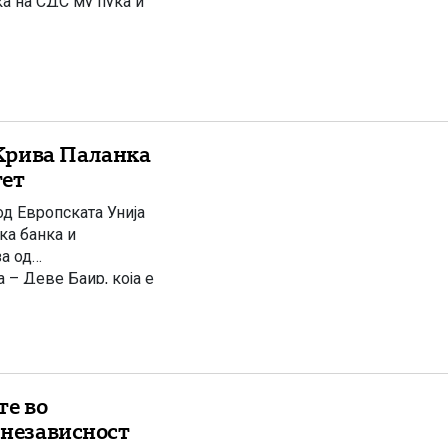
ка на СДС му пука и
да го […]
Крива Паланка
тет
д Европската Унија
ка банка и
за од
– Деве Баир, која е
уствуваа премиерот
те во
 независност