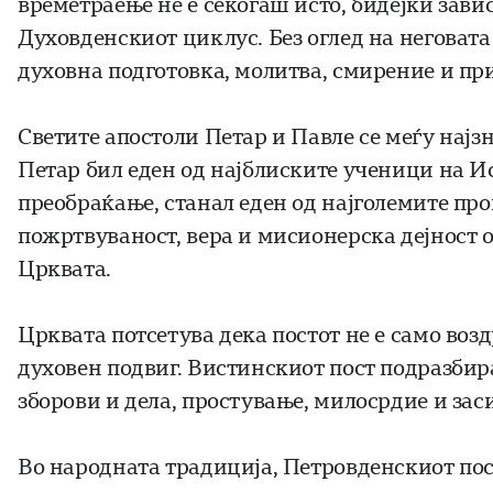
времетраење не е секогаш исто, бидејќи зав
Духовденскиот циклус. Без оглед на неговата
духовна подготовка, молитва, смирение и пр
Светите апостоли Петар и Павле се меѓу најз
Петар бил еден од најблиските ученици на Ис
преобраќање, станал еден од најголемите пр
пожртвуваност, вера и мисионерска дејност 
Црквата.
Црквата потсетува дека постот не е само воз
духовен подвиг. Вистинскиот пост подразби
зборови и дела, простување, милосрдие и зас
Во народната традиција, Петровденскиот пос