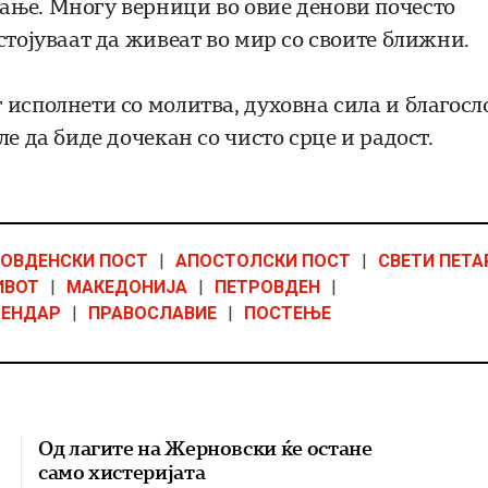
ање. Многу верници во овие денови почесто
стојуваат да живеат во мир со своите ближни.
исполнети со молитва, духовна сила и благосл
е да биде дочекан со чисто срце и радост.
ОВДЕНСКИ ПОСТ
|
АПОСТОЛСКИ ПОСТ
|
СВЕТИ ПЕТА
ИВОТ
|
МАКЕДОНИЈА
|
ПЕТРОВДЕН
|
ЛЕНДАР
|
ПРАВОСЛАВИЕ
|
ПОСТЕЊЕ
Од лагите на Жерновски ќе остане
само хистеријата