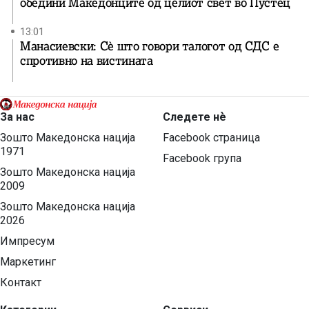
обедини Македонците од целиот свет во Пустец
13:01
Манасиевски: Сè што говори талогот од СДС е
спротивно на вистината
За нас
Следете нѐ
Зошто Македонска нација
Facebook страница
1971
Facebook група
Зошто Македонска нација
2009
Зошто Македонска нација
2026
Импресум
Маркетинг
Контакт