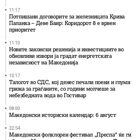
11:17
Потпишани договорите за железницата Крива
Паланка – Деве Баир: Коридорот 8 е врвен
приоритет
11:10
Новите законски решенија и инвестициите во
обновливи извори ја градат енергетската
независност на Македонија
10:17
Талогот во СДС, кој денес печали поени и глуми
грижа за граѓаните, со години молчеше за
небезбедната вода во Гостивар
08:00
Македонски историски календар: 6 август
22:54
Македонски фолклорен фестивал „Преспа“ ќе ги