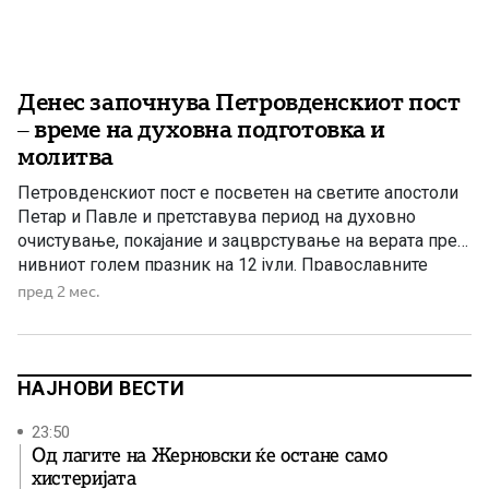
Денес започнува Петровденскиот пост
– време на духовна подготовка и
молитва
Петровденскиот пост е посветен на светите апостоли
Петар и Павле и претставува период на духовно
очистување, покајание и зацврстување на верата пред
нивниот голем празник на 12 јули. Православните
христијани денес го започнуваат Петровденскиот пост,
пред 2 мес.
познат и како Апостолски пост, кој трае до празникот
на светите првоврховни апостоли Петар и Павле –
Петровден. Овој пост […]
НАЈНОВИ ВЕСТИ
23:50
Од лагите на Жерновски ќе остане само
хистеријата