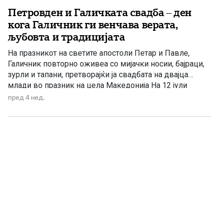
Петровден и Галичката свадба – ден
кога Галичник ги венчава верата,
љубовта и традицијата
На празникот на светите апостоли Петар и Павле,
Галичник повторно оживеа со мијачки носии, бајраци,
зурли и тапани, претворајќи ја свадбата на двајца
млади во празник на цела Македонија На 12 јули
православните христијани го празнуваат Петровден –
пред 4 нед.
празникот посветен на светите првоврховни апостоли
Петар и Павле, двајца од најзначајните проповедници
и столбови на Христовата […]