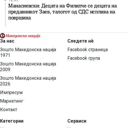
Манасиевски: Децата на Филипче се децата на
предавникот Заев, талогот од СДС исплива на
површина
За нас
Следете нѐ
Зошто Македонска нација
Facebook страница
1971
Facebook група
Зошто Македонска нација
2009
Зошто Македонска нација
2026
Импресум
Маркетинг
Контакт
Категории
Сервиси