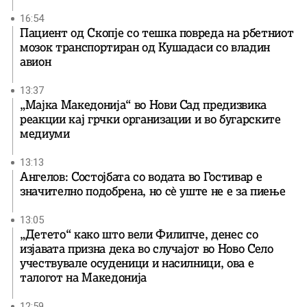
16:54
Пациент од Скопје со тешка повреда на рбетниот
мозок транспортиран од Кушадаси со владин
авион
13:37
„Мајка Македонија“ во Нови Сад предизвика
реакции кај грчки организации и во бугарските
медиуми
13:13
Ангелов: Состојбата со водата во Гостивар е
значително подобрена, но сè уште не е за пиење
13:05
„Детето“ како што вели Филипче, денес со
изјавата призна дека во случајот во Ново Село
учествувале осуденици и насилници, ова е
талогот на Македонија
12:59