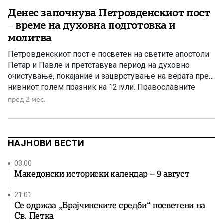
Денес започнува Петровденскиот пост
– време на духовна подготовка и
молитва
Петровденскиот пост е посветен на светите апостоли
Петар и Павле и претставува период на духовно
очистување, покајание и зацврстување на верата пред
нивниот голем празник на 12 јули. Православните
христијани денес го започнуваат Петровденскиот пост,
пред 2 мес.
познат и како Апостолски пост, кој трае до празникот
на светите првоврховни апостоли Петар и Павле –
Петровден. Овој пост […]
НАЈНОВИ ВЕСТИ
03:00
Македонски историски календар – 9 август
21:01
Се одржаа „Брајчинските средби“ посветени на
Св. Петка