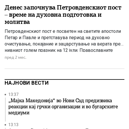
Денес започнува Петровденскиот пост
– време на духовна подготовка и
молитва
Петровденскиот пост е посветен на светите апостоли
Петар и Павле и претставува период на духовно
очистување, покајание и зацврстување на верата пред
нивниот голем празник на 12 јули. Православните
христијани денес го започнуваат Петровденскиот пост,
пред 2 мес.
познат и како Апостолски пост, кој трае до празникот
на светите првоврховни апостоли Петар и Павле –
Петровден. Овој пост […]
НАЈНОВИ ВЕСТИ
13:37
„Мајка Македонија“ во Нови Сад предизвика
реакции кај грчки организации и во бугарските
медиуми
13:13