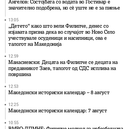
Ангелов: Состојбата со водата во Гостивар е
значително подобрена, но сè уште не е за пиење
13:05
„Детето“ како што вели Филипче, денес со
изјавата призна дека во случајот во Ново Село
учествувале осуденици и насилници, ова е
талогот на Македонија
12:59
Манасиевски: Децата на Филипче се децата на
предавникот Заев, талогот од СДС исплива на
површина
12:53
Македонски историски календар – 8 август
12:25
Македонски историски календар: 7 август
10:55
ВМРО-ДПМНЕ: Филипче молчел за небезбедната