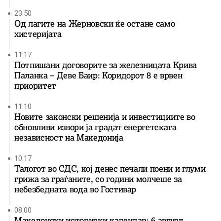
23:50
Од лагите на Жерновски ќе остане само
хистеријата
11:17
Потпишани договорите за железницата Крива
Паланка – Деве Баир: Коридорот 8 е врвен
приоритет
11:10
Новите законски решенија и инвестициите во
обновливи извори ја градат енергетската
независност на Македонија
10:17
Талогот во СДС, кој денес печали поени и глуми
грижа за граѓаните, со години молчеше за
небезбедната вода во Гостивар
08:00
Македонски историски календар: 6 август