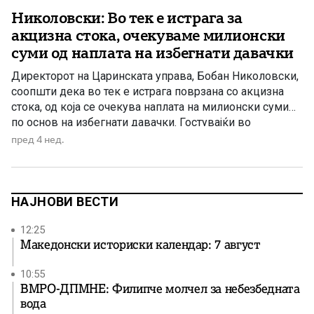
Николовски: Во тек е истрага за
акцизна стока, очекуваме милионски
суми од наплата на избегнати давачки
Директорот на Царинската управа, Бобан Николовски,
соопшти дека во тек е истрага поврзана со акцизна
стока, од која се очекува наплата на милионски суми
по основ на избегнати давачки. Гостувајќи во
емисијата „За или против“ на телевизија Алфа,
пред 4 нед.
Николовски истакна дека Царинската управа има
целосна институционална поддршка да постапува по
сите случаи за кои постојат […]
НАЈНОВИ ВЕСТИ
12:25
Македонски историски календар: 7 август
10:55
ВМРО-ДПМНЕ: Филипче молчел за небезбедната
вода