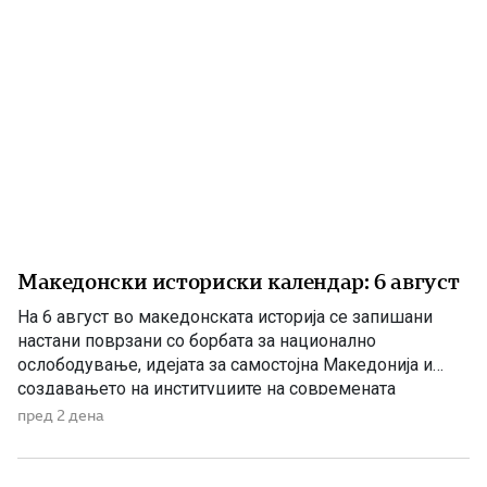
Македонски историски календар: 6 август
На 6 август во македонската историја се запишани
настани поврзани со борбата за национално
ослободување, идејата за самостојна Македонија и
создавањето на институциите на современата
македонска држава. 1875 – Роден е Григорие Хаџи
пред 2 дена
Ташковиќ На 6 август 1875 година во Воден е роден
Григорие Хаџи Ташковиќ – македонски револуционер,
публицист, книжевник и еден од предводниците […]