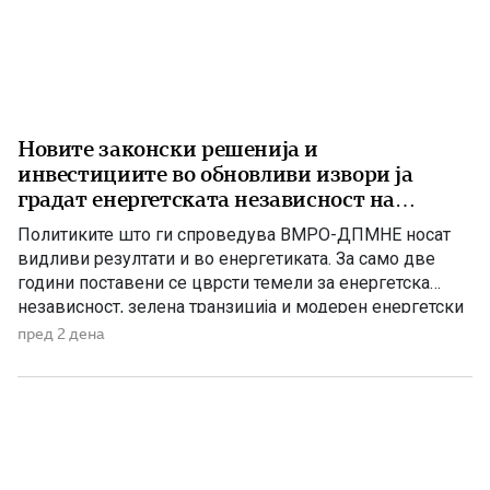
Новите законски решенија и
инвестициите во обновливи извори ја
градат енергетската независност на
Македонија
Политиките што ги спроведува ВМРО-ДПМНЕ носат
видливи резултати и во енергетиката. За само две
години поставени се цврсти темели за енергетска
независност, зелена транзиција и модерен енергетски
систем кој ќе обезбеди сигурност, нови инвестиции и
пред 2 дена
одржлив развој. По години на застој, денес Македонија
има нов Закон за енергетика, усогласен со европските
директиви, како и Интегриран […]