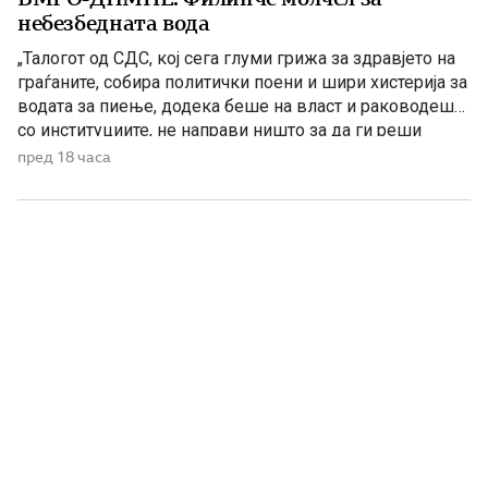
небезбедната вода
„Талогот од СДС, кој сега глуми грижа за здравјето на
граѓаните, собира политички поени и шири хистерија за
водата за пиење, додека беше на власт и раководеше
со институциите, не направи ништо за да ги реши
проблемите. Проблеми со квалитетот на водата за
пред 18 часа
пиење имаше и во времето кога Венко Филипче беше
министер за здравство, […]