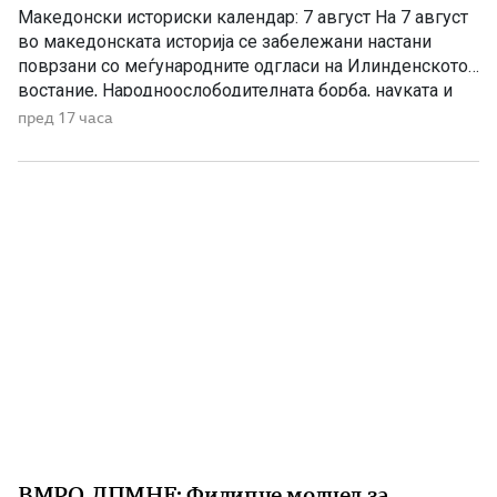
Македонски историски календар: 7 август На 7 август
во македонската историја се забележани настани
поврзани со меѓународните одгласи на Илинденското
востание, Народноослободителната борба, науката и
современата македонска уметност. 1903 – Европскиот
пред 17 часа
печат известува за Илинденското востание На 7 август
1903 година европската јавност ги добила првите
поопширни вести за востанието што неколку дена
претходно избувнало […]
ВМРО-ДПМНЕ: Филипче молчел за