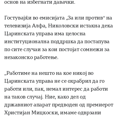
основ на избегнати давачки.
Гостувајќи во емисијата „За или против“ на
телевизија Алфа, Николовски истакна дека
Царинската управа има целосна
институционална поддршка да постапува
по сите случаи за кои постојат сомнежи за
незаконско работење.
„Работиме на нешто на кое никој во
Царинската управа не се охрабрил да го
работи или, пак, немал интерес да работи
на таков случај. Ние, како дел од
државниот апарат предводен од премиерот
Христијан Мицкоски, имаме одврзани