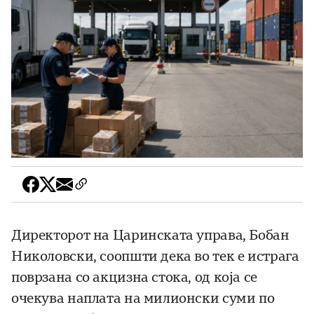
Директорот на Царинската управа, Бобан
Николовски, соопшти дека во тек е истрага
поврзана со акцизна стока, од која се
очекува наплата на милионски суми по