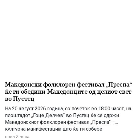
Македонски фолклорен фестивал „Преспа“
ќе ги обедини Македонците од целиот свет
во Пустец
На 20 август 2026 година, со почеток во 18:00 часот, на
плоштадот „Гоце Делчев“ во Пустец ќе се одржи
Македонскиот фолклорен фестивал „Преспа“ –
културна манифестација што ќе ги собере
Македонците од Македонија, Албанија и дијаспората во
пред 2 дена