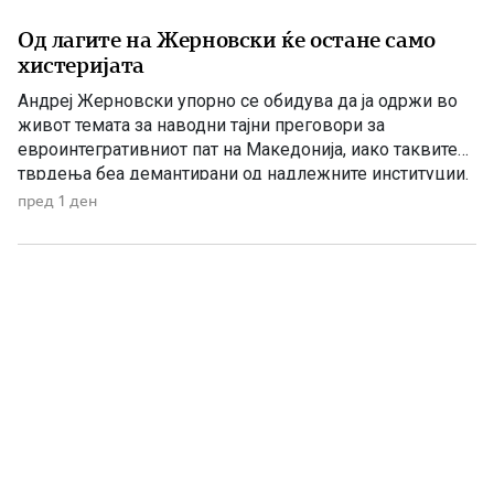
Од лагите на Жерновски ќе остане само
хистеријата
Андреј Жерновски упорно се обидува да ја одржи во
живот темата за наводни тајни преговори за
евроинтегративниот пат на Македонија, иако таквите
тврдења беа демантирани од надлежните институции.
Како што им пукна меурот од сапуница наречен
пред 1 ден
„мигранти за пари“, така на СДС му пука и најновата
конструкција – дека власта тајно се подготвува да го
[…]