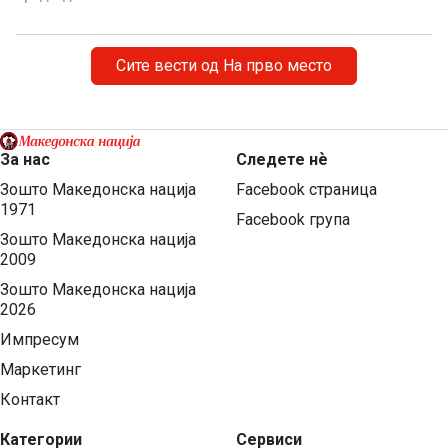
чест на македонската традиција, песна и оро.
Фестивалот ќе биде можност за промоција на богатото
македонско културно наследство […]
Сите вести од На прво место
За нас
Следете нѐ
Зошто Македонска нација
Facebook страница
1971
Facebook група
Зошто Македонска нација
2009
Зошто Македонска нација
2026
Импресум
Маркетинг
Контакт
Категории
Сервиси