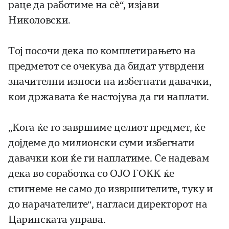
раце да работиме на сè“, изјави
Николовски.
Тој посочи дека по комплетирањето на
предметот се очекува да бидат утврдени
значителни износи на избегнати давачки,
кои државата ќе настојува да ги наплати.
„Кога ќе го завршиме целиот предмет, ќе
дојдеме до милионски суми избегнати
давачки кои ќе ги наплатиме. Се надевам
дека во соработка со ОЈО ГОКК ќе
стигнеме не само до извршителите, туку и
до нарачателите“, нагласи директорот на
Царинската управа.