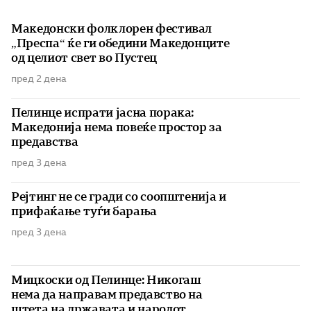
Македонски фолклорен фестивал
„Преспа“ ќе ги обедини Македонците
од целиот свет во Пустец
пред 2 дена
Пелинце испрати јасна порака:
Македонија нема повеќе простор за
предавства
пред 3 дена
Рејтинг не се гради со соопштенија и
прифаќање туѓи барања
пред 3 дена
Мицкоски од Пелинце: Никогаш
нема да направам предавство на
штета на државата и народот