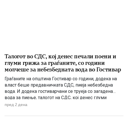
Талогот во СДС, кој денес печали поени и
глуми грижа за граѓаните, со години
молчеше за небезбедната вода во Гостивар
Граѓаните на општина Гостивар со години, додека на
власт беше предавничката СДС, пиеја небезбедна
вода. И додека гостиварчани се труеја со загадена
вода за пиење, талогот на СДС, кој денес глуми
загриженост, само за да ќари некој беден политички
пред 2 дена
поен, со години молчеа. Иако тогаш направените
анализи, во повеќе наврати во гостиварскиот
водовод, утврдија небезбедна […]