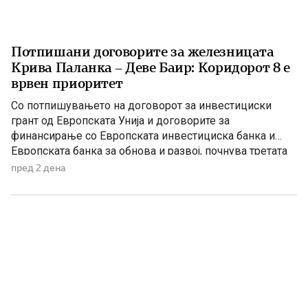
Потпишани договорите за железницата
Крива Паланка – Деве Баир: Коридорот 8 е
врвен приоритет
Со потпишувањето на договорот за инвестициски
грант од Европската Унија и договорите за
финансирање со Европската инвестициска банка и
Европската банка за обнова и развој, почнува третата
фаза од финансирањето на железничката делница
пред 2 дена
Крива Паланка – Деве Баир, која е дел од Коридорот
8. На потпишувањето во Владата присуствуваа
премиерот Христијан Мицкоски, вицепремиерот и
министер […]