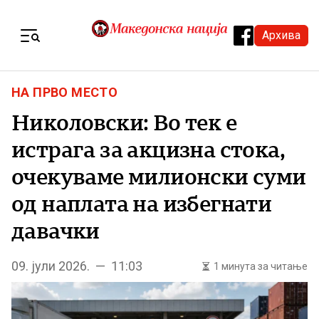
Skip to content
Архива
Menu
НА ПРВО МЕСТО
Николовски: Во тек е
истрага за акцизна стока,
очекуваме милионски суми
од наплата на избегнати
давачки
09. јули 2026. — 11:03
1 минута за читање