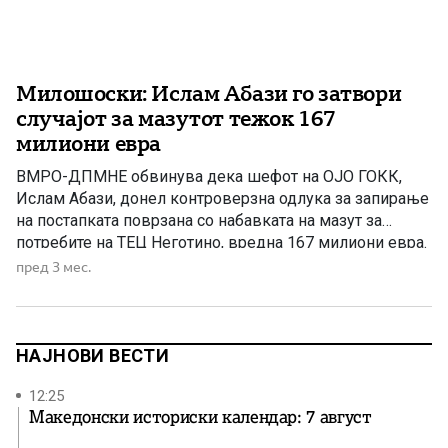
Милошоски: Ислам Абази го затвори
случајот за мазутот тежок 167
милиони евра
ВМРО-ДПМНЕ обвинува дека шефот на ОЈО ГОКК,
Ислам Абази, донел контроверзна одлука за запирање
на постапката поврзана со набавката на мазут за
потребите на ТЕЦ Неготино, вредна 167 милиони евра.
Според партијата, одлуката е донесена во корист на,
пред 3 мес.
како што велат, „структурите на СДС и ДУИ“, а
пратеникот Антонијо Милошоски посочи дека случајот
не смее […]
НАЈНОВИ ВЕСТИ
12:25
Македонски историски календар: 7 август