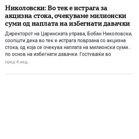
Николовски: Во тек е истрага за
акцизна стока, очекуваме милионски
суми од наплата на избегнати давачки
Директорот на Царинската управа, Бобан Николовски,
соопшти дека во тек е истрага поврзана со акцизна
стока, од која се очекува наплата на милионски суми
по основ на избегнати давачки. Гостувајќи во
емисијата „За или против“ на телевизија Алфа,
пред 4 нед.
Николовски истакна дека Царинската управа има
целосна институционална поддршка да постапува по
сите случаи за кои постојат […]