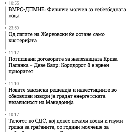
10:55
ВМРО-ДПМНЕ: Филипче молчел за небезбедната
вода
23:50
Од лагите на Жерновски ќе остане само
хистеријата
11:17
Потпишани договорите за железницата Крива
Паланка – Деве Баир: Коридорот 8 е врвен
приоритет
11:10
Новите законски решенија и инвестициите во
обновливи извори ја градат енергетската
независност на Македонија
10:17
Талогот во СДС, кој денес печали поени и глуми
грижа за граѓаните, со години молчеше за