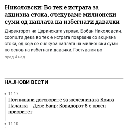
Николовски: Во тек е истрага за
акцизна стока, очекуваме милионски
суми од наплата на избегнати давачки
Директорот на Царинската управа, Бобан Николовски,
соопшти дека во тек е истрага поврзана со акцизна
стока, од која се очекува наплата на милионски суми
по основ на избегнати давачки. Гостувајќи во
емисијата „За или против“ на телевизија Алфа,
пред 4 нед.
Николовски истакна дека Царинската управа има
целосна институционална поддршка да постапува по
сите случаи за кои постојат […]
НАЈНОВИ ВЕСТИ
11:17
Потпишани договорите за железницата Крива
Паланка – Деве Баир: Коридорот 8 е врвен
приоритет
11:10