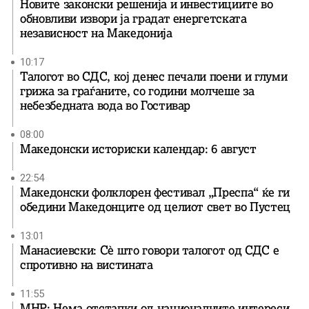
Новите законски решенија и инвестициите во
обновливи извори ја градат енергетската
независност на Македонија
10:17
Талогот во СДС, кој денес печали поени и глуми
грижа за граѓаните, со години молчеше за
небезбедната вода во Гостивар
08:00
Македонски историски календар: 6 август
22:54
Македонски фолклорен фестивал „Преспа“ ќе ги
обедини Македонците од целиот свет во Пустец
13:01
Манасиевски: Сè што говори талогот од СДС е
спротивно на вистината
11:55
МНР: Нема отстапки од националните интереси,