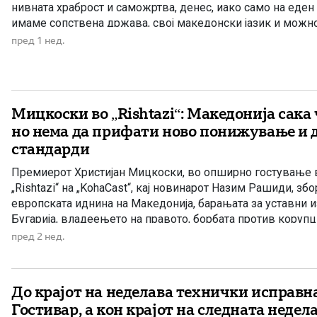
нивната храброст и саможртва, денес, иако само на еден
имаме сопствена држава, свој македонски јазик и можно
славиме македонското име. Нивниот аманет не е само да
пред 1 нед.
Мицкоски во „Rishtazi“: Македонија сака 
но нема да прифати ново понижување и 
стандарди
Премиерот Христијан Мицкоски, во опширно гостување 
„Rishtazi“ на „KohaCast“, кај новинарот Назим Рашиди, зб
европската иднина на Македонија, барањата за уставни и
Бугарија, владеењето на правото, борбата против корупц
застапеност и состојбата со водата во Гостивар. Централ
пред 2 нед.
разговорот беше дека Владата останува посветена на чл
Европската […]
До крајот на неделава технички исправна
Гостивар, а кон крајот на следната недела