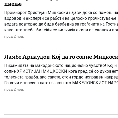
пиење
Премиерот Христијан Мицкоски најави дека со помош на
водовод и експерти се работи на целосно прочистување н
водата повторно да биде безбедна за граѓаните на Гости
како што треба, бидејќи се вклучија екипи од скопски вод
очекувам до крајот на оваа недела да […]
пред 2 нед.
Ламбе Арнаудов: Кој да го сопне Мицкос
Пирамидата на македонското национално чувство! Кој и
сопне ХРИСТИЈАН МИЦКОСКИ кога пред сé со духовната,
телесната градба, ако сакате, стои гордо исправен напред
Го крчи и трасира патот за кој што МАКЕДОНСКИОТ НАР
определил, за сега конечно благодарение на лидерот […]
пред 2 нед.