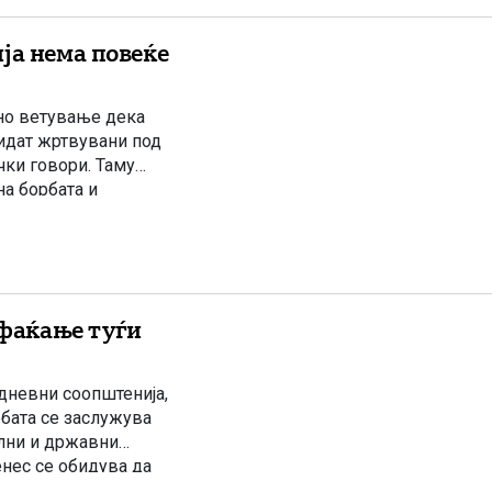
ја нема повеќе
но ветување дека
идат жртвувани под
чки говори. Таму
на борбата и
авата на премиерот
ифаќање туѓи
јдневни соопштенија,
бата се заслужува
ални и државни
нес се обидува да
те добро паметат […]