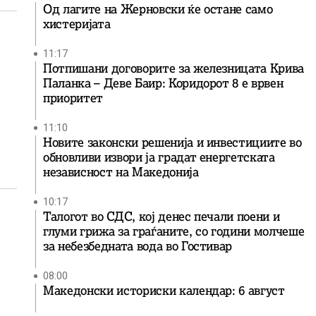
Од лагите на Жерновски ќе остане само
хистеријата
11:17
Потпишани договорите за железницата Крива
Паланка – Деве Баир: Коридорот 8 е врвен
приоритет
11:10
Новите законски решенија и инвестициите во
обновливи извори ја градат енергетската
независност на Македонија
10:17
Талогот во СДС, кој денес печали поени и
глуми грижа за граѓаните, со години молчеше
за небезбедната вода во Гостивар
08:00
Македонски историски календар: 6 август