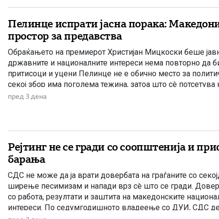
Пелинце испрати јасна порака: Македони
простор за предавства
Обраќањето на премиерот Христијан Мицкоски беше јав
државните и националните интереси нема повторно да б
притисоци и уцени Пелинце не е обично место за полити
секој збор има поголема тежина, затоа што сè потсетува 
државотворната мисла на македонскиот народ. Затоа изј
пред 3 дена
Христијан Мицкоски дека […]
Рејтинг не се гради со соопштенија и пр
барања
СДС не може да ја врати довербата на граѓаните со секо
ширење песимизам и напади врз сè што се гради. Довер
со работа, резултати и заштита на македонските национ
интереси. По седумгодишното владеење со ДУИ, СДС де
создаде впечаток дека е сериозна опозиција. Но, граѓани