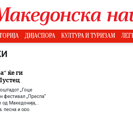
ТОРИЈА
ДИЈАСПОРА
КУЛТУРА И ТУРИЗАМ
ЛЕГ
КИ
“ ќе ги
Пустец
плоштадот „Гоце
н фестивал „Преспа“
 од Македонија,
, песна и оро.
македонско културно