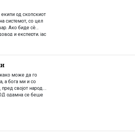
 екипи од скопскиот
а системот, со цел
вар. Ако биде сѐ
овод и експерти, јас
ки
 како може да го
 а бога ми и со
 пред својот народ.
ОД одамна се беше