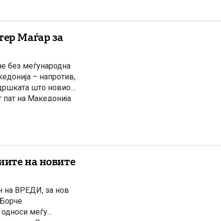
тер Маѓар за
не без меѓународна
кедонија – напротив,
ддршката што новиот
 пат на Македонија
ја. Но, по
иите на новите
н на ВРЕДИ, за нов
 Борче
 односи меѓу