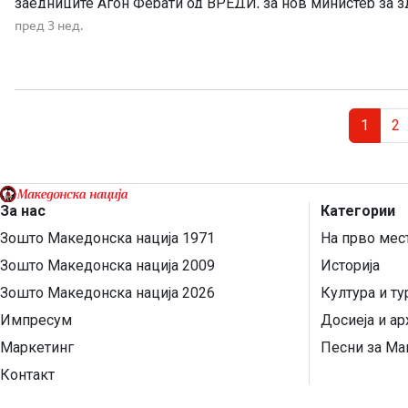
заедниците Агон Ферати од ВРЕДИ, за нов министер за 
Клековски од ВМРО-ДПМНЕ, за нов министер за туризам
пред 3 нед.
Сулејмани од […]
Page navigation
Current
Pa
1
2
За нас
Категории
Зошто Македонска нација 1971
На прво мес
Зошто Македонска нација 2009
Историја
Зошто Македонска нација 2026
Култура и т
Импресум
Досиеја и ар
Маркетинг
Песни за Ма
Контакт