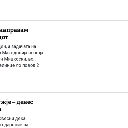
 направам
дот
ен, а задачата на
 Македонија во која
ан Мицкоски, во
елинце по повод 2
е од борбата […]
жје – денес
а
 свесни дека
агодарение на