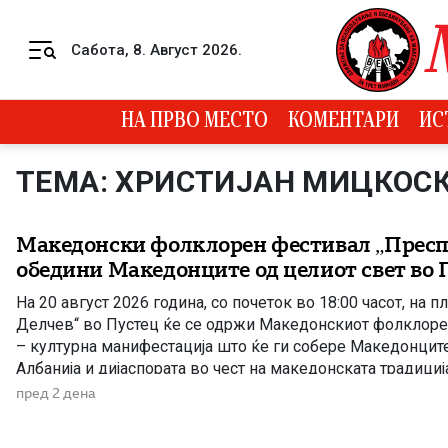
Skip to content
Сабота, 8. Август 2026.
Menu
НА ПРВО МЕСТО
КОМЕНТАРИ
ИС
ТЕМА: ХРИСТИЈАН МИЦКОС
Македонски фолклорен фестивал „Преспа
обедини Македонците од целиот свет во 
На 20 август 2026 година, со почеток во 18:00 часот, на 
Делчев“ во Пустец ќе се одржи Македонскиот фолклоре
– културна манифестација што ќе ги собере Македонците
Албанија и дијаспората во чест на македонската традиција
Фестивалот ќе биде можност за промоција на богатото 
пред 2 дена
наследство […]