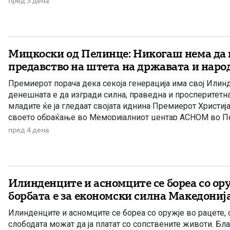
пред 3 дена
Мицкоски од Пелинце: Никогаш нема да
предавство на штета на државата и наро
Премиерот порача дека секоја генерација има свој Илинд
денешната е да изгради силна, праведна и просперитетна
младите ќе ја гледаат својата иднина Премиерот Христиј
своето обраќање во Меморијалниот центар АСНОМ во П
Август – Илинден, порача дека никогаш нема да се откаж
пред 4 дена
Илинденците и асномците се бореа со ору
борбата е за економски силна Македониј
Илинденците и асномците се бореа со оружје во рацете,
слободата можат да ја платат со сопствените животи. Бл