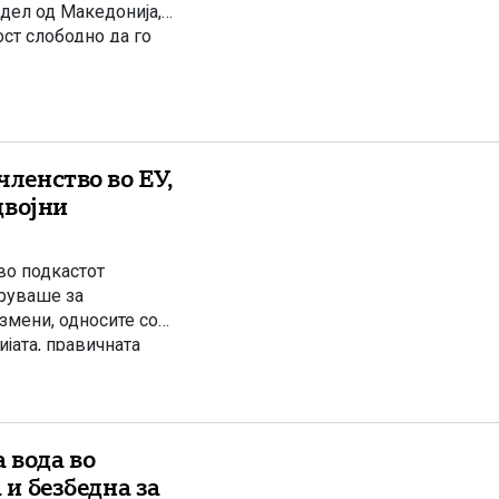
 дел од Македонија,
ст слободно да го
 се поклонуваме […]
членство во ЕУ,
двојни
во подкастот
оруваше за
змени, односите со
ијата, правичната
на порака од
енството во
 вода во
 и безбедна за