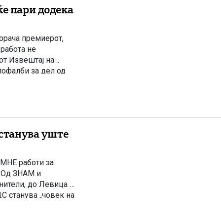
ќе пари додека
порача премиерот,
 работа не
от Извештај на
пофалби за дел од
равосудниот систем.
останува уште
МНЕ работи за
 Од ЗНАМ и
нители, до Левица –
ДС станува „човек на
за слабеење на […]