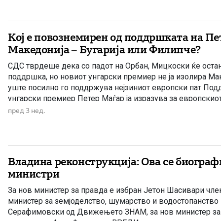
Кој е повознемирен од поддршката на Пе
Македонија – Бугарија или Филипче?
СДС тврдеше дека со падот на Орбан, Мицкоски ќе оста
поддршка, но новиот унгарски премиер не ја изолира Ма
уште посилно го поддржува нејзиниот европски пат По
унгарски премиер Петер Маѓар ја изразува за европскиот
очигледно предизвика сериозна вознемиреност во Бугари
пред 3 нед.
последните пораки од […]
Владина реконструкција: Ова се биограф
министри
За нов министер за правда е избран Јетон Шасивари чле
министер за земјоделство, шумарство и водостопанство
Серафимовски од Движењето ЗНАМ, за нов министер за