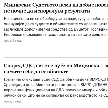
Мицкоски: Судството нема да добие пове
не почне да испорачува резултати
Независноста не се обезбедува со пари, туку со работа, 
оценувајќи дека судиите и обвинителите со досегашната
заслужиле дополнителни средства од Буџетот Последни
Европската комисија за владеењето на правото содржи 
спроведените политики, но и критики за состојбите во п
пред 3 нед.
Мицкоски појасни дека не станува збор […]
Според СДС, сите се луѓе на Мицкоски – 
самите себе да се обвинат
Граѓаните очекуваат уште СДС да обвини дека ВМРО-ДП
Христијан, а дека Мицкоски ја контролира ВМРО-ДПМНЕ
поранешни функционери на СДС, преку новинари и обви
речиси секој што не се согласува со раководството на С
Мицкоски“, „сателит на ВМРО-ДПМНЕ“ или дел од проект 
пред 3 нед.