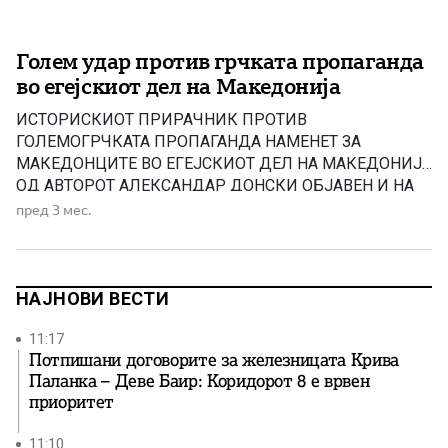
Голем удар против грчката пропаганда
во егејскиот дел на Македонија
ИСТОРИСКИOT ПРИРАЧНИК ПРОТИВ
ГОЛЕМОГРЧКАТА ПРОПАГАНДА НАМЕНЕТ ЗА
МАКЕДОНЦИТЕ ВО ЕГEЈСКИОТ ДЕЛ НА МАКЕДОНИЈА
ОД АВТОРОТ АЛЕКСАНДАР ДОНСКИ ОБЈАВЕН И НА
ГРЧКИ ЈАЗИК! Пред извесно време МН објави
пред 3 мес.
информација за објавување на ИСТОРИСКИ
ПРИРАЧНИК ПРОТИВ ГОЛЕМОГРЧКАТА
ПРОПАГАНДА НАМЕНЕТ ЗА МАКЕДОНЦИТЕ ВО
ЕГEЈСКИОТ ДЕЛ НА МАКЕДОНИЈА од авторот
НАЈНОВИ ВЕСТИ
Александар Донски. Книгата во електронски pdf
формат е објавена […]
11:17
Потпишани договорите за железницата Крива
Паланка – Деве Баир: Коридорот 8 е врвен
приоритет
11:10