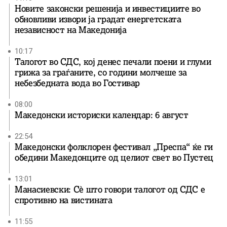
Новите законски решенија и инвестициите во
обновливи извори ја градат енергетската
независност на Македонија
10:17
Талогот во СДС, кој денес печали поени и глуми
грижа за граѓаните, со години молчеше за
небезбедната вода во Гостивар
08:00
Македонски историски календар: 6 август
22:54
Македонски фолклорен фестивал „Преспа“ ќе ги
обедини Македонците од целиот свет во Пустец
13:01
Манасиевски: Сè што говори талогот од СДС е
спротивно на вистината
11:55