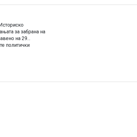
 Историско
њата за забрана на
авено на 29
ите политички
иодот на распадот на