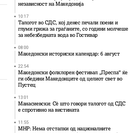
независност на Македонија
10:17
Талогот во СДС, кој денес печали поени и
глуми грижа за граѓаните, со години молчеше
за небезбедната вода во Гостивар
08:00
Македонски историски календар: 6 август
22:54
Македонски фолклорен фестивал „Преспа“ ќе
ги обедини Македонците од целиот свет во
Пустец
13:01
Манасиевски: Сè што говори талогот од СДС
е спротивно на вистината
11:55
МНР: Нема отстапки од националните