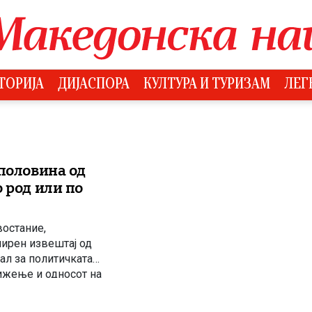
ТОРИЈА
ДИЈАСПОРА
КУЛТУРА И ТУРИЗАМ
ЛЕГ
 половина од
 род или по
остание,
ширен извештај од
вал за политичката
ижење и односот на
 на 26 април 1903