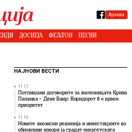
Архива
ЕНДИ
ДОСИЕЈА
ФЕЉТОН
ПЕСНИ
НАЈНОВИ ВЕСТИ
11:17
Потпишани договорите за железницата Крива
Паланка – Деве Баир: Коридорот 8 е врвен
приоритет
11:10
Новите законски решенија и инвестициите во
обновливи извори ја градат енергетската