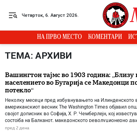
Skip to content
Четврток, 6. Август 2026.
Menu
НА ПРВО МЕСТО
КОМЕНТАРИ
ИС
ТЕМА: АРХИВИ
Вашингтон тајмс во 1903 година: „Близу
населението во Бугарија се Македонци по
потекло“
Неколку месеци пред избувнувањето на Илинденското в
американскиот весник The Washington Times објавил оп
својот дописник во Софија, Х. Р. Чемберлејн, кој известу
состојба на Балканот, македонското револуционерно дв
Бугарија кон настаните во Македонија. Написот е објавен
пред 2 дена
година, само нешто повеќе од три месеци […]