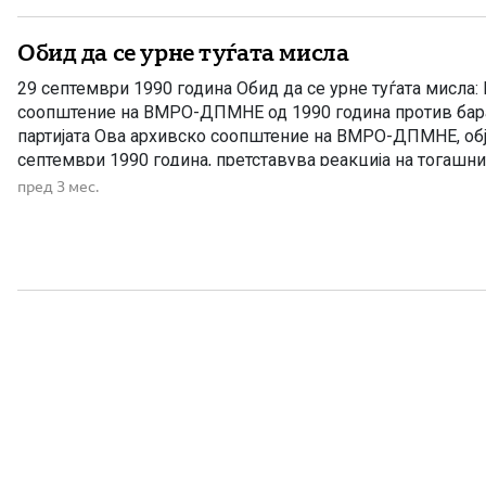
Обид да се урне туѓата мисла
29 септември 1990 година Обид да се урне туѓата мисла:
соопштение на ВМРО-ДПМНЕ од 1990 година против бара
партијата Ова архивско соопштение на ВМРО-ДПМНЕ, обј
септември 1990 година, претставува реакција на тогашн
притисоци и јавни барања за забрана на партијата во пер
пред 3 мес.
југословенскиот еднопартиски систем. […]