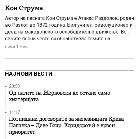
Кон Струма
Автор на песната Кон Струма е Атанас Раздолов, роден
во Разлог во 1872 година. Бил учител, револуционер и
деец на македонското ослободително движење. Во
своите песни често ги обработувал темите на
слободата, националното будење и страдањата на
пред 1 мес.
Македонците под туѓа власт. Неговото творештво
претставува значаен дел од македонската
револуционерна и родољубива поезија од крајот на […]
НАЈНОВИ ВЕСТИ
23:50
Од лагите на Жерновски ќе остане само
хистеријата
11:17
Потпишани договорите за железницата Крива
Паланка – Деве Баир: Коридорот 8 е врвен
приоритет