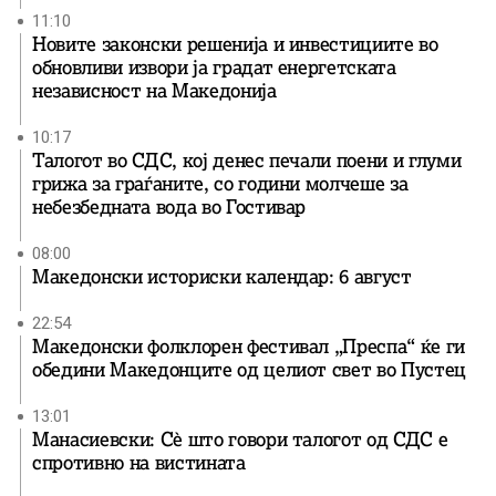
11:10
Новите законски решенија и инвестициите во
обновливи извори ја градат енергетската
независност на Македонија
10:17
Талогот во СДС, кој денес печали поени и глуми
грижа за граѓаните, со години молчеше за
небезбедната вода во Гостивар
08:00
Македонски историски календар: 6 август
22:54
Македонски фолклорен фестивал „Преспа“ ќе ги
обедини Македонците од целиот свет во Пустец
13:01
Манасиевски: Сè што говори талогот од СДС е
спротивно на вистината