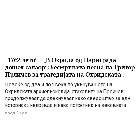
„1762 лето“ – „В Охрида од Цариграда
дошел салаор“: бесмртната песна на Григор
Прличев за трагедијата на Охридската
архиепископија
Повеќе од два и пол века по укинувањето на
Охридската архиепископија, стиховите на Прличев
продолжуваат да одекнуваат како сведоштво за една
историска неправда и како потсетник на вековната
борба за зачувување на духовниот и националниот
пред 3 нед.
идентитет. Токму затоа „1762 лето“ не е само песна за
минатото, туку и порака до идните поколенија дека
народот кој […]