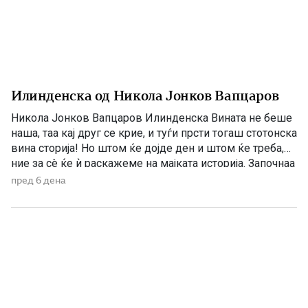
Илинденска од Никола Јонков Вапцаров
Никола Јонков Вапцаров Илинденска Вината не беше
наша, таа кај друг се крие, и туѓи прсти тогаш стотонска
вина сторија! Но штом ќе дојде ден и штом ќе треба,
ние за сè ќе ѝ раскажеме на мајката историја. Започнаа
со раце гнасни на народот во душа да му џбараат, но
пред 6 дена
гневот беше толку нараснат, та […]