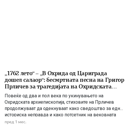
„1762 лето“ – „В Охрида од Цариграда
дошел салаор“: бесмртната песна на Григор
Прличев за трагедијата на Охридската
архиепископија
Повеќе од два и пол века по укинувањето на
Охридската архиепископија, стиховите на Прличев
продолжуваат да одекнуваат како сведоштво за една
историска неправда и како потсетник на вековната
борба за зачувување на духовниот и националниот
пред 1 мес.
идентитет. Токму затоа „1762 лето“ не е само песна за