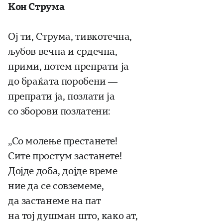
Кон Струма
Ој ти, Струма, тивкотечна,
љубов вечна и срдечна,
прими, потем препрати ја
до браќата поробени —
препрати ја, позлати ја
со зборови позлатени:
„Со молење престанете!
Сите простум застанете!
Дојде доба, дојде време
ние да се совземеме,
да застанеме на пат
на тој душман што, како ат,