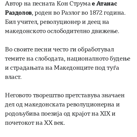
Автор на песната Кон Струма
е
Атанас
Раздолов
, роден во Разлог во 1872 година.
Бил учител, револуционер и деец на
македонското ослободително движење.
Во своите песни често ги обработувал
темите на слободата, националното будење
и страдањата на Македонците под туѓа
власт.
Неговото творештво претставува значаен
дел од македонската револуционерна и
родољубива поезија од крајот на XIX и
почетокот на XX век.