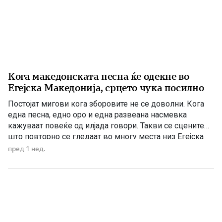
Кога македонската песна ќе одекне во
Егејска Македонија, срцето чука посилно
Постојат мигови кога зборовите не се доволни. Кога
една песна, едно оро и една развеана насмевка
кажуваат повеќе од илјада говори. Такви се сцените
што повторно се гледаат во многу места низ Егејска
Македонија – сцени што ја будат гордоста, ја враќаат
пред 1 нед.
надежта и потсетуваат дека коренот може да биде
притиснат, но не и уништен. […]