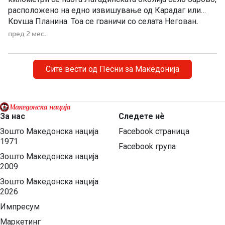
расположено на едно извишување од Карадаг или
Круша Планина. Тоа се граничи со селата Негован,
Богородица, Висока, Берово и р. Богдана. …Тоа било
пред 2 мес.
предизвик и за А. П. Стоилов да запише народни
умотворби и да изготви студија за ова село. […]
Сите вести од Песни за Македонија
За нас
Следете нѐ
Зошто Македонска нација
Facebook страница
1971
Facebook група
Зошто Македонска нација
2009
Зошто Македонска нација
2026
Импресум
Маркетинг