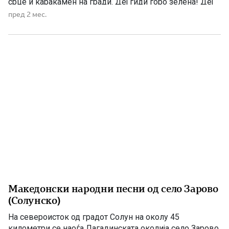
срце и каракамен на гради. Деј гиди горо зелена! Деј
гиди водо студена! Пилците пеат – ти плачеш, сонцето
пред 2 мес.
грее – ти темнееш. Ако ги криеш коските на […]
Македонски народни песни од село Зарово
(Солунско)
На североисток од градот Солун на околу 45
километри се наоѓа Лагадинската околија село Зарово,