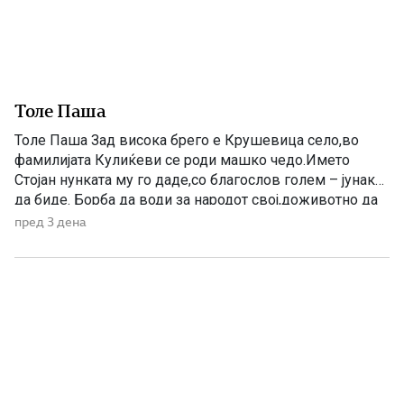
Толе Паша
Толе Паша Зад висока брего е Крушевица село,во
фамилијата Кулиќеви се роди машко чедо.Името
Стојан нунката му го даде,со благослов голем – јунак
да биде. Борба да води за народот свој,доживотно да
се бори тој,на насилниците да им стави крај,народот
пред 3 дена
свој да добие Божји рај. Во летно време воловарче
оди,со дедовците Толе дружба прави,разни приказни
[…]