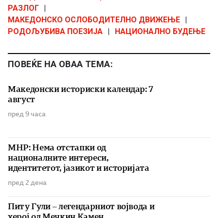
РАЗЛОГ
|
МАКЕДОНСКО ОСЛОБОДИТЕЛНО ДВИЖЕЊЕ
|
РОДОЉУБИВА ПОЕЗИЈА
|
НАЦИОНАЛНО БУДЕЊЕ
ПОВЕЌЕ НА ОВАА ТЕМА:
Македонски историски календар: 7
август
пред 9 часа
МНР: Нема отстапки од
националните интереси,
идентитетот, јазикот и историјата
пред 2 дена
Питу Гули – легендарниот војвода и
херој од Мечкин Камен