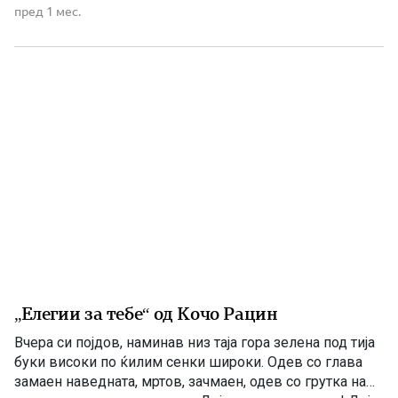
извишување на Карадаг, односно Круша Планина. Се
пред 1 мес.
граничело со селата Негован, Богородица, Висока,
Берово и со реката Богдана. Богатата народна
традиција на ова македонско село била предизвик […]
„Елегии за тебе“ од Кочо Рацин
Вчера си појдов, наминав низ таја гора зелена под тија
буки високи по ќилим сенки широки. Одев со глава
замаен наведната, мртов, зачмаен, одев со грутка на