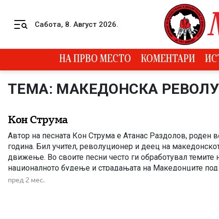
Skip to content
Сабота, 8. Август 2026.
Menu
НА ПРВО МЕСТО
КОМЕНТАРИ
ИС
ТЕМА: МАКЕДОНСКА РЕВОЛ
Кон Струма
Автор на песната Кон Струма е Атанас Раздолов, роден в
година. Бил учител, револуционер и деец на македонско
движење. Во своите песни често ги обработувал темите н
националното будење и страдањата на Македонците под т
Неговото творештво претставува значаен дел од макед
пред 2 мес.
револуционерна и родољубива поезија од крајот на […]