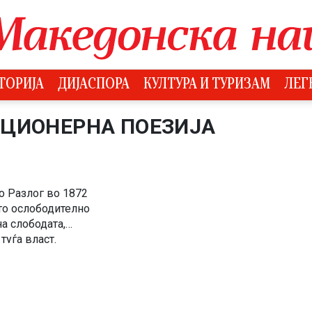
ТОРИЈА
ДИЈАСПОРА
КУЛТУРА И ТУРИЗАМ
ЛЕГ
УЦИОНЕРНА ПОЕЗИЈА
о Разлог во 1872
то ослободително
а слободата,
уѓа власт.
онската