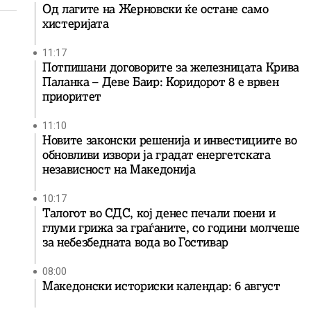
Од лагите на Жерновски ќе остане само
хистеријата
11:17
Потпишани договорите за железницата Крива
Паланка – Деве Баир: Коридорот 8 е врвен
приоритет
11:10
Новите законски решенија и инвестициите во
обновливи извори ја градат енергетската
независност на Македонија
10:17
Талогот во СДС, кој денес печали поени и
глуми грижа за граѓаните, со години молчеше
за небезбедната вода во Гостивар
08:00
Македонски историски календар: 6 август