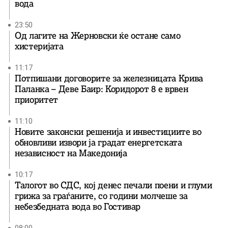
вода
23:50
Од лагите на Жерновски ќе остане само
хистеријата
11:17
Потпишани договорите за железницата Крива
Паланка – Деве Баир: Коридорот 8 е врвен
приоритет
11:10
Новите законски решенија и инвестициите во
обновливи извори ја градат енергетската
независност на Македонија
10:17
Талогот во СДС, кој денес печали поени и глуми
грижа за граѓаните, со години молчеше за
небезбедната вода во Гостивар