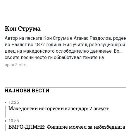
Кон Струма
Автор на песната Кон Струма е Атанас Раздолов, роден
во Разлог во 1872 година. Бил учител, револуционер и
деец на македонското ослободително движење. Во
своите песни често ги обработувал темите на
слободата, националното будење и страдањата на
пред 2 мес.
Македонците под туѓа власт. Неговото творештво
претставува значаен дел од македонската
револуционерна и родољубива поезија од крајот на […]
НАЈНОВИ ВЕСТИ
12:25
Македонски историски календар: 7 август
10:55
ВМРО-ДПМНЕ: Филипче молчел за небезбедната