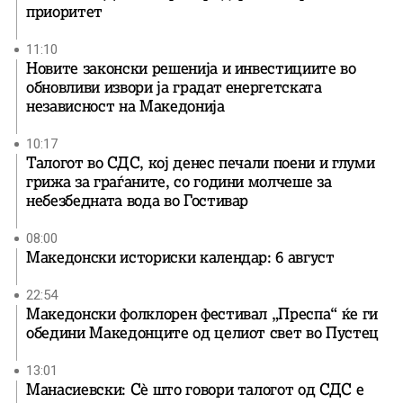
приоритет
11:10
Новите законски решенија и инвестициите во
обновливи извори ја градат енергетската
независност на Македонија
10:17
Талогот во СДС, кој денес печали поени и глуми
грижа за граѓаните, со години молчеше за
небезбедната вода во Гостивар
08:00
Македонски историски календар: 6 август
22:54
Македонски фолклорен фестивал „Преспа“ ќе ги
обедини Македонците од целиот свет во Пустец
13:01
Манасиевски: Сè што говори талогот од СДС е