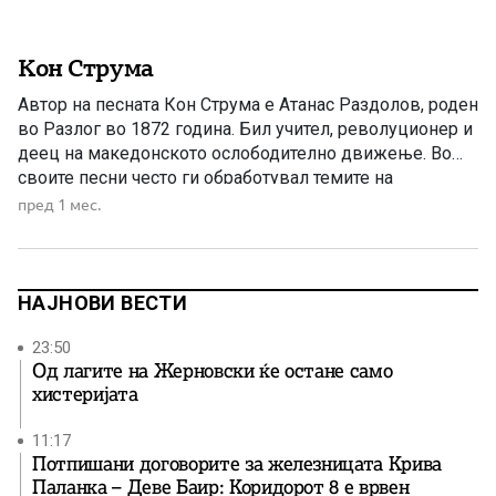
Кон Струма
Автор на песната Кон Струма е Атанас Раздолов, роден
во Разлог во 1872 година. Бил учител, револуционер и
деец на македонското ослободително движење. Во
своите песни често ги обработувал темите на
слободата, националното будење и страдањата на
пред 1 мес.
Македонците под туѓа власт. Неговото творештво
претставува значаен дел од македонската
револуционерна и родољубива поезија од крајот на […]
НАЈНОВИ ВЕСТИ
23:50
Од лагите на Жерновски ќе остане само
хистеријата
11:17
Потпишани договорите за железницата Крива
Паланка – Деве Баир: Коридорот 8 е врвен