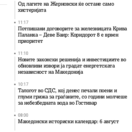
Од лагите на Жерновски ќе остане само
хистеријата
11:17
Потпишани договорите за железницата Крива
Паланка – Деве Баир: Коридорот 8 е врвен
приоритет
11:10
Новите законски решенија и инвестициите во
обновливи извори ја градат енергетската
независност на Македонија
10:17
Талогот во СДС, кој денес печали поени и
глуми грижа за граѓаните, со години молчеше
за небезбедната вода во Гостивар
08:00
Македонски историски календар: 6 август