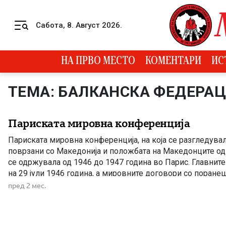
Skip to content
Сабота, 8. Август 2026.
Menu
НА ПРВО МЕСТО
КОМЕНТАРИ
ИС
ТЕМА: БАЛКАНСКА ФЕДЕРА
Париската мировна конференција
Париската мировна конференција, на која се разгледув
поврзани со Македонија и положбата на Македонците од 
се одржувала од 1946 до 1947 година во Парис. Главнит
на 29 јули 1946 година, а мировните договори со поране
нацистичка Германија биле потпишани на 10 февруари 19
пред 2 мес.
Прашањето за националните права […]