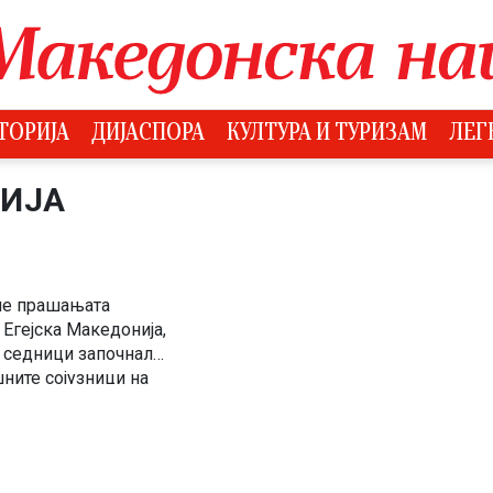
ТОРИЈА
ДИЈАСПОРА
КУЛТУРА И ТУРИЗАМ
ЛЕГ
ЦИЈА
але прашањата
Егејска Македонија,
е седници започнале
шните сојузници на
47 година.