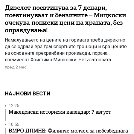
Дизелот поевтинува за 7 денари,
поевтинуваат и бензините – Мицкоски
очекува пониски цени на храната, без
оправдувања!
Намалувањето на цените на горивата треба директно
да се одрази врз транспортните трошоци и врз цените
на основните прехранбени производи, порача
премиерот Христијан Мицкоски. Регулаторната
комисија за енергетика донесе одлука за намалување
пред 2 мес.
на цените на нафтените деривати. Според новата
одлука, цената на бензинот ЕУРОСУПЕР БС-95 се
намалува за 3,5 денари и ќе се продава по […]
НАЈНОВИ ВЕСТИ
12:25
Македонски историски календар: 7 август
10:55
ВМРО-ДПМНЕ: Филипче молчел за небезбедната