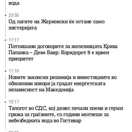
вода
23:50
Од лагите на Жерновски ќе остане само
хистеријата
11:17
Потпишани договорите за железницата Крива
Паланка – Деве Баир: Коридорот 8 е врвен
приоритет
11:10
Новите законски решенија и инвестициите во
обновливи извори ја градат енергетската
независност на Македонија
10:17
Талогот во СДС, кој денес печали поени и глуми
грижа за граѓаните, со години молчеше за
небезбедната вода во Гостивар