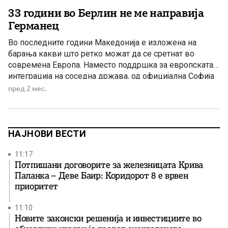
33 години во Берлин не ме направија
Германец
Во последните години Македонија е изложена на
барања какви што ретко можат да се сретнат во
современа Европа. Наместо поддршка за европската
интеграција на соседна држава, од официјална Софија
постојано пристигнуваат нови условувања поврзани со
пред 2 мес.
македонската историја, македонскиот јазик,
македонскиот идентитет и македонските историски
личности. Се поставува едно едноставно, но
суштинско прашање: дали ова е […]
НАЈНОВИ ВЕСТИ
11:17
Потпишани договорите за железницата Крива
Паланка – Деве Баир: Коридорот 8 е врвен
приоритет
11:10
Новите законски решенија и инвестициите во