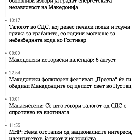
обновливи извори ја градат енергетската
независност на Македонија
10:17
Талогот во СДС, кој денес печали поени и глуми
грижа за граѓаните, со години молчеше за
небезбедната вода во Гостивар
08:00
Македонски историски календар: 6 август
22:54
Македонски фолклорен фестивал „Преспа“ ќе ги
обедини Македонците од целиот свет во Пустец
13:01
Манасиевски: Сè што говори талогот од СДС е
спротивно на вистината
11:55
МНР: Нема отстапки од националните интереси,
идентитетот, јазикот и историјата