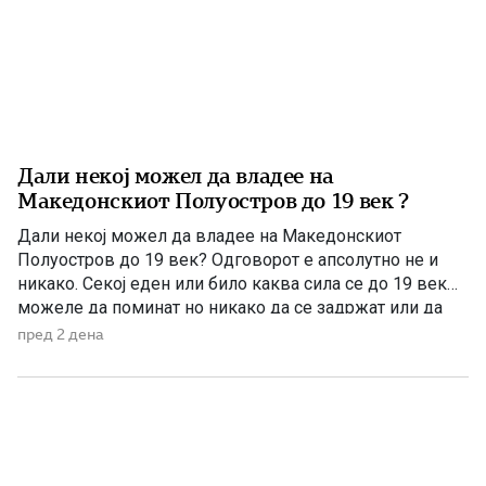
Дали некој можел да владее на
Македонскиот Полуостров до 19 век ?
Дали некој можел да владее на Македонскиот
Полуостров до 19 век? Одговорот е апсолутно не и
никако. Секој еден или било каква сила се до 19 век
можеле да поминат но никако да се задржат или да
управуваат поради неколку причини – планинската
пред 2 дена
конфигурација, предолги и изморувачки патувања,
климата и непознавање на населени места се […]