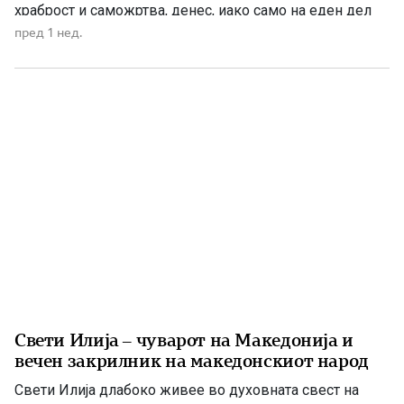
храброст и саможртва, денес, иако само на еден дел
од Македонија, имаме сопствена држава, свој
пред 1 нед.
македонски јазик и можност слободно да го славиме
македонското име. Нивниот аманет не е само да се
поклонуваме […]
Свети Илија – чуварот на Македонија и
вечен закрилник на македонскиот народ
Свети Илија длабоко живее во духовната свест на