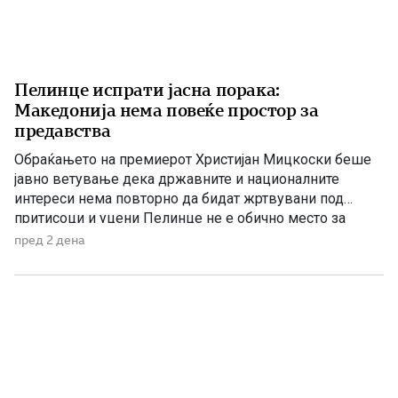
Пелинце испрати јасна порака:
Македонија нема повеќе простор за
предавства
Обраќањето на премиерот Христијан Мицкоски беше
јавно ветување дека државните и националните
интереси нема повторно да бидат жртвувани под
притисоци и уцени Пелинце не е обично место за
политички говори. Таму секој збор има поголема
пред 2 дена
тежина, затоа што сè потсетува на борбата и
државотворната мисла на македонскиот народ. Затоа
изјавата на премиерот Христијан Мицкоски дека […]