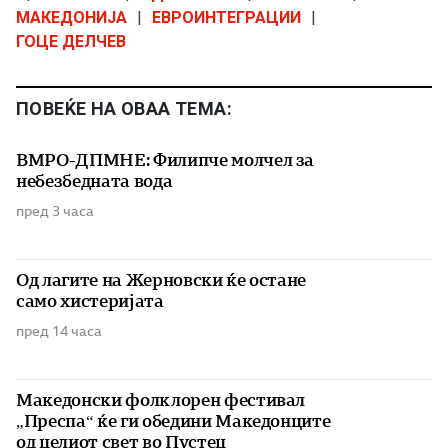
МАКЕДОНИЈА
|
ЕВРОИНТЕГРАЦИИ
|
ГОЦЕ ДЕЛЧЕВ
ПОВЕЌЕ НА ОВАА ТЕМА:
ВМРО-ДПМНЕ: Филипче молчел за
небезбедната вода
пред 3 часа
Од лагите на Жерновски ќе остане
само хистеријата
пред 14 часа
Македонски фолклорен фестивал
„Преспа“ ќе ги обедини Македонците
од целиот свет во Пустец