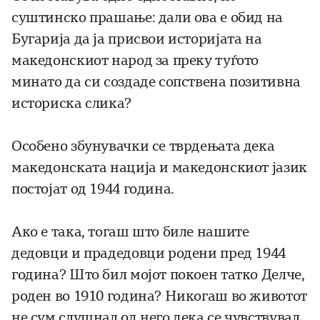
суштинско прашање: дали ова е обид на
Бугарија да ја присвои историјата на
македонскиот народ за преку туѓото
минато да си создаде сопствена позитивна
историска слика?
Особено збунувачки се тврдењата дека
македонската нација и македонскиот јазик
постојат од 1944 година.
Ако е така, тогаш што биле нашите
дедовци и прадедовци родени пред 1944
година? Што бил мојот покоен татко Делче,
роден во 1910 година? Никогаш во животот
не сум слушнал од него дека се чувствувал