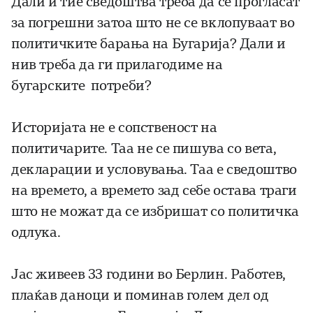
Дали и тие сведоштва треба да се прогласат
за погрешни затоа што не се вклопуваат во
политичките барања на Бугарија? Дали и
нив треба да ги прилагодиме на
бугарските потреби?
Историјата не е сопственост на
политичарите. Таа не се пишува со вета,
декларации и условувања. Таа е сведоштво
на времето, а времето зад себе остава траги
што не можат да се избришат со политичка
одлука.
Јас живеев 33 години во Берлин. Работев,
плаќав даноци и поминав голем дел од