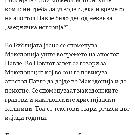
Библијата? Или можеби историските
комисии треба да утврдат дека и времето
на апостол Павле било дел од некаква
„заедничка историја“?
Во Библијата јасно се споменува
Македонија уште во времето на апостол
Павле. Во Новиот завет се говори за
Македонецот кој во сон го повикува
апостол Павле да дојде во Македонија и да
помогне. Се споменуваат македонските
градови и македонските христијански
заедници. Тоа се текстови стари речиси две
илјади години.