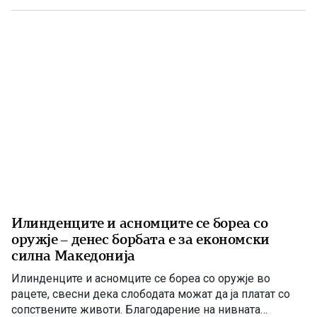
расчисти дилемите околу мојата конечна […]
Илинденците и асномците се бореа со
оружје – денес борбата е за економски
силна Македонија
Илинденците и асномците се бореа со оружје во
рацете, свесни дека слободата можат да ја платат со
сопствените животи. Благодарение на нивната