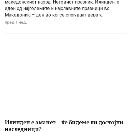
македонскиот народ. Неговиот празник, Илинден, е
еден од најголемите и најславните празници во
Македонија – ден во кој се спојуваат верата,
историјата, борбата за слобода и љубовта кон
пред 1 нед.
татковината. Македонците од памтивек го почитуваат
Свети Илија како силен заштитник и небесен чувар. Во
народното верување тој господари […]
Илинден е аманет – ќе бидеме ли достојни
наследници?