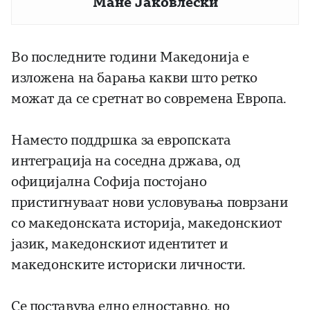
Мане Јаковлески
Во последните години Македонија е
изложена на барања какви што ретко
можат да се сретнат во современа Европа.
Наместо поддршка за европската
интеграција на соседна држава, од
официјална Софија постојано
пристигнуваат нови условувања поврзани
со македонската историја, македонскиот
јазик, македонскиот идентитет и
македонските историски личности.
Се поставува едно едноставно, но