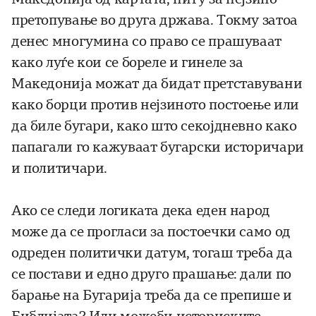
претопување во друга држава. Токму затоа
денес многумина со право се прашуваат
како луѓе кои се бореле и гинеле за
Македонија можат да бидат претставувани
како борци против нејзиното постоење или
да биле бугари, како што секојдневно како
папагали го кажуваат бугарски историчари
и политичари.
Ако се следи логиката дека еден народ
може да се прогласи за постоечки само од
одреден политички датум, тогаш треба да
се постави и едно друго прашање: дали по
барање на Бугарија треба да се препише и