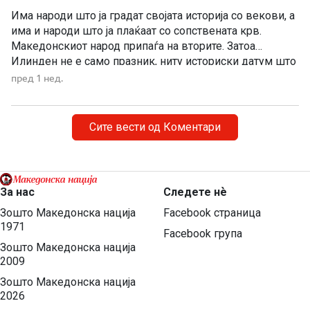
Има народи што ја градат својата историја со векови, а
има и народи што ја плаќаат со сопствената крв.
Македонскиот народ припаѓа на вторите. Затоа
Илинден не е само празник, ниту историски датум што
еднаш годишно го одбележуваме со говори, венци и
пред 1 нед.
свечености. Илинден е совеста на Македонија. Ден
кога мора да си го поставиме […]
Сите вести од Коментари
За нас
Следете нѐ
Зошто Македонска нација
Facebook страница
1971
Facebook група
Зошто Македонска нација
2009
Зошто Македонска нација
2026