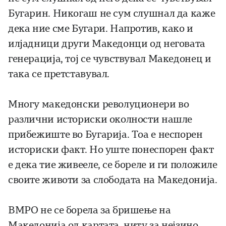
Бугарин. Никогаш не сум слушнал да каже
дека ние сме Бугари. Напротив, како и
илјадници други Македонци од неговата
генерација, тој се чувствувал Македонец и
така се претставувал.
Многу македонски револуционери во
различни историски околности нашле
прибежиште во Бугарија. Тоа е неспорен
историски факт. Но уште понеспорен факт
е дека тие живееле, се бореле и ги положиле
своите животи за слободата на Македонија.
ВМРО не се борела за бришење на
Македонија од картата, ниту за нејзино