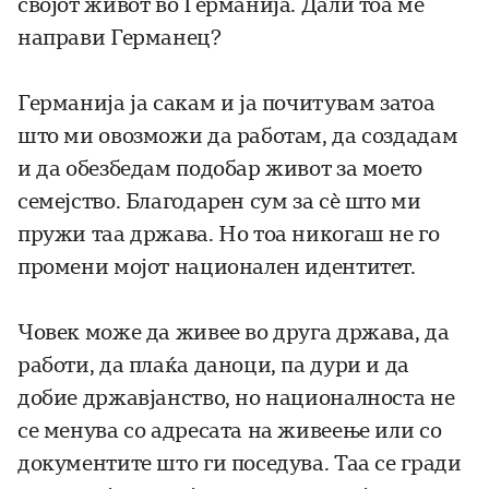
својот живот во Германија. Дали тоа ме
направи Германец?
Германија ја сакам и ја почитувам затоа
што ми овозможи да работам, да создадам
и да обезбедам подобар живот за моето
семејство. Благодарен сум за сè што ми
пружи таа држава. Но тоа никогаш не го
промени мојот национален идентитет.
Човек може да живее во друга држава, да
работи, да плаќа даноци, па дури и да
добие државјанство, но националноста не
се менува со адресата на живеење или со
документите што ги поседува. Таа се гради