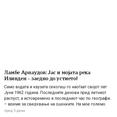
години беше непосредно вклучен во американската
[…]
Ламбе Арнаудов: Јас и мојата река
Илинден – заедно до устието!
Само водата и каузата секогаш го наоѓаат својот пат
Јуни 1962 година. Последните денови пред летниот
распуст, а истовремено и последниот час по географија
– време за сведување на оценките. На мое големо
изненадување, учителката ме крена мене и ми
пред 5 дена
постави прашање со кое, како што рече, требаше да ги