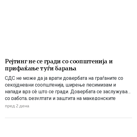
Рејтинг не се гради со соопштенија и
прифаќање туѓи барања
СДС не може да ја врати довербата на граѓаните со
секојдневни соопштенија, ширење песимизам и
напади врз сè што се гради. Довербата се заслужува
со работа, резултати и заштита на македонските
национални и државни интереси. По седумгодишното
пред 2 дена
владеење со ДУИ, СДС денес се обидува да создаде
впечаток дека е сериозна опозиција. Но, граѓаните
добро паметат […]