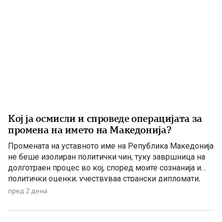
Кој ја осмисли и спроведе операцијата за
промена на името на Македонија?
Промената на уставното име на Република Македонија
не беше изолиран политички чин, туку завршница на
долготраен процес во кој, според моите сознанија и
политички оценки, учествуваа странски дипломати,
домашни политичари и регионални центри на влијание.
пред 2 дена
Сметам дека значајна улога во тој процес имаше
американскиот дипломат Филип Рикер, кој долги