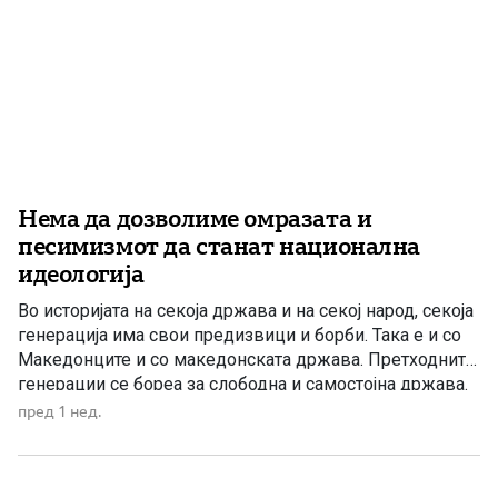
Нема да дозволиме омразата и
песимизмот да станат национална
идеологија
Во историјата на секоја држава и на секој народ, секоја
генерација има свои предизвици и борби. Така е и со
Македонците и со македонската држава. Претходните
генерации се бореа за слободна и самостојна држава.
Борбата започна со славното Илинденско востание во
пред 1 нед.
1903 година и Крушевската Република, а продолжи со
Вториот Илинден и Првото заседание на […]