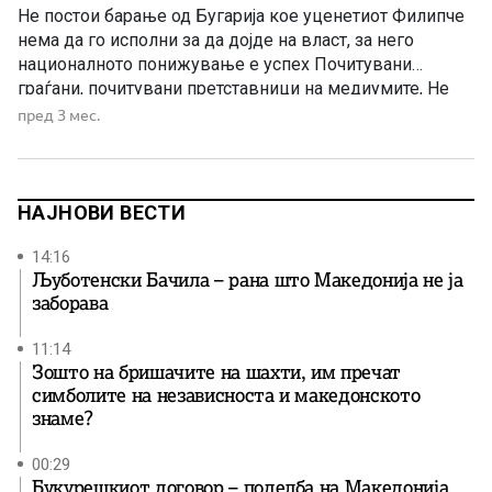
Не постои барање од Бугарија кое уценетиот Филипче
нема да го исполни за да дојде на власт, за него
националното понижување е успех Почитувани
граѓани, почитувани претставници на медиумите, Не
постои барање од Бугарија кое уценетиот Филипче
пред 3 мес.
нема да го исполни за да дојде на власт. Додека
бугарските власти не нарекуваат „северномакедонци”,
Филипче вели дека […]
НАЈНОВИ ВЕСТИ
14:16
Љуботенски Бачила – рана што Македонија не ја
заборава
11:14
Зошто на бришачите на шахти, им пречат
симболите на независноста и македонското
знаме?
00:29
Букурешкиот договор – поделба на Македонија