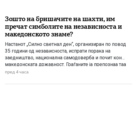
Зошто на бришачите на шахти, им
пречат симболите на независноста и
македонското знаме?
Настанот „Силно светнал ден“, организиран по повод
35 години од независноста, испрати порака на
заедништво, национална самодоверба и почит кон
македонската државност. Граѓаните ја препознаа таа
порака, додека Венко Филипче и неколкумината околу
пред 4 часа
него повторно се обидуваат да оцрнат проект што ги
истакнува македонската историја и национална
самобитност. Тоа веќе не изненадува. Станува збор за
[…]