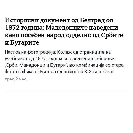
Историски документ од Белград од
1872 година: Македонците наведени
како посебен народ одделно од Србите
и Бугарите
Насловна фотографија: Колаж од страниците на
учебникот од 1872 година со означените зборови
„Срби, Македонци и Бугари“, во комбинација со стара
фотографија од Битола од крајот на XIX век. Овој
документ од XIX век вреди да го прочитаат Румен
пред 2 мес.
Радев, Венко Филипче, но и членовите на македонско-
бугарската историска комисија – можеби архивските
извори ќе им […]