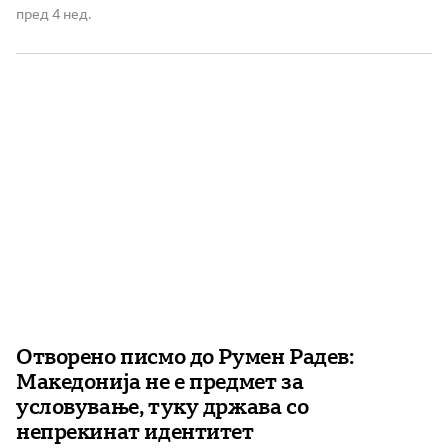
претставува едно од најсилните обележја на
пред 4 нед.
националниот идентитет. Во интервју за МИА, Раев
рече дека ова е негова прва посета на Македонија и
дека долго време посакувал […]
Отворено писмо до Румен Радев:
Македонија не е предмет за
условување, туку држава со
непрекинат идентитет