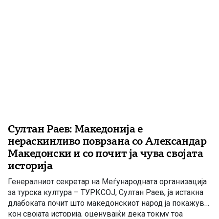
Султан Раев: Македонија е
нераскинливо поврзана со Александар
Македонски и со почит ја чува својата
историја
Генералниот секретар на Меѓународната организација
за турска култура – ТУРКСОЈ, Султан Раев, ја истакна
длабоката почит што македонскиот народ ја покажува
кон својата историја, оценувајќи дека токму тоа