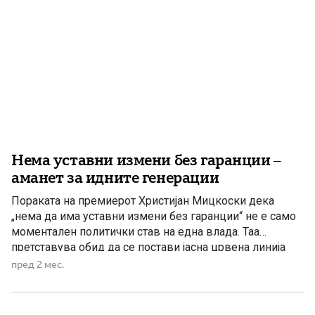
Нема уставни измени без гаранции –
аманет за идните генерации
Пораката на премиерот Христијан Мицкоски дека
„нема да има уставни измени без гаранции“ не е само
моментален политички став на една влада. Таа
претставува обид да се постави јасна црвена линија
што треба да остане како политички принцип и аманет
пред 2 мес.
за идните генерации, но и за сите што ќе ја водат
Македонија. Оваа позиција отвора […]