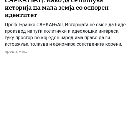
САРКАЊАЦ: Како да се пишува
историја на мала земја со оспорен
идентитет
Проф. Бранко САРКАЊАЦ Историјата не смее да биде
производ на туѓи политички и идеолошки интереси,
туку простор во кој еден народ има право да ги
истражува, толкува и афирмира сопствените корени,
идентитет и културно наследство. Историјата им дава
пред 2 мес.
на припадниците на еден народ гордост. Велат,
особено ако систематски се негирани и
стигматизирани како инфериорни, ако […]