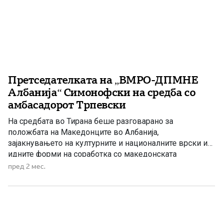
Претседателката на „ВМРО-ДПМНЕ
Албанија“ Симонофски на средба со
амбасадорот Трпевски
На средбата во Тирана беше разговарано за
положбата на Македонците во Албанија,
зајакнувањето на културните и националните врски и
идните форми на соработка со македонската
дипломатија. Претседателката на здружението „ВМРО-
пред 2 мес.
ДПМНЕ Албанија“, Елена Симонофски, оствари средба
со новоименуваниот македонски амбасадор во
Албанија, Веле Трпевски. На средбата биле разменети
мислења за актуелните прашања поврзани со
македонската заедница […]