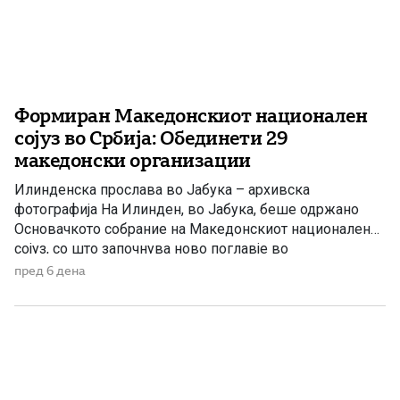
Формиран Македонскиот национален
сојуз во Србија: Обединети 29
македонски организации
Илинденска прослава во Јабука – архивска
фотографија На Илинден, во Јабука, беше одржано
Основачкото собрание на Македонскиот национален
сојуз, со што започнува ново поглавје во
организираното дејствување на македонската
пред 6 дена
заедница во Република Србија. Во новоформираниот
Сојуз се обединија 29 од вкупно 34 активни
македонски организации во Србија, не сметајќи го
Националниот совет на македонското национално […]