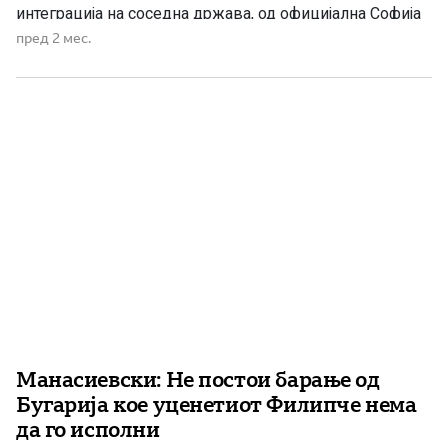
интеграција на соседна држава, од официјална Софија
постојано пристигнуваат нови условувања поврзани со
пред 2 мес.
македонската историја, македонскиот јазик,
македонскиот идентитет и македонските историски
личности. Се поставува едно едноставно, но
суштинско прашање: дали ова е […]
Манасиевски: Не постои барање од
Бугарија кое уценетиот Филипче нема
да го исполни