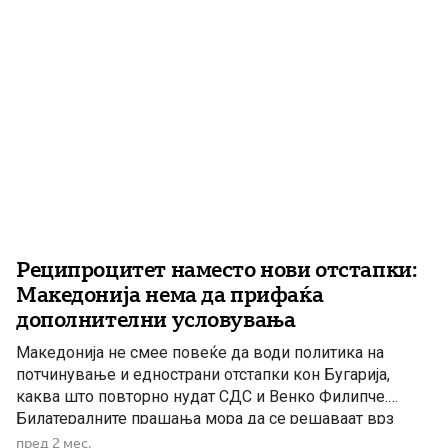
Реципроцитет наместо нови отстапки:
Македонија нема да прифаќа
дополнителни условувања
Македонија не смее повеќе да води политика на
потчинување и еднострани отстапки кон Бугарија,
каква што повторно нудат СДС и Венко Филипче.
Билатералните прашања мора да се решаваат врз
основа на реципроцитет, меѓусебно почитување и
пред 2 мес.