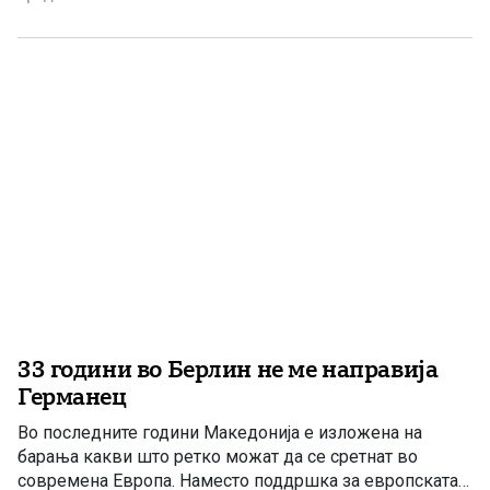
доследно исполнување на обврските од двете страни.
Потребен е отворен и искрен дијалог, но и јасно
почитување на преземените обврски. […]
33 години во Берлин не ме направија
Германец
Во последните години Македонија е изложена на
барања какви што ретко можат да се сретнат во
современа Европа. Наместо поддршка за европската