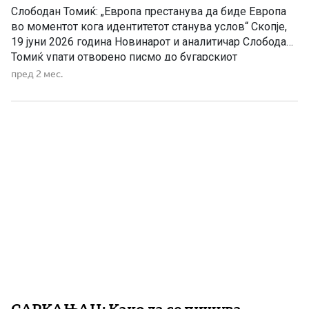
Слободан Томиќ: „Европа престанува да биде Европа
во моментот кога идентитетот станува услов“ Скопје,
19 јуни 2026 година Новинарот и аналитичар Слободан
Томиќ упати отворено писмо до бугарскиот
претседател Румен Радев, во кое предупредува дека
пред 2 мес.
условувањето на Македонија со прашања поврзани со
идентитетот, јазикот и историјата претставува опасен
преседан не само за Македонија, туку и […]