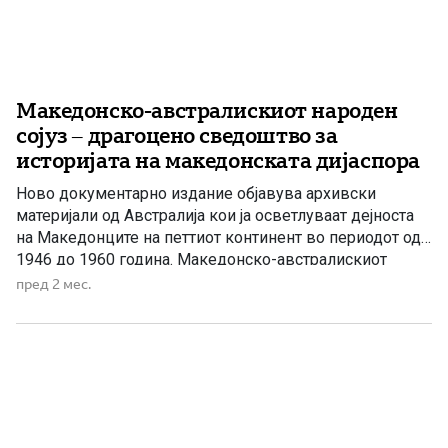
Македонско-австралискиот народен
сојуз – драгоцено сведоштво за
историјата на македонската дијаспора
Ново документарно издание објавува архивски
материјали од Австралија кои ја осветлуваат дејноста
на Македонците на петтиот континент во периодот од
1946 до 1960 година. Македонско-австралискиот
народен сојуз – сведоштво за организираноста и
пред 2 мес.
непокорноста на македонската дијаспора Неодамна во
наши раце дојде едно исклучително вредно
документарно издание кое претставува значаен
придонес за историјата на македонската емиграција […]