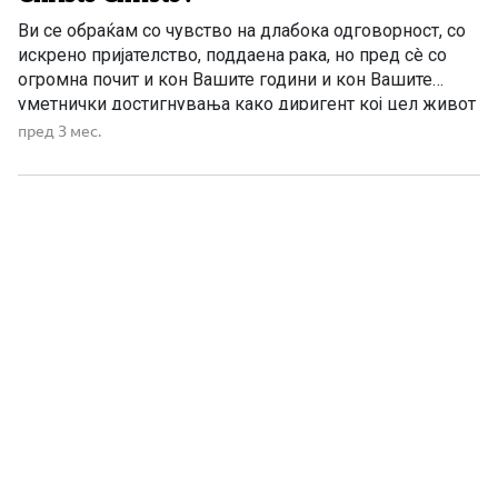
Ви се обраќам со чувство на длабока одговорност, со
искрено пријателство, поддаена рака, но пред сè со
огромна почит и кон Вашите години и кон Вашите
уметнички достигнувања како диригент кој цел живот
го скротува звучниот хаос во хармонија. Но, најмногу
пред 3 мес.
од сè, се обраќам кон Вас како кон внук на великанот
Гоце Делчев, човекот […]