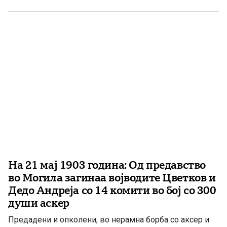
живот. Реката Црн Дрим тече низ срцето на градот
како нишка […]
На 21 мај 1903 година: Oд предавство
во Могила загинаа војводите Цветков и
Дедо Андреја со 14 комити во бој со 300
души аскер
Предадени и опколени, во нерамна борба со аксер и