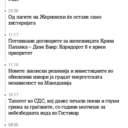
23:50
Од лагите на Жерновски ќе остане само
хистеријата
11:17
Потпишани договорите за железницата Крива
Паланка – Деве Баир: Коридорот 8 е врвен
приоритет
11:10
Новите законски решенија и инвестициите во
обновливи извори ја градат енергетската
независност на Македонија
10:17
Талогот во СДС, кој денес печали поени и глуми
грижа за граѓаните, со години молчеше за
небезбедната вода во Гостивар
08:00