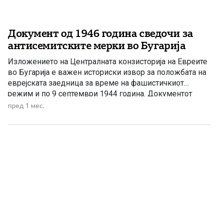
Документ од 1946 година сведочи за
антисемитските мерки во Бугарија
Изложението на Централната конзисторија на Евреите
во Бугарија е важен историски извор за положбата на
еврејската заедница за време на фашистичкиот
режим и по 9 септември 1944 година. Документот
објавен во Софија во 1946 година, под наслов
пред 1 мес.
„Положението на бугарските Евреи за време на
фашистичкиот режим и по 9 септември 1944 година“,
претставува изложение на […]