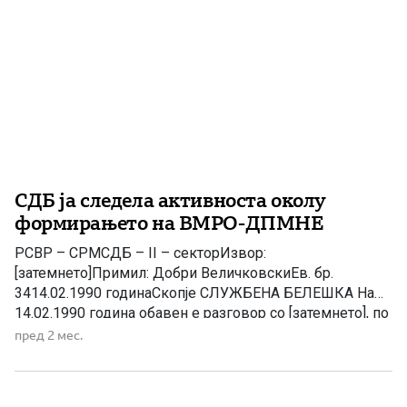
СДБ ја следела активноста околу
формирањето на ВМРО-ДПМНЕ
РСВР – СРМСДБ – II – секторИзвор:
[затемнето]Примил: Добри ВеличковскиЕв. бр.
3414.02.1990 годинаСкопје СЛУЖБЕНА БЕЛЕШКА На
14.02.1990 година обавен е разговор со [затемнето], по
негово барање, во кој информира следното: На
пред 2 мес.
12.02.1990 година добил писмо од Драган
Богдановски и Политичката платформа на
новооснованата „Демократска партија за македонско