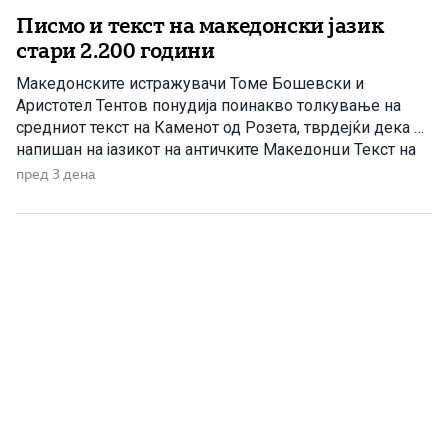
Писмо и текст на македонски јазик
стари 2.200 години
Македонските истражувачи Томе Бошевски и
Аристотел Тентов понудија поинакво толкување на
средниот текст на Каменот од Розета, тврдејќи дека е
напишан на јазикот на античките Македонци Текст на
египетски камен во местото Розета е дешифриран
пред 3 дена
како антички македонски напис, тврдат македонските
научници академик Томе Бошевски и проф. Аристотел
Тентов од Електротехничкиот факултет, по
неколкугодишни истражувања. […]