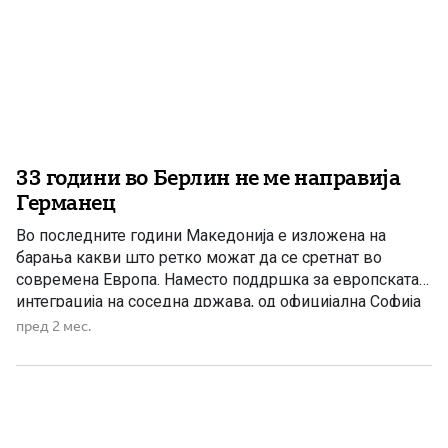
33 години во Берлин не ме направија
Германец
Во последните години Македонија е изложена на
барања какви што ретко можат да се сретнат во
современа Европа. Наместо поддршка за европската
интеграција на соседна држава, од официјална Софија
постојано пристигнуваат нови условувања поврзани со
пред 2 мес.
македонската историја, македонскиот јазик,
македонскиот идентитет и македонските историски
личности. Се поставува едно едноставно, но
суштинско прашање: дали ова е […]