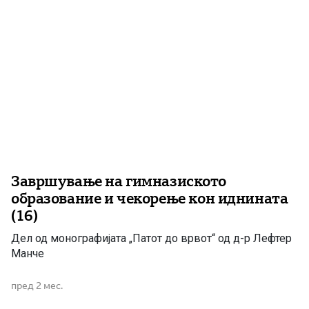
национално единство“ (ДПМНЕ). Во текот на
вчерашниот ден […]
Завршување на гимназиското
образование и чекорење кон иднината
(16)
Дел од монографијата „Патот до врвот“ од д-р Лефтер
Манче
пред 2 мес.