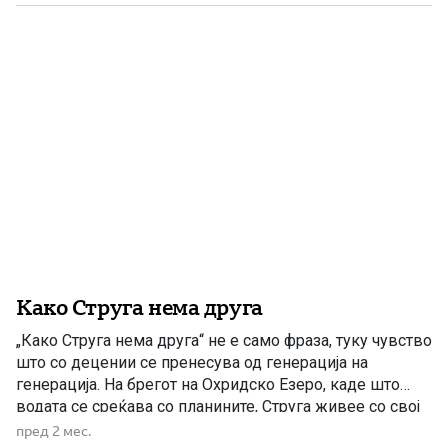
Како Струга нема друга
„Како Струга нема друга“ не е само фраза, туку чувство
што со децении се пренесува од генерација на
генерација. На брегот на Охридско Езеро, каде што
водата се среќава со планините, Струга живее со свој
посебен ритам – тивок, топол и истовремено полн со
пред 2 мес.