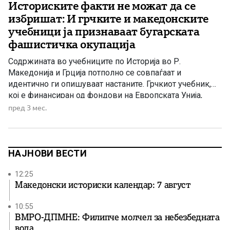
Историските факти не можат да се
избришат: И грчките и македонските
учебници ја признаваат бугарската
фашистичка окупација
Содржината во учебниците по Историја во Р.
Македонија и Грција потполно се совпаѓаат и
идентично ги опишуваат настаните. Грчкиот учебник,
кој е финансиран од фондови на Европската Унија,
кажува дека за време на втората светска војна: —
пред 3 мес.
Бугарија била окупатор — Бугарија била фашистичка —
Бугарите извршиле злосторства, кражби, егзекуции, —
Бугарите вршеле присилна бугаризација […]
НАЈНОВИ ВЕСТИ
12:25
Македонски историски календар: 7 август
10:55
ВМРО-ДПМНЕ: Филипче молчел за небезбедната
вода