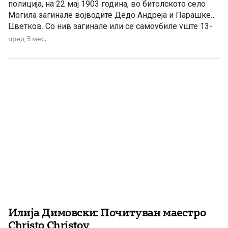
полиција, на 22 мај 1903 година, во битолското село
Могила загинале војводите Дедо Андреја и Парашкев
Цветков. Со нив загинале или се самоубиле уште 13-
14 комити, кои воделе 36-часовна борба 20 комити
пред 3 мес.
против 300 души аскер и османлиски жандарми, а за
тоа известиле и странски медиуми […]
Илија Димовски: Почитуван маестро
Christo Christov