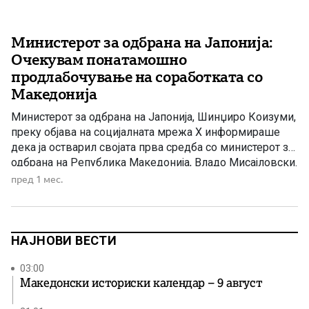
Министерот за одбрана на Јапонија:
Очекувам понатамошно
продлабочување на соработката со
Македонија
Министерот за одбрана на Јапонија, Шинџиро Коизуми,
преку објава на социјалната мрежа X информираше
дека ја остварил својата прва средба со министерот за
одбрана на Република Македонија, Владо Мисајловски.
Во објавата, Коизуми истакна дека разговорот бил
пред 1 мес.
насочен кон унапредување на билатералната
соработка, потсетувајќи дека минатата година била
реализирана посетата на министерот за надворешни
работи, што […]
НАЈНОВИ ВЕСТИ
03:00
Македонски историски календар – 9 август