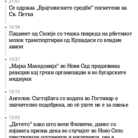
21:01
Се одржаа „Брајчинските средби“ посветени на
Св. Петка
16:54
Пациент од Скопје со тешка повреда на рбетниот
мозок транспортиран од Кушадаси со владин
авион
13:37
„Мајка Македонија“ во Нови Сад предизвика
реакции кај грчки организации и во бугарските
медиуми
13:13
Ангелов: Состојбата со водата во Гостивар е
значително подобрена, но сè уште не е за пиење
13:05
„Детето“ како што вели Филипче, денес со
изјавата призна дека во случајот во Ново Село
учествувале осуденици и насилници, ова е