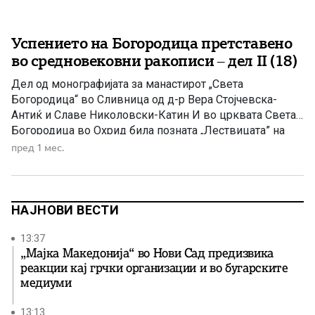
Успението на Богородица претставено
во средновековни ракописи – дел II (18)
Дел од монографијата за манастирот „Света
Богородица“ во Сливница од д-р Вера Стојчевска-
Антиќ и Славе Николовски-Катин И во црквата Света
Богородица во Охрид била позната „Лествицата” на
Јоан Лествичник, во 1360 година. Во неа биле
пред 1 мес.
извршени и други значајни преписи. Во овој поглед не
заостанува и црквата Света Богородица – Елеуса, во
која настанале 4 […]
НАЈНОВИ ВЕСТИ
13:37
„Мајка Македонија“ во Нови Сад предизвика
реакции кај грчки организации и во бугарските
медиуми
13:13