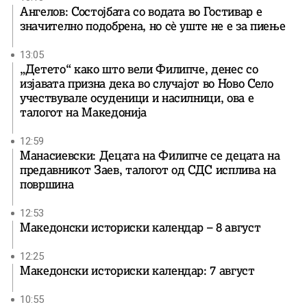
Ангелов: Состојбата со водата во Гостивар е
значително подобрена, но сè уште не е за пиење
13:05
„Детето“ како што вели Филипче, денес со
изјавата призна дека во случајот во Ново Село
учествувале осуденици и насилници, ова е
талогот на Македонија
12:59
Манасиевски: Децата на Филипче се децата на
предавникот Заев, талогот од СДС исплива на
површина
12:53
Македонски историски календар – 8 август
12:25
Македонски историски календар: 7 август
10:55