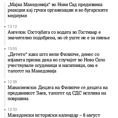
„Мајка Македонија“ во Нови Сад предизвика
реакции кај грчки организации и во бугарските
медиуми
13:13
Ангелов: Состојбата со водата во Гостивар е
значително подобрена, но сè уште не е за пиење
13:05
„Детето“ како што вели Филипче, денес со
изјавата призна дека во случајот во Ново Село
учествувале осуденици и насилници, ова е
талогот на Македонија
12:59
Манасиевски: Децата на Филипче се децата на
предавникот Заев, талогот од СДС исплива на
површина
12:53
Македонски историски календар – 8 август