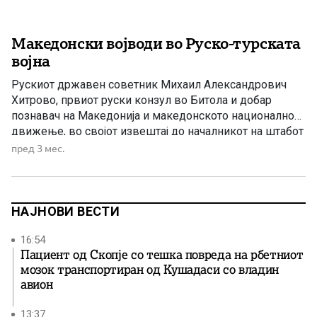
Македонски војводи во Руско-турската
војна
Рускиот државен советник Михаил Александрович
Хитрово, првиот руски конзул во Битола и добар
познавач на Македонија и македонското национално
движење, во својот извештај до началникот на штабот
на активната руска армија детално сведочи за
пред 3 мес.
учеството на македонските војводи и доброволци во
Руско-турската војна (1877–1878) и во Кресненското
востание. Во извештајот особено се истакнува улогата
на […]
НАЈНОВИ ВЕСТИ
16:54
Пациент од Скопје со тешка повреда на рбетниот
мозок транспортиран од Кушадаси со владин
авион
13:37