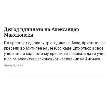
Дел од иднината на Александар
Македонски
По престојот од околу три години на Асос, Аристотел се
пресели во Митилен на Лезбос каде што отвори свое
училиште и каде што му пристигна поканата да го учи
и да го воспитува законскиот наследник на Античка
Македонија. Годините на Асос беа важни за развојот на
пред 4 дена
Аристотел, бидејќи во тоа време тој не беше
најславниот […]