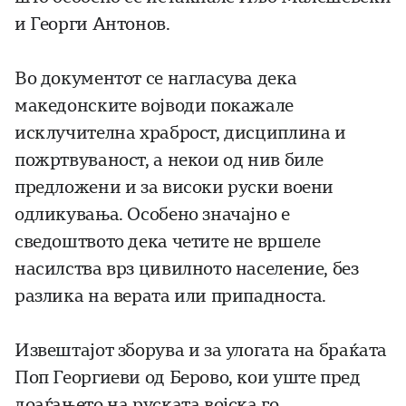
и Георги Антонов.
Во документот се нагласува дека
македонските војводи покажале
исклучителна храброст, дисциплина и
пожртвуваност, а некои од нив биле
предложени и за високи руски воени
одликувања. Особено значајно е
сведоштвото дека четите не вршеле
насилства врз цивилното население, без
разлика на верата или припадноста.
Извештајот зборува и за улогата на браќата
Поп Георгиеви од Берово, кои уште пред
доаѓањето на руската војска го