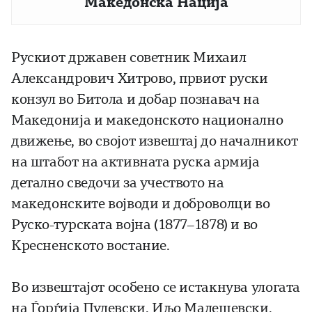
Македонска Нација
Рускиот државен советник Михаил
Александрович Хитрово, првиот руски
конзул во Битола и добар познавач на
Македонија и македонското национално
движење, во својот извештај до началникот
на штабот на активната руска армија
детално сведочи за учеството на
македонските војводи и доброволци во
Руско-турската војна (1877–1878) и во
Кресненското востание.
Во извештајот особено се истакнува улогата
на Ѓорѓија Пулевски, Иљо Малешевски,