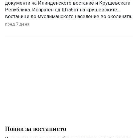
документи на Илинденското востание и Крушевската
Република. Испратен од Штабот на крушевските
востаници до муслиманското население во околината,
тој претставува повик за заедничка борба против
пред 7 дена
тиранијата, насилството и ропството, без разлика на
верата и народноста. Крушевскиот манифест Браќа
земљаци и мили комшии! Ние, вашите вечни комшии,
пријатели и познајници […]
Повик за востанието