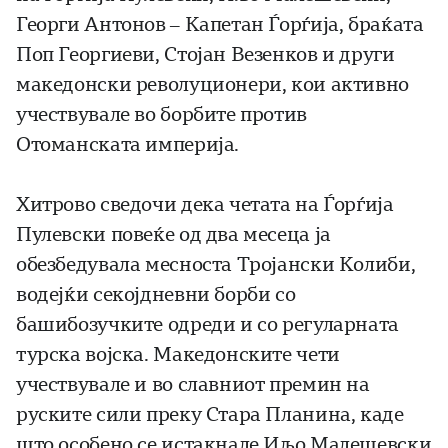
Георги Антонов – Капетан Ѓорѓија, браќата
Поп Георгиеви, Стојан Везенков и други
македонски револуционери, кои активно
учествувале во борбите против
Отоманската империја.
Хитрово сведочи дека четата на Ѓорѓија
Пулевски повеќе од два месеца ја
обезбедувала месноста Тројански Колиби,
водејќи секојдневни борби со
башибозучките одреди и со регуларната
турска војска. Македонските чети
учествувале и во славниот премин на
руските сили преку Стара Планина, каде
што особено се истакнале Иљо Малешевски