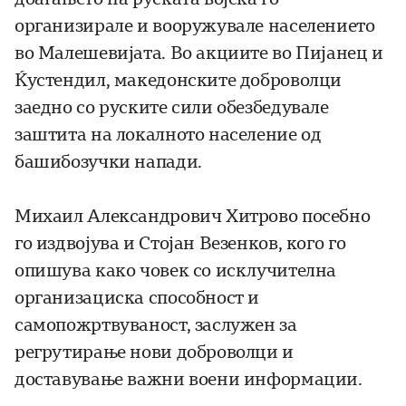
организирале и вооружувале населението
во Малешевијата. Во акциите во Пијанец и
Ќустендил, македонските доброволци
заедно со руските сили обезбедувале
заштита на локалното население од
башибозучки напади.
Михаил Александрович Хитрово посебно
го издвојува и Стојан Везенков, кого го
опишува како човек со исклучителна
организациска способност и
самопожртвуваност, заслужен за
регрутирање нови доброволци и
доставување важни воени информации.