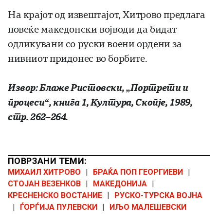
На крајот од извештајот, Хитрово предлага
повеќе македонски војводи да бидат
одликувани со руски воени ордени за
нивниот придонес во борбите.
Извор: Блаже Ристовски, „Портрети и
процеси“, книга 1, Култура, Скопје, 1989,
стр. 262–264.
ПОВРЗАНИ ТЕМИ:
МИХАИЛ ХИТРОВО
|
БРАЌА ПОП ГЕОРГИЕВИ
|
СТОЈАН ВЕЗЕНКОВ
|
МАКЕДОНИЈА
|
КРЕСНЕНСКО ВОСТАНИЕ
|
РУСКО-ТУРСКА ВОЈНА
|
ЃОРЃИЈА ПУЛЕВСКИ
|
ИЉО МАЛЕШЕВСКИ