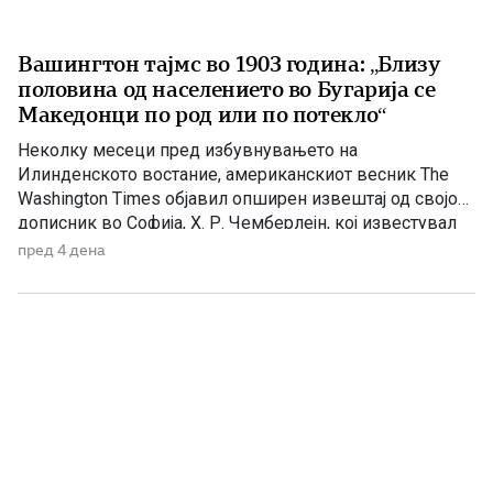
Вашингтон тајмс во 1903 година: „Близу
половина од населението во Бугарија се
Македонци по род или по потекло“
Неколку месеци пред избувнувањето на
Илинденското востание, американскиот весник The
Washington Times објавил опширен извештај од својот
дописник во Софија, Х. Р. Чемберлејн, кој известувал
за политичката состојба на Балканот, македонското
пред 4 дена
револуционерно движење и односот на Бугарија кон
настаните во Македонија. Написот е објавен на 26
април 1903 година, само нешто повеќе од три месеци
[…]