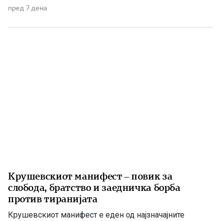
претставува еден од најсветлите и најзначајните
пред 7 дена
настани во поновата историја на Македонија. Тоа не
било ненадеен и изолиран бунт, туку врв на
долгогодишната организирана борба […]
Крушевскиот манифест – повик за
слобода, братство и заедничка борба
против тиранијата
Крушевскиот манифест е еден од најзначајните