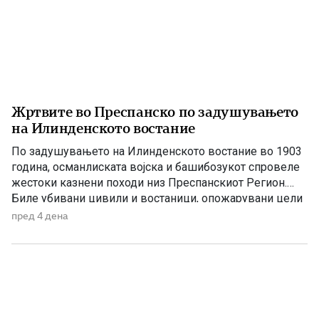
Жртвите во Преспанско по задушувањето
на Илинденското востание
По задушувањето на Илинденското востание во 1903
година, османлиската војска и башибозукот спровеле
жестоки казнени походи низ Преспанскиот Регион.
Биле убивани цивили и востаници, опожарувани цели
села, ограбувани куќи, добиток и летнина, а
пред 4 дена
населението било принудено да бара спас во
планините и во трските покрај Преспанското Езеро.
Податоците што следуваат се засноваат врз
сведоштвото на […]