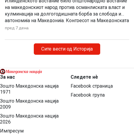
Илинденското востание било општонародно востание
на македонскиот народ против османлиската власт и
кулминација на долгогодишната борба за слобода и
автономија на Македонија. Конгресот на Македонската
револуционерна организација, одржан во Солун, донел
пред 7 дена
одлука напролет да се крене оружено востание, при
што неговото започнување и водење им биле
препуштени на окружните комитети. Конгресот на
Сите вести од Историја
Битолскиот револуционерен округ, […]
За нас
Следете нѐ
Зошто Македонска нација
Facebook страница
1971
Facebook група
Зошто Македонска нација
2009
Зошто Македонска нација
2026
Импресум