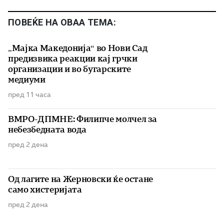
ПОВЕЌЕ НА ОВАА ТЕМА:
„Мајка Македонија“ во Нови Сад
предизвика реакции кај грчки
организации и во бугарските
медиуми
пред 11 часа
ВМРО-ДПМНЕ: Филипче молчел за
небезбедната вода
пред 2 дена
Од лагите на Жерновски ќе остане
само хистеријата
пред 2 дена