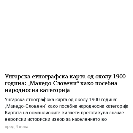
наметнала на Османлиската Империја прелиминарниот
Санстефански договор, […]
Унгарска етнографска карта од околу 1900
година: „Македо-Словени“ како посебна
народносна категорија
Унгарска етнографска карта од околу 1900 година:
„Македо-Словени“ како посебна народносна категорија
Картата на османлиските вилаети претставува значаен
европски историски извор за населението во
Македонија на преминот од XIX кон XX век На крајот
пред 4 дена
од XIX и почетокот на XX век Балканот бил простор на