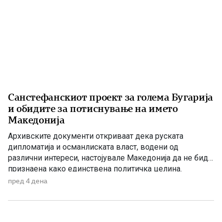
Санстефанскиот проект за голема Бугарија
и обидите за потиснување на името
Македонија
Архивските документи откриваат дека руската
дипломатија и османлиската власт, водени од
различни интереси, настојувале Македонија да не биде
признаена како единствена политичка целина.
Наместо нејзиното историско име, во службената
пред 4 дена
комуникација се наметнувала формулацијата „трите
вилаети“. Македонија во Санстефанскиот проект По
Руско-турската војна од 1877–1878 година, Русија ѝ го