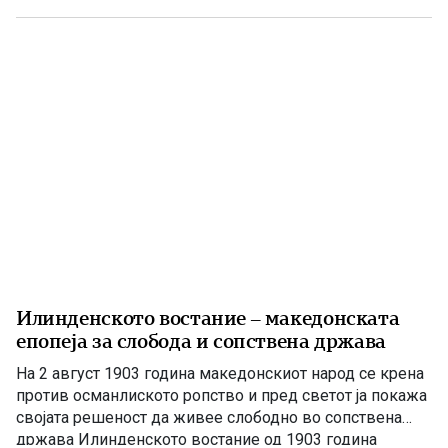
силни политички, црковни и пропагандни судири.
Особено жестока била борбата […]
Илинденското востание – македонската
епопеја за слобода и сопствена држава
На 2 август 1903 година македонскиот народ се крена
против османлиското ропство и пред светот ја покажа
својата решеност да живее слободно во сопствена
држава Илинденското востание од 1903 година