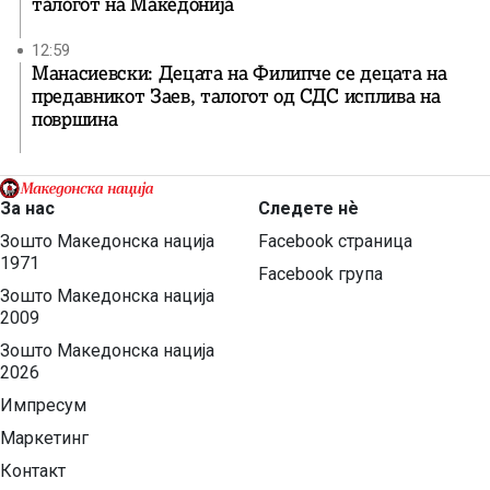
талогот на Македонија
12:59
Манасиевски: Децата на Филипче се децата на
предавникот Заев, талогот од СДС исплива на
површина
За нас
Следете нѐ
Зошто Македонска нација
Facebook страница
1971
Facebook група
Зошто Македонска нација
2009
Зошто Македонска нација
2026
Импресум
Маркетинг
Контакт