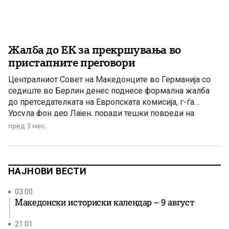
Жалба до ЕК за прекршувања во
пристапните преговори
Централниот Совет на Македонците во Германија со
седиште во Берлин денес поднесе формална жалба
до претседателката на Европската комисија, г-ѓа
Урсула фон дер Лајен, поради тешки повреди на
основните договори на Европската унија во рамките на
пред 3 мес.
преговорите за пристапување на Република
Македонија. Централниот Совет на Македонците во
Германија е регистрирано здружение според
германското право со […]
НАЈНОВИ ВЕСТИ
03:00
Македонски историски календар – 9 август
21:01