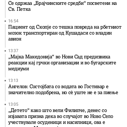
Се одржаа „Брајчинските средби“ посветени на
Св. Петка
16:54
Пациент од Скопје со тешка повреда на рбетниот
мозок транспортиран од Кушадаси со владин
авион
13:37
„Мајка Македонија“ во Нови Сад предизвика
реакции кај грчки организации и во бугарските
медиуми
13:13
Ангелов: Состојбата со водата во Гостивар е
значително подобрена, но сè уште не е за пиење
13:05
„Детето“ како што вели Филипче, денес со
изјавата призна дека во случајот во Ново Село
учествувале осуденици и насилници, ова е