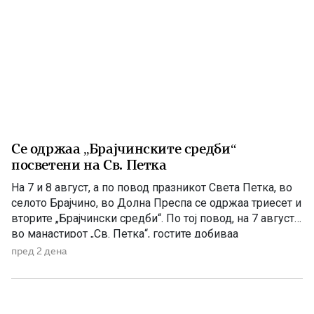
Се одржаа „Брајчинските средби“
посветени на Св. Петка
На 7 и 8 август, а по повод празникот Света Петка, во
селото Брајчино, во Долна Преспа се одржаа триесет и
вторите „Брајчински средби“. По тој повод, на 7 август,
во манастирот „Св. Петка“, гостите добиваа
манастирско гравче, а на 08 август ја прославија
пред 2 дена
селската слава Св Петка, на која гостите ги
забавуваше групата „Фонтара“ […]