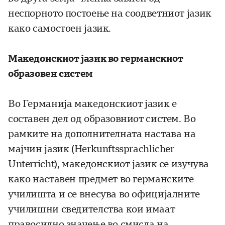
неспорното постоење на соодветниот јазик
како самостоен јазик.
Македонскиот јазик во германскиот
образовен систем
Во Германија македонскиот јазик е
составен дел од образовниот систем. Во
рамките на дополнителната настава на
мајчин јазик (Herkunftssprachlicher
Unterricht), македонскиот јазик се изучува
како наставен предмет во германските
училишта и се внесува во официјалните
училишни сведителства кои имаат
правосилно значење во смисла на