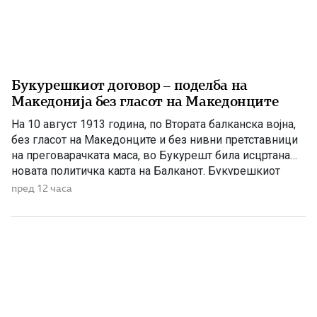
Букурешкиот договор – поделба на
Македонија без гласот на Македонците
На 10 август 1913 година, по Втората балканска војна,
без гласот на Македонците и без нивни претставници
на преговарачката маса, во Букурешт била исцртана
новата политичка карта на Балканот. Букурешкиот
договор претставува еден од најтешките настани во
пред 12 часа
поновата македонска историја. Со него Македонија
била поделена меѓу соседните балкански држави, а
македонскиот народ бил целосно исклучен […]