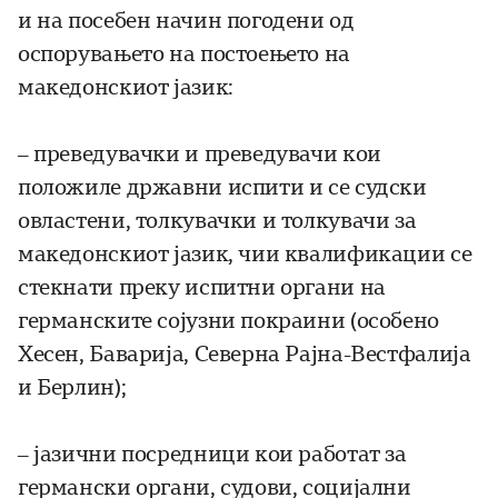
и на посебен начин погодени од
оспорувањето на постоењето на
македонскиот јазик:
– преведувачки и преведувачи кои
положиле државни испити и се судски
овластени, толкувачки и толкувачи за
македонскиот јазик, чии квалификации се
стекнати преку испитни органи на
германските сојузни покраини (особено
Хесен, Баварија, Северна Рајна-Вестфалија
и Берлин);
– јазични посредници кои работат за
германски органи, судови, социјални