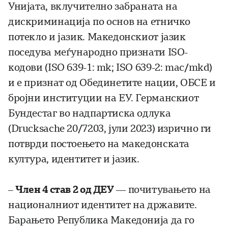
Унијата, вклучително забраната на
дискриминација по основ на етничко
потекло и јазик. Македонскиот јазик
поседува меѓународно признати ISO-
кодови (ISO 639-1: mk; ISO 639-2: mac/mkd)
и е признат од Обединетите нации, ОБСЕ и
бројни институции на ЕУ. Германскиот
Бундестаг во надпартиска одлука
(Drucksache 20/7203, јули 2023) изрично ги
потврди постоењето на македонската
култура, идентитет и јазик.
–
Член 4 став 2 од ДЕУ
— почитувањето на
националниот идентитет на државите.
Барањето Република Македонија да го