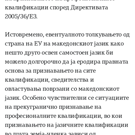
квалификации според Директивата
2005/36/EЗ.
Истовремено, евентуалното толкувањето од
страна на ЕУ на македонскиот јазик како
нешто друго освен самостоен јазик би
можело долгорочно да ја еродира правната
основа за признавањето на сите
квалификации, сведителства и
овластувања поврзани со македонскиот
јазик. Особено чувствителни се ситуациите
на прекугранично признавање на
професионалните квалификации, во кои
признавањето на јазичните квалификации
во друга земја-членка зависи од