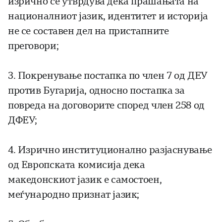
изрично се утврдува дека прашањата на
националниот јазик, идентитет и историја
не се составен дел на пристапните
преговори;
3. Покренување постапка по член 7 од ДЕУ
против Бугарија, односно постапка за
повреда на договорите според член 258 од
ДФЕУ;
4. Изрично институционално разјаснување
од Европската комисија дека
македонскиот јазик е самостоен,
меѓународно признат јазик;