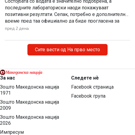
Состојбата со водата е значително подобрена, а
последните лабораториски наоди покажуваат
позитивни резултати. Сепак, потребно е дополнително
време пред таа официјално да биде прогласена за
исправна за пиење, изјави директорот на Дирекцијата
пред 2 дена
за заштита и спасување, Стојанче Ангелов. Тој посочи
дека конечната одлука ќе ја донесе Агенцијата за
храна и ветеринарство, откако надлежните
Сите вести од На прво место
испитувања ќе […]
За нас
Следете нѐ
Зошто Македонска нација
Facebook страница
1971
Facebook група
Зошто Македонска нација
2009
Зошто Македонска нација
2026
Импресум