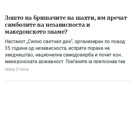
Зошто на бришачите на шахти, им пречат
симболите на независноста и
македонското знаме?
Настанот „Силно светнал ден“, организиран по повод
35 години од независноста, испрати порака на
заедништво, национална самодоверба и почит кон
македонската државност. Граѓаните ја препознаа таа
порака, додека Венко Филипче и неколкумината околу
пред 2 часа
него повторно се обидуваат да оцрнат проект што ги
истакнува македонската историја и национална
самобитност. Тоа веќе не изненадува. Станува збор за
[…]