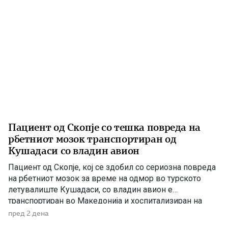
Пациент од Скопје со тешка повреда на
рбетниот мозок транспортиран од
Кушадаси со владин авион
Пациент од Скопје, кој се здобил со сериозна повреда
на рбетниот мозок за време на одмор во турското
летувалиште Кушадаси, со владин авион е
транспортиран во Македонија и хоспитализиран на
Универзитетската клиника за трауматологија,
пред 2 дена
ортопедски болести, анестезија, реанимација и