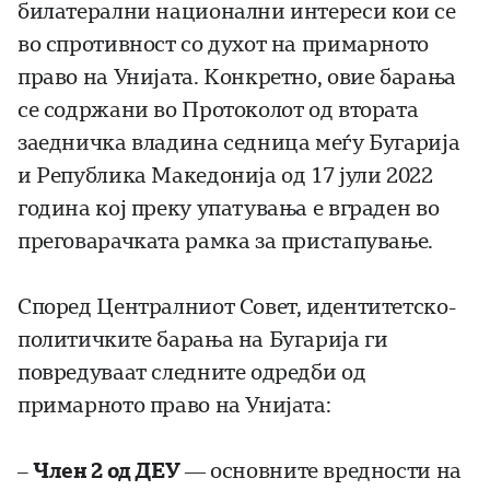
билатерални национални интереси кои се
во спротивност со духот на примарното
право на Унијата. Конкретно, овие барања
се содржани во Протоколот од втората
заедничка владина седница меѓу Бугарија
и Република Македонија од 17 јули 2022
година кој преку упатувања е вграден во
преговарачката рамка за пристапување.
Според Централниот Совет, идентитетско-
политичките барања на Бугарија ги
повредуваат следните одредби од
примарното право на Унијата:
–
Член 2 од ДЕУ
— основните вредности на