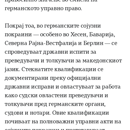
германското управно право.
Покрај тоа, во германските сојузни
покраини — особено во Хесен, Баварија,
Северна Рајна-Вестфалија и Берлин — се
спроведуваат државни испити за
преведувачи и толкувачи за македонскиот
јазик. Стекнатите квалификации се
документирани преку официјални
државни исправи и овластуваат за работа
како судски овластени преведувачи и
толкувачи пред германските органи,
судови и нотари. Овие квалификации
почиваат на полноважни управни акти на