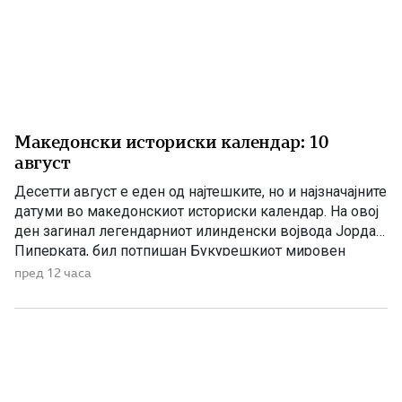
Македонски историски календар: 10
август
Десетти август е еден од најтешките, но и најзначајните
датуми во македонскиот историски календар. На овој
ден загинал легендарниот илинденски војвода Јордан
Пиперката, бил потпишан Букурешкиот мировен
договор со кој била запечатена поделбата на
пред 12 часа
Македонија, а во 1946 година биле донесени одлуки за
признавање на македонскиот народ и за културна
автономија во Пиринскиот дел на […]