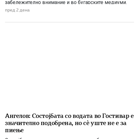
забележително внимание и во бугарските медиуми.
Македонскиот национален совет нагласува дека
пред 2 дена
споменикот нема политичка или територијална порака,
туку треба да биде траен симбол на македонскиот
народ, неговото историско паметење и културен
идентитет. Националниот совет на македонското […]
Ангелов: Состојбата со водата во Гостивар е
значително подобрена, но сè уште не е за
пиење