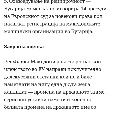
5. Обезбедување на реципрочност —
Бугарија моментално игнорира 14 пресуди
на Европскиот суд за човекови права кои
налагаат регистрација на македонските
малцински организации во Бугарија.
Завршна оценка
Република Македонија на својот пат кон
членството во ЕУ направи исклучително
далекусежни отстапки кои не и биле
наметнати на ниту една друга земја-
кандидат — промена на државното знаме,
сериозни уставни измени и конечно
болната промена на државното име со