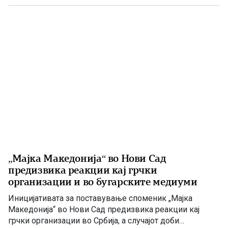
интензивно лекување (ТОАРИЛУЦ). Информацијата ја
соопшти директорот на Клиниката, д-р Игор
Мерџановски, кој наведе дека пациентот […]
„Мајка Македонија“ во Нови Сад
предизвика реакции кај грчки
организации и во бугарските медиуми
Иницијативата за поставување споменик „Мајка
Македонија“ во Нови Сад предизвика реакции кај
грчки организации во Србија, а случајот доби