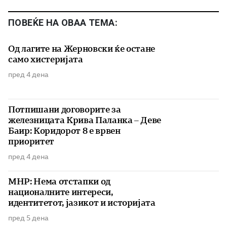
ПОВЕЌЕ НА ОВАА ТЕМА:
Од лагите на Жерновски ќе остане
само хистеријата
пред 4 дена
Потпишани договорите за
железницата Крива Паланка – Деве
Баир: Коридорот 8 е врвен
приоритет
пред 4 дена
МНР: Нема отстапки од
националните интереси,
идентитетот, јазикот и историјата
пред 5 дена