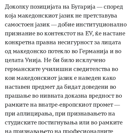
Доколку позицијата на Бугарија — според
која македонскиот јазик не претставува
самостоен јазик — добие институционално
признание во контекстот на ЕУ, ќе настане
конкретна правна несигурност за лицата
од македонско потекло во Германија и во
целата Унија. Не би било исклучено
германските училишни сведителства во
кои македонскиот јазик е наведен како
наставен предмет да бидат доведени во
прашање во нивната доказна вредност во
рамките на внатре-европскиот промет —
при аплицирања, при признавањето на
студиските постигнувања или во рамките
на признавањето на професионалните