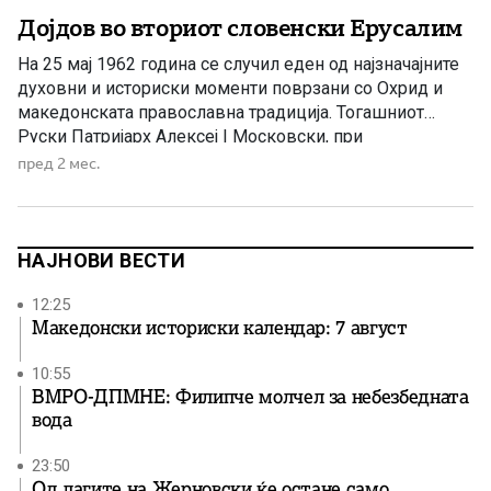
Дојдов во вториот словенски Ерусалим
На 25 мај 1962 година се случил еден од најзначајните
духовни и историски моменти поврзани со Охрид и
македонската православна традиција. Тогашниот
Руски Патријарх Алексеј I Московски, при
официјалната посета на тогашна Југославија, бил
пред 2 мес.
поканет од Српска Православна Црква најнапред да го
посети Белград. Но, наместо тоа, тој побарал прво да
дојде во Охрид — […]
НАЈНОВИ ВЕСТИ
12:25
Македонски историски календар: 7 август
10:55
ВМРО-ДПМНЕ: Филипче молчел за небезбедната
вода
23:50
Од лагите на Жерновски ќе остане само