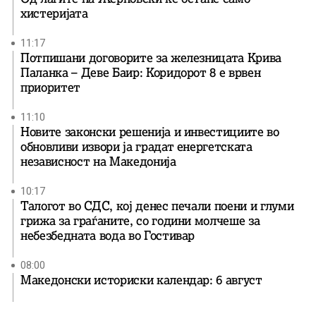
хистеријата
11:17
Потпишани договорите за железницата Крива
Паланка – Деве Баир: Коридорот 8 е врвен
приоритет
11:10
Новите законски решенија и инвестициите во
обновливи извори ја градат енергетската
независност на Македонија
10:17
Талогот во СДС, кој денес печали поени и глуми
грижа за граѓаните, со години молчеше за
небезбедната вода во Гостивар
08:00
Македонски историски календар: 6 август