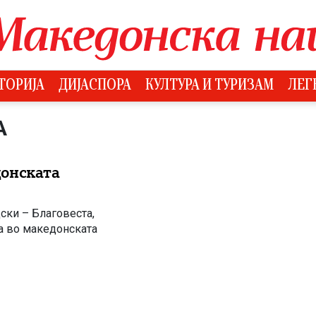
ТОРИЈА
ДИЈАСПОРА
КУЛТУРА И ТУРИЗАМ
ЛЕГ
А
донската
ски – Благовеста,
ја во македонската