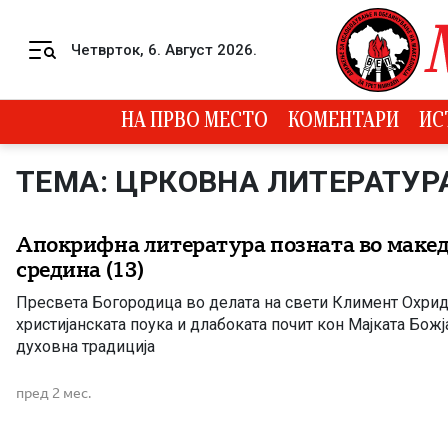
Skip to content
Четврток, 6. Август 2026.
Menu
НА ПРВО МЕСТО
КОМЕНТАРИ
ИС
ТЕМА: ЦРКОВНА ЛИТЕРАТУР
Апокрифна литература позната во маке
средина (13)
Пресвета Богородица во делата на свети Климент Охрид
христијанската поука и длабоката почит кон Мајката Бож
духовна традиција
пред 2 мес.