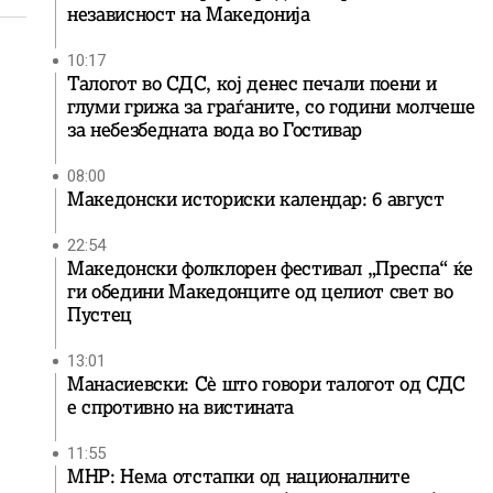
независност на Македонија
10:17
Талогот во СДС, кој денес печали поени и
глуми грижа за граѓаните, со години молчеше
за небезбедната вода во Гостивар
08:00
Македонски историски календар: 6 август
22:54
Македонски фолклорен фестивал „Преспа“ ќе
ги обедини Македонците од целиот свет во
Пустец
13:01
Манасиевски: Сè што говори талогот од СДС
е спротивно на вистината
11:55
МНР: Нема отстапки од националните