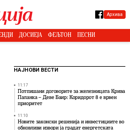
Архива
ЕНДИ
ДОСИЕЈА
ФЕЉТОН
ПЕСНИ
НАЈНОВИ ВЕСТИ
11:17
Потпишани договорите за железницата Крива
Паланка – Деве Баир: Коридорот 8 е врвен
приоритет
11:10
Новите законски решенија и инвестициите во
обновливи извори ја градат енергетската