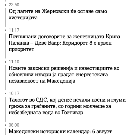
23:50
Од лагите на Жерновски ќе остане само
хистеријата
11:17
Потпишани договорите за железницата Крива
Паланка – Деве Баир: Коридорот 8 е врвен
приоритет
11:10
Новите законски решенија и инвестициите во
обновливи извори ја градат енергетската
независност на Македонија
10:17
Талогот во СДС, кој денес печали поени и глуми
грижа за граѓаните, со години молчеше за
небезбедната вода во Гостивар
08:00
Македонски историски календар: 6 август