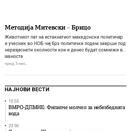
Методија Митевски – Брицо
Животниот пат на истакнатиот македонски политичар
и учесник во НОБ чиј брз политички подем заврши под
неразјаснети околности кои и денес будат сомнежи во
јавноста
пред 3 мес.
НАЈНОВИ ВЕСТИ
10:55
ВМРО-ДПМНЕ: Филипче молчел за небезбедната
вода
23:50