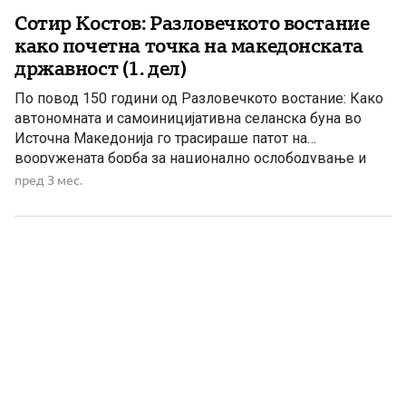
Сотир Костов: Разловечкото востание
како почетна точка на македонската
државност (1. дел)
По повод 150 години од Разловечкото востание: Како
автономната и самоиницијативна селанска буна во
Источна Македонија го трасираше патот на
вооружената борба за национално ослободување и
зацврстување на македонската посебност
пред 3 мес.