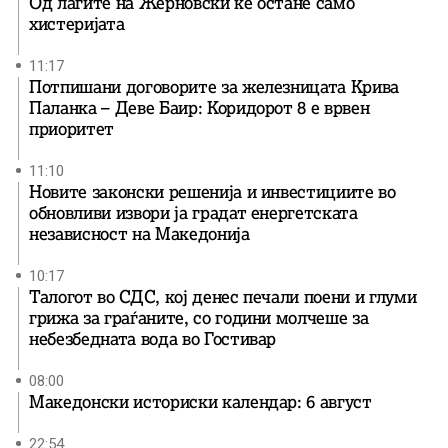
Од лагите на Жерновски ќе остане само
хистеријата
11:17
Потпишани договорите за железницата Крива
Паланка – Деве Баир: Коридорот 8 е врвен
приоритет
11:10
Новите законски решенија и инвестициите во
обновливи извори ја градат енергетската
независност на Македонија
10:17
Талогот во СДС, кој денес печали поени и глуми
грижа за граѓаните, со години молчеше за
небезбедната вода во Гостивар
08:00
Македонски историски календар: 6 август
22:54