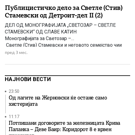
Публицистичко дело за Светле (Стив)
Стамевски од Детроит-дел II (2)
ДЕЛ ОД МОНОГРАФИЈАТА „СВЕТОЗАР – СВЕТЛЕ
СТАМЕВСКИ“ ОД СЛАВЕ КАТИН
Монографијата за Светозар –
Светле (Стив) Стамевски и неговото семејство чии
корени се во селото Одри, Тетовско, а втората
пред 3 мес.
татковина им се Соединетите Американски Државо
во метрополата Детроит, ја подготви за печат авторот
на овие продолженија, Славе Николовски – Катин, а
делото го отпечати книгоиздателството „Македонска
НАЈНОВИ ВЕСТИ
искра“ од Скопје во 2005, на 222 страници на
македонски и на англиски јазик Делото „Стамевски“ е
23:50
Од лагите на Жерновски ќе остане само
значајна и […]
хистеријата
11:17
Потпишани договорите за железницата Крива
Паланка – Деве Баир: Коридорот 8 е врвен