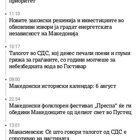
приоритет
11:10
Новите законски решенија и инвестициите во
обновливи извори ја градат енергетската
независност на Македонија
10:17
Талогот во СДС, кој денес печали поени и глуми
грижа за граѓаните, со години молчеше за
небезбедната вода во Гостивар
08:00
Македонски историски календар: 6 август
22:54
Македонски фолклорен фестивал „Преспа“ ќе ги
обедини Македонците од целиот свет во Пустец
13:01
Манасиевски: Сè што говори талогот од СДС е
спротивно на вистината