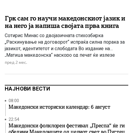
Грк сам го научи македонскиот јазик и
на него ја напиша својата прва книга
Сотирис Минас со двојазичната стихозбирка
„Раскинување на договорот“ испраќа силна порака за
јазикот, идентитетот и слободата Во издание на
„Матица македонска“ наскоро од печат ќе излезе
стихозбирката „Раскинување на договорот“ („Λύση
пред 2 мес.
Συμβολαίου“) од грчкиот поет и преведувач Сотирис
Минас. Станува збор за негово прво поетско дело,
објавено двојазично – на грчки и на македонски јазик.
[…]
НАЈНОВИ ВЕСТИ
08:00
Македонски историски календар: 6 август
22:54
Македонски фолклорен фестивал „Преспа“ ќе ги
обедини Македонците од целиот свет во Пустец