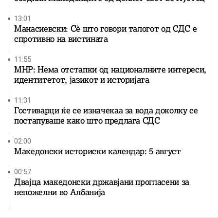
13:01
Манасиевски: Сè што говори талогот од СДС е
спротивно на вистината
11:55
МНР: Нема отстапки од националните интереси,
идентитетот, јазикот и историјата
11:31
Гостиварци ќе се изначекаа за вода доколку се
постапуваше како што предлага СДС
02:00
Македонски историски календар: 5 август
00:57
Двајца македонски државјани прогласени за
непожелни во Албанија