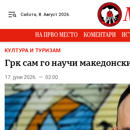
Skip to content
Сабота, 8. Август 2026.
Menu
НА ПРВО МЕСТО
КОМЕНТАРИ
ИС
КУЛТУРА И ТУРИЗАМ
Грк сам го научи македонски
17. јуни 2026. — 02:00