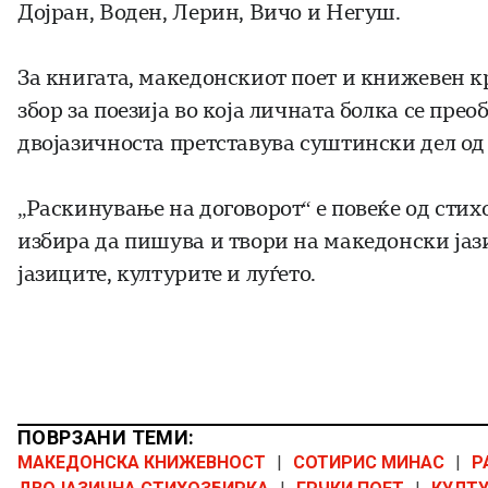
Дојран, Воден, Лерин, Вичо и Негуш.
За книгата, македонскиот поет и книжевен 
збор за поезија во која личната болка се пре
двојазичноста претставува суштински дел од 
„Раскинување на договорот“ е повеќе од стихо
избира да пишува и твори на македонски јази
јазиците, културите и луѓето.
ПОВРЗАНИ ТЕМИ:
МАКЕДОНСКА КНИЖЕВНОСТ
|
СОТИРИС МИНАС
|
Р