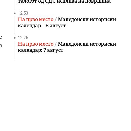
талогот од СДС исплива на површина
12:53
На прво место
Македонски историски
календар – 8 август
е
12:25
На прво место
Македонски историски
а
календар: 7 август