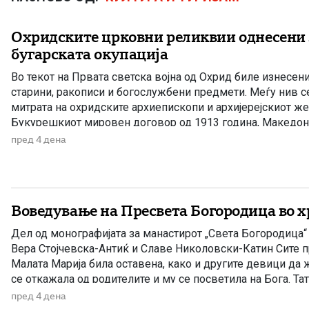
Охридските црковни реликвии однесени 
бугарската окупација
Во текот на Првата светска војна од Охрид биле изнесен
старини, ракописи и богослужбени предмети. Меѓу нив 
митрата на охридските архиепископи и архијерејскиот же
Букурешкиот мировен договор од 1913 година, Македон
меѓу соседните држави, а Вардарскиот дел потпаднал по
пред 4 дена
Кралството Србија. Само две години подоцна, во […]
Воведување на Пресвета Богородица во 
Дел од монографијата за манастирот „Света Богородица“
Вера Стојчевска-Антиќ и Славе Николовски-Катин Сите п
Малата Марија била оставена, како и другите девици да 
се откажала од родителите и му се посветила на Бога. Та
на 80 години. Ана останала сама и се […]
пред 4 дена