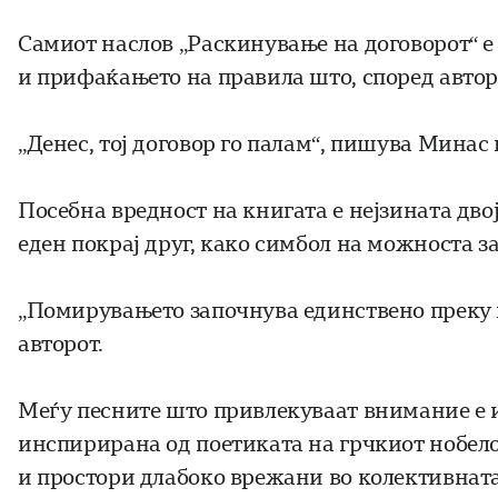
Самиот наслов „Раскинување на договорот“ е
и прифаќањето на правила што, според автор
„Денес, тој договор го палам“, пишува Минас
Посебна вредност на книгата е нејзината дво
еден покрај друг, како симбол на можноста з
„Помирувањето започнува единствено преку 
авторот.
Меѓу песните што привлекуваат внимание е и
инспирирана од поетиката на грчкиот нобело
и простори длабоко врежани во колективната