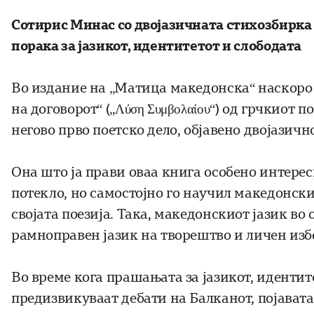
Сотирис Минас со двојазичната стихозбирка
порака за јазикот, идентитетот и слободата
Во издание на „Матица македонска“ наскоро 
на договорот“ („Λύση Συμβολαίου“) од грчкиот 
негово прво поетско дело, објавено двојазичн
Она што ја прави оваа книга особено интере
потекло, но самостојно го научил македонски
својата поезија. Така, македонскиот јазик во 
рамноправен јазик на творештво и личен избо
Во време кога прашањата за јазикот, идентит
предизвикуваат дебати на Балканот, појавата