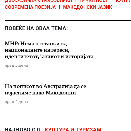
ДВОЈАЗИЧНА СТИХОЗБИРКА
|
ГРЧКИ ПОЕТ
|
КУЛТУ
СОВРЕМЕНА ПОЕЗИЈА
|
МАКЕДОНСКИ ЈАЗИК
ПОВЕЌЕ НА ОВАА ТЕМА:
МНР: Нема отстапки од
националните интереси,
идентитетот, јазикот и историјата
пред 3 дена
На пописот во Австралија да се
изјасниме како Македонци
пред 4 дена
НАЈНОВО ОД:
КУЛТУРА И ТУРИЗАМ