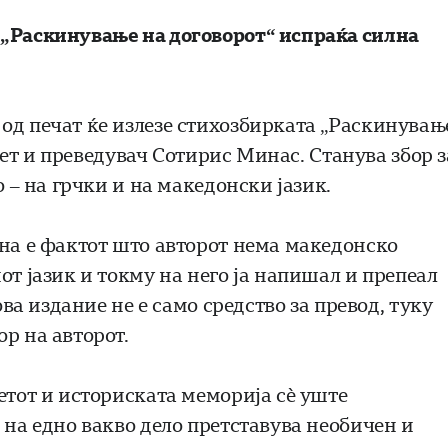
 „Раскинување на договорот“ испраќа силна
од печат ќе излезе стихозбирката „Раскинувањ
поет и преведувач Сотирис Минас. Станува збор з
о – на грчки и на македонски јазик.
сна е фактот што авторот нема македонско
от јазик и токму на него ја напишал и препеал
ова издание не е само средство за превод, туку
р на авторот.
етот и историската меморија сè уште
 на едно вакво дело претставува необичен и