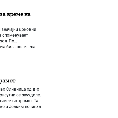
за време на
и значајни црковни
се споменуваат
зол. По
ија била поделена
д власта на
храмот
 во Сливница од д-р
рисутни се зачудиле.
живее во храмот. Таа
тко ù Јоаким починал