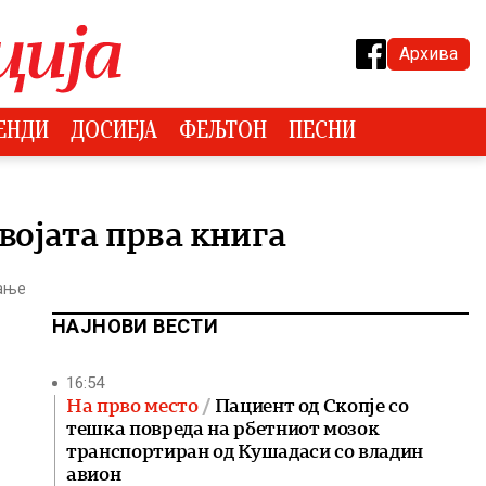
Архива
ЕНДИ
ДОСИЕЈА
ФЕЉТОН
ПЕСНИ
својата прва книга
тање
НАЈНОВИ ВЕСТИ
16:54
На прво место
Пациент од Скопје со
тешка повреда на рбетниот мозок
транспортиран од Кушадаси со владин
авион