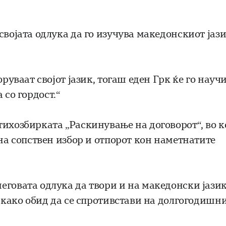
својата одлука да го изучува македонскиот јази
руваат својот јазик, тогаш еден Грк ќе го науч
а со гордост.“
ихозбирката „Раскинување на договорот“, во к
 на сопствен избор и отпорот кон наметнатите
еговата одлука да твори и на македонски јазик
а како обид да се спротивстави на долгогодишн