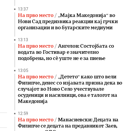
13:37
На прво место
„Мајка Македонија“ во
Нови Сад предизвика реакции кај грчки
организации и во бугарските медиуми
13:13
На прво место
Ангелов: Состојбата со
водата во Гостивар е значително
подобрена, но сè уште не е за пиење
13:05
На прво место
„Детето“ како што вели
Филипче, денес со изјавата призна дека во
случајот во Ново Село учествувале
осуденици и насилници, ова е талогот на
Македонија
12:59
На прво место
Манасиевски: Децата на
Филипче се децата на предавникот Заев,