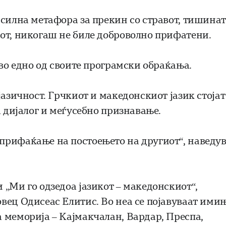
 силна метафора за прекин со стравот, тишина
от, никогаш не биле доброволно прифатени.
 во едно од своите програмски обраќања.
јазичност. Грчкиот и македонскиот јазик стојат
а дијалог и меѓусебно признавање.
прифаќање на постоењето на другиот“, наведу
 „Ми го одзедоа јазикот – македонскиот“,
вец Одисеас Елитис. Во неа се појавуваат ими
 меморија – Кајмакчалан, Вардар, Преспа,