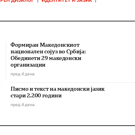
РЕН ДИЈАЛОГ
|
ИДЕНТИТЕТ И ЈАЗИК
|
Формиран Македонскиот
национален сојуз во Србија:
Обединети 29 македонски
организации
пред 4 дена
Писмо и текст на македонски јазик
стари 2.200 години
пред 4 дена