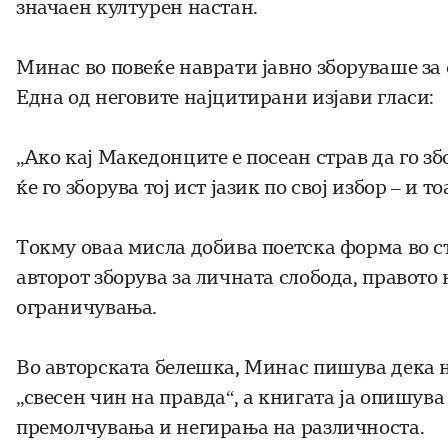
значаен културен настан.
Минас во повеќе наврати јавно зборуваше за 
Една од неговите најцитирани изјави гласи:
„Ако кај Македонците е посеан страв да го збо
ќе го зборува тој ист јазик по свој избор – и то
Токму оваа мисла добива поетска форма во ст
авторот зборува за личната слобода, правото
ограничувања.
Во авторската белешка, Минас пишува дека н
„свесен чин на правда“, а книгата ја опишув
премолчувања и негирања на различноста.