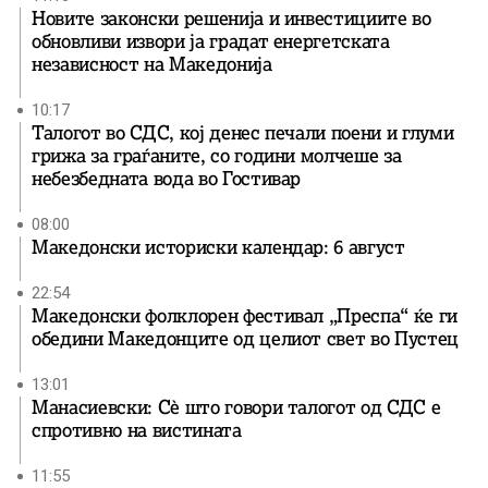
Новите законски решенија и инвестициите во
обновливи извори ја градат енергетската
независност на Македонија
10:17
Талогот во СДС, кој денес печали поени и глуми
грижа за граѓаните, со години молчеше за
небезбедната вода во Гостивар
08:00
Македонски историски календар: 6 август
22:54
Македонски фолклорен фестивал „Преспа“ ќе ги
обедини Македонците од целиот свет во Пустец
13:01
Манасиевски: Сè што говори талогот од СДС е
спротивно на вистината
11:55