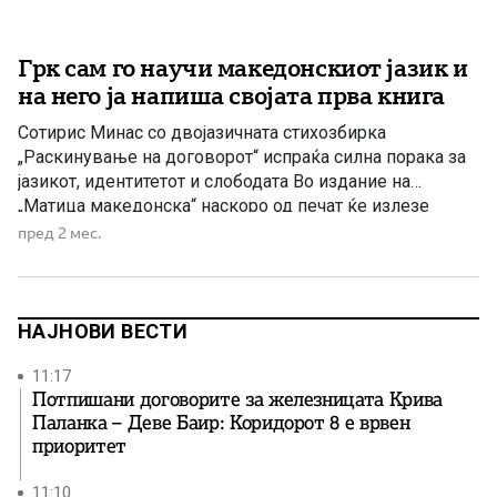
Грк сам го научи македонскиот јазик и
на него ја напиша својата прва книга
Сотирис Минас со двојазичната стихозбирка
„Раскинување на договорот“ испраќа силна порака за
јазикот, идентитетот и слободата Во издание на
„Матица македонска“ наскоро од печат ќе излезе
стихозбирката „Раскинување на договорот“ („Λύση
пред 2 мес.
Συμβολαίου“) од грчкиот поет и преведувач Сотирис
Минас. Станува збор за негово прво поетско дело,
објавено двојазично – на грчки и на македонски јазик.
[…]
НАЈНОВИ ВЕСТИ
11:17
Потпишани договорите за железницата Крива
Паланка – Деве Баир: Коридорот 8 е врвен
приоритет
11:10