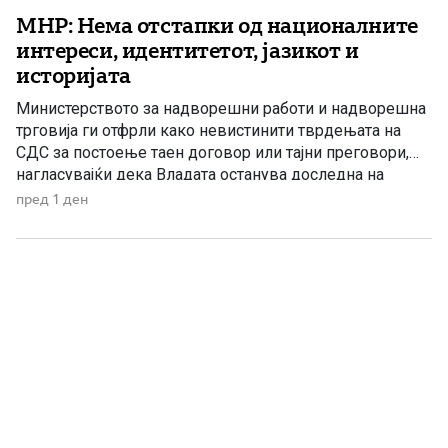
МНР: Нема отстапки од националните
интереси, идентитетот, јазикот и
историјата
Министерството за надворешни работи и надворешна
трговија ги отфрли како невистинити тврдењата на
СДС за постоење таен договор или тајни преговори,
нагласувајќи дека Владата останува доследна на
утврдените државни позиции и нема да прифати
пред 1 ден
отстапки од македонските национални интереси,
идентитетот, јазикот и историјата. „Денешната прес-
конференција на СДС е уште еден обид за создавање
хистерија и […]