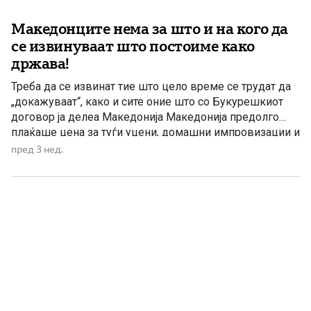
Македонците нема за што и на кого да
се извинуваат што постоиме како
држава!
Треба да се извинат тие што цело време се трудат да
„докажуваат“, како и сите оние што со Букурешкиот
договор ја делеа Македонија Македонија предолго
плаќаше цена за туѓи уцени, домашни импровизации и
политички авантуризам. Предолго државата беше
пред 3 нед.
третирана како експеримент, како привремена творба
без историја, без народ, без идентитет и без право
сама да […]