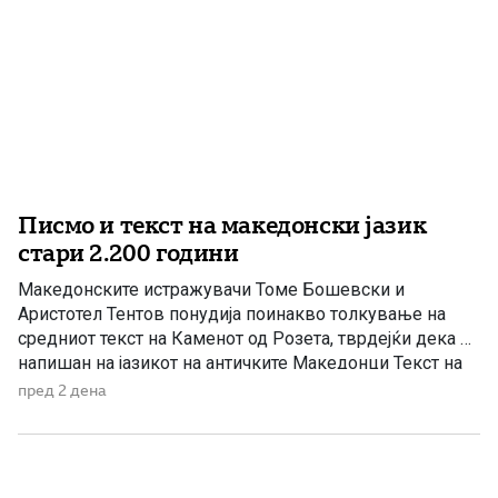
Писмо и текст на македонски јазик
стари 2.200 години
Македонските истражувачи Томе Бошевски и
Аристотел Тентов понудија поинакво толкување на
средниот текст на Каменот од Розета, тврдејќи дека е
напишан на јазикот на античките Македонци Текст на
египетски камен во местото Розета е дешифриран
пред 2 дена
како антички македонски напис, тврдат македонските
научници академик Томе Бошевски и проф. Аристотел
Тентов од Електротехничкиот факултет, по
неколкугодишни истражувања. […]