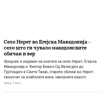
Село Нерет во Егејска Македонија –
село што ги чувало македонските
обичаи и вер
Уредник и издавач на книгата за село Нерет, Егејска
Македонија е: Виктор Бивел Од Велигден до
Ѓурѓовден и Свети Танас, старите обичаи во Нерет
сведочат за длабоката вера, народната радост,
македонскиот јазик и духовната врска на
пред 1 мес.
Македонците од Егејскиот дел со својата земја, црква
и традиција. Селото Нерет, во Егејска Македонија, е
старо македонско село […]