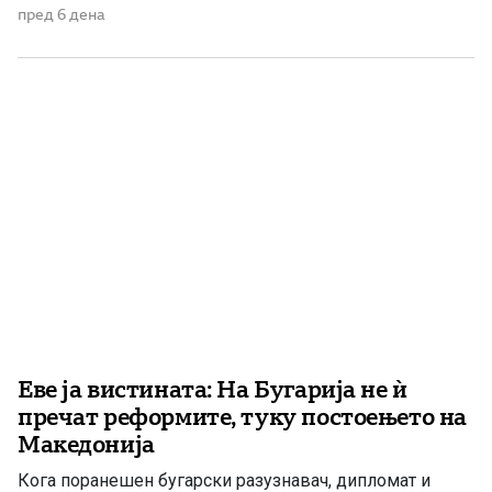
традиција Премиерот на Владата на Република
пред 6 дена
Македонија во Охрид ја отвори Летната школа за
изучување на македонскиот јазик, на која учествуваат
деца на македонски иселеници […]
Еве ја вистината: На Бугарија не ѝ
пречат реформите, туку постоењето на
Македонија
Кога поранешен бугарски разузнавач, дипломат и