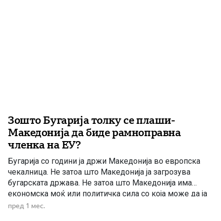
Зошто Бугарија толку се плаши-
Македонија да биде рамноправна
членка на ЕУ?
Бугарија со години ја држи Македонија во европска
чекалница. Не затоа што Македонија ја загрозува
бугарската држава. Не затоа што Македонија има
економска моќ или политичка сила со која може да ја
уценува Софија. Напротив, Македонија бара да биде
пред 1 мес.
третирана како рамноправна европска држава, со