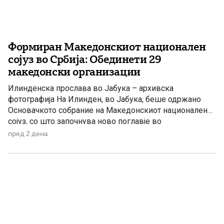
Формиран Македонскиот национален
сојуз во Србија: Обединети 29
македонски организации
Илинденска прослава во Јабука – архивска
фотографија На Илинден, во Јабука, беше одржано
Основачкото собрание на Македонскиот национален
сојуз, со што започнува ново поглавје во
организираното дејствување на македонската
пред 2 дена
заедница во Република Србија. Во новоформираниот
Сојуз се обединија 29 од вкупно 34 активни
македонски организации во Србија, не сметајќи го
Националниот совет на македонското национално […]