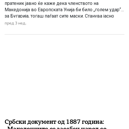
пратеник јавно ќе каже дека членството на
Македонија во Европската Унија би било „голем удар“
за Бугарија, тогаш паѓаат сите маски. Станува јасно
дека проблемот никогаш не бил само во внесувањето
пред 3 нед.
на Бугарите во македонскиот Устав. Не бил ниту во
реформите, владеењето на правото или
таканаречените европски вредности. Проблемот […]
Србски документ од 1887 година:
„Македонците се засебен народ со