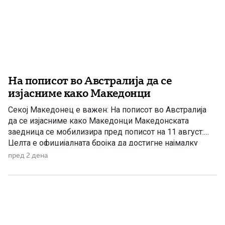
На пописот во Австралија да се
изјасниме како Македонци
Секој Македонец е важен: На пописот во Австралија
да се изјасниме како Македонци Македонската
заедница се мобилизира пред пописот на 11 август:
Целта е официјалната бројка да достигне најмалку
200.000 лица со македонско потекло „Во графата за
пред 2 дена
потекло напишете ‘македонско’, за земја на потекло
‘Македонија’, за јазикот што го зборувате дома
‘македонски’, а за религија […]