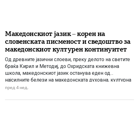
Македонскиот јазик – корен на
словенската писменост и сведоштво за
македонскиот културен континуитет
Од древните јазични слоеви, преку делото на светите
браќа Кирил и Методиј, до Охридската книжевна
школа, македонскиот јазик останува еден од
најсилните белези на македонската духовна, културна
и историска посебност. Еден од најсилните фактори
пред 4 нед.
што низ вековите ги поврзувал народите на
Македонскиот Полуостров, покрај христијанството, бил
јазикот. Во просторот меѓу Дунав на север, Егејското
Море […]