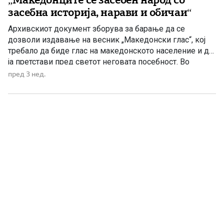
засебна историја, нарави и обичаи“
Архивскиот документ зборува за барање да се
дозволи издавање на весник „Македонски глас“, кој
требало да биде глас на македонското население и да
ја претстави пред светот неговата посебност. Во
јавноста повторно се појави значаен историски
пред 3 нед.
документ од 1887 година, во кој јасно се зборува за
Македонците како за засебен народ, со своја историја,
свои […]