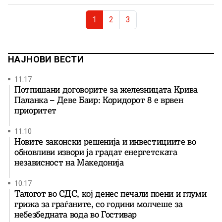
сопствен народ, сопствен јазик, сопствена историја и
Page navigation
сопствено достоинство и […]
Current Page
Page
Page
1
2
3
НАЈНОВИ ВЕСТИ
11:17
Потпишани договорите за железницата Крива
Паланка – Деве Баир: Коридорот 8 е врвен
приоритет
11:10
Новите законски решенија и инвестициите во
обновливи извори ја градат енергетската
независност на Македонија
10:17
Талогот во СДС, кој денес печали поени и глуми
грижа за граѓаните, со години молчеше за
небезбедната вода во Гостивар