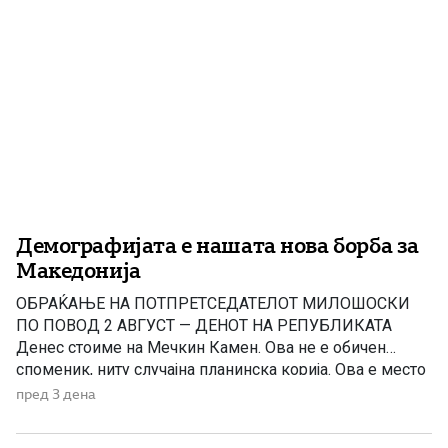
Демографијата е нашата нова борба за
Македонија
ОБРАЌАЊЕ НА ПОТПРЕТСЕДАТЕЛОТ МИЛОШОСКИ
ПО ПОВОД 2 АВГУСТ — ДЕНОТ НА РЕПУБЛИКАТА
Денес стоиме на Мечкин Камен. Ова не е обичен
споменик, ниту случајна планинска корија. Ова е место
каде што пред 123 години една мала чета јунаци
пред 3 дена
застанаа пред неспоредливо посилен непријател — и
не отстапија! Питу Гули и неговите соборци знаеле сè