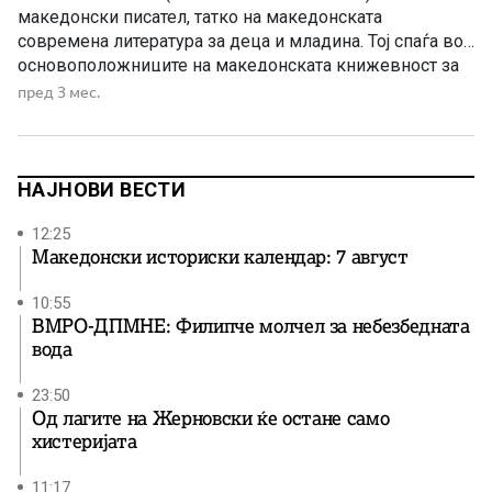
македонски писател, татко на македонската
современа литература за деца и младина. Тој спаѓа во
основоположниците на македонската книжевност за
деца и е најистакнат претставник во периодот
пред 3 мес.
непосредно по Втората светска војна. Неговите песни
и поеми, раскази и романи се исполнети со теми и
мотиви од […]
НАЈНОВИ ВЕСТИ
12:25
Македонски историски календар: 7 август
10:55
ВМРО-ДПМНЕ: Филипче молчел за небезбедната
вода
23:50
Од лагите на Жерновски ќе остане само
хистеријата
11:17