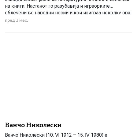
на книги. Настанот го разубавија и играорките
облечени во народни носии и кои изиграа неколку ора.
Претседателката на друштвото Гордана Димовска го
пред 3 мес.
отвори настанот и меѓу другото рече: Македонскиот
јазик е темелот на македонскиот идентитет.
Maкедонскиот јазик не е […]
Ванчо Николески
Ванчо Николески (10. Ⅵ 1912 – 15. Ⅳ 1980) е