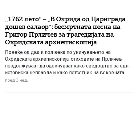
„1762 лето“ – „В Охрида од Цариграда
дошел салаор“: бесмртната песна на
Григор Прличев за трагедијата на
Охридската архиепископија
Повеќе од два и пол века по укинувањето на
Охридската архиепископија, стиховите на Прличев
продолжуваат да одекнуваат како сведоштво за една
историска неправда и како потсетник на вековната
борба за зачувување на духовниот и националниот
пред 3 нед.
идентитет. Токму затоа „1762 лето“ не е само песна за
минатото, туку и порака до идните поколенија дека
народот кој […]