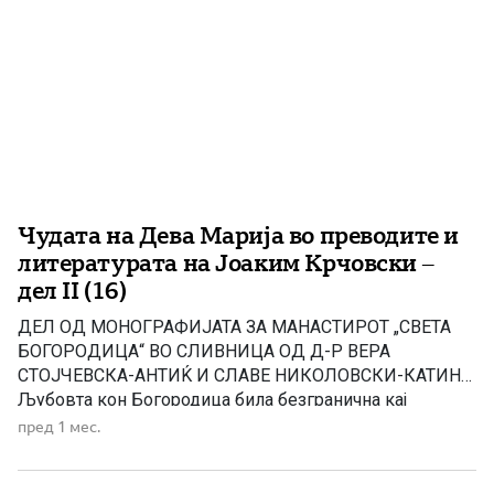
Чудата на Дева Марија во преводите и
литературата на Јоаким Крчовски –
дел II (16)
ДЕЛ ОД МОНОГРАФИЈАТА ЗА МАНАСТИРОТ „СВЕТА
БОГОРОДИЦА“ ВО СЛИВНИЦА ОД Д-Р ВЕРА
СТОЈЧЕВСКА-АНТИЌ И СЛАВЕ НИКОЛОВСКИ-КАТИН
Љубовта кон Богородица била безгранична кај
верниците. Во чудото 12 девојката Марија ја искажува
пред 1 мес.
таа љубов на директен начин. Таа го сакала
манастирскиот живот и нејзините богати родители ја