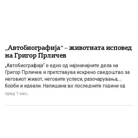
„Автобиографија“ – животната исповед
на Григор Прличев
„Автобиографија“ е едно од најзначајните дела на
Григор Прличев и претставува искрено сведоштво за
неговиот живот, неговите успеси, разочарувања,
борби и идеали. Напишана во последните години од
неговиот живот, оваа книга не е само приказна за
пред 1 мес.
еден човек, туку и драгоцен документ за времето во
кое живеел, за состојбите во Охрид и Македонија во
XIX […]