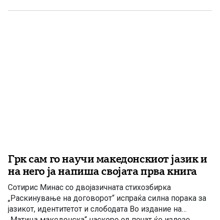
натпревар во Атина во 1860 година Кога се зборува за
најголемите имиња во македонската културна и
книжевна историја, невозможно е да се заобиколи […]
Грк сам го научи македонскиот јазик и
на него ја напиша својата прва книга
Сотирис Минас со двојазичната стихозбирка
„Раскинување на договорот“ испраќа силна порака за
јазикот, идентитетот и слободата Во издание на
„Матица македонска“ наскоро од печат ќе излезе