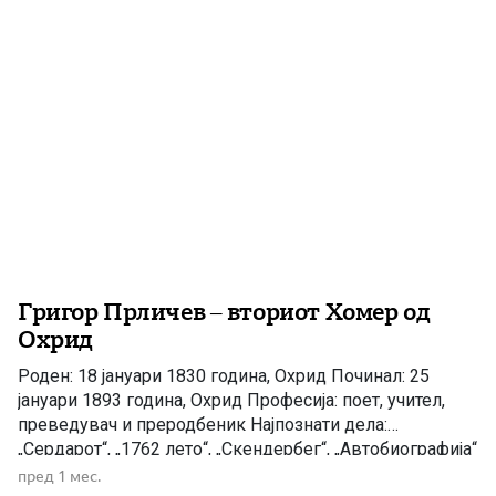
оставиле дефинитивно во еден женски манастир,
каде што чедната Марија […]
Григор Прличев – вториот Хомер од
Охрид
Роден: 18 јануари 1830 година, Охрид Починал: 25
јануари 1893 година, Охрид Професија: поет, учител,
преведувач и преродбеник Најпознати дела:
„Сердарот“, „1762 лето“, „Скендербег“, „Автобиографија“
Признание: „Вториот Хомер“ по победата на поетскиот
пред 1 мес.