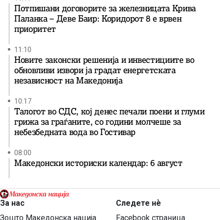
Потпишани договорите за железницата Крива
Паланка – Деве Баир: Коридорот 8 е врвен
приоритет
11:10
Новите законски решенија и инвестициите во
обновливи извори ја градат енергетската
независност на Македонија
10:17
Талогот во СДС, кој денес печали поени и глуми
грижа за граѓаните, со години молчеше за
небезбедната вода во Гостивар
08:00
Македонски историски календар: 6 август
За нас
Следете нѐ
Зошто Македонска нација
Facebook страница