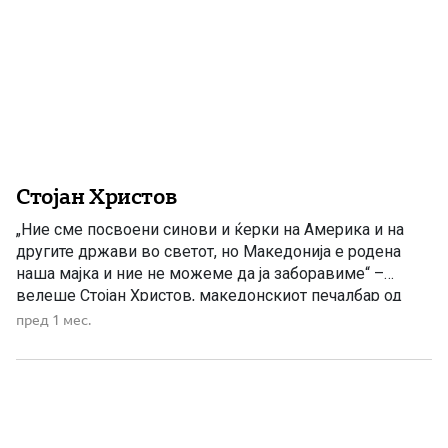
Стојан Христов
„Ние сме посвоени синови и ќерки на Америка и на
другите држави во светот, но Македонија е родена
наша мајка и ние не можеме да ја заборавиме“ –
велеше Стојан Христов, македонскиот печалбар од
Кономлади, Костурско Егејска Македонија кој стана
пред 1 мес.
американски писател, новинар и сенатор. Стојан
Христов (1898 – 1996) – македонскиот печалбар што
стана […]