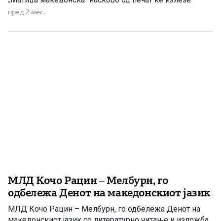
стихозбирката „Раскинување на договорот“ („Λύση
пред 2 мес.
Συμβολαίου“) од грчкиот поет и преведувач Сотирис
Минас. Станува збор за негово прво поетско дело,
објавено двојазично – на грчки и на македонски јазик.
[…]
МЛД Кочо Рацин – Мелбурн, го
одбележа Денот на македонскиот јазик
МЛД Кочо Рацин – Мелбурн, го одбележа Денот на
македонскиот јазик со литературно читање и изложба