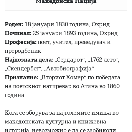
Македонска Нација
Роден:
18 јануари 1830 година, Охрид
Починал:
25 јануари 1893 година, Охрид
Професија:
поет, учител, преведувач и
преродбеник
Најпознати дела:
„Сердарот“, „1762 лето“,
„Скендербег“, „Автобиографија“
Признание:
„Вториот Хомер“ по победата
на поетскиот натпревар во Атина во 1860
година
Кога се зборува за најголемите имиња во
македонската културна и книжевна
историја, невозможно е да се заобиколи