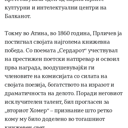
културни и интелектуални центри на
Балканот.
Токму во Атина, во 1860 година, Прличев ја
постигнал својата најголема книжевна
победа. Со поемата „Сердарот“ учествувал
на престижен поетски натпревар и освоил
прва награда, воодушевувајќи ги
членовите на комисијата со силата на
својата поезија, богатството на изразот и
драматичноста на делото. Поради неговиот
исклучителен талент, бил прогласен за
„вториот Хомер“ – признание што ретко
кому му било доделено во тогашниот
книжевен свет.