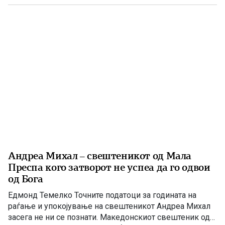
на антифашистичкиот отпор во Битолско. На 21 јули
1942 година во Скопскиот затвор биле извршени
смртните […]
Андреа Михал – свештеникот од Мала
Преспа кого затворот не успеа да го одвои
од Бога
Едмонд Темелко Точните податоци за годината на
раѓање и упокојување на свештеникот Андреа Михал
засега не ни се познати. Македонскиот свештеник од