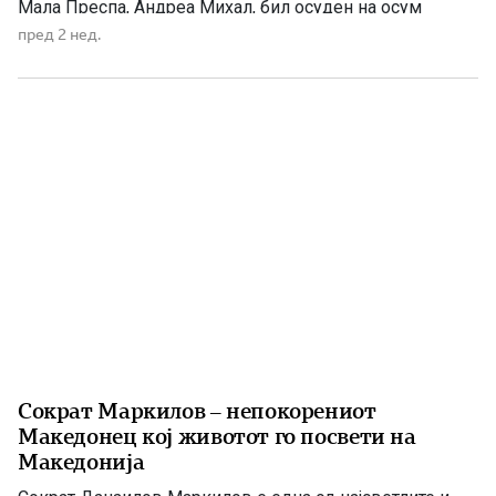
Мала Преспа, Андреа Михал, бил осуден на осум
години затвор затоа што одбил да ја предаде својата
пред 2 нед.
свештеничка одежда за исмевање на православната
вера. По падот на режимот на Енвер Хоџа, неговата
најголема […]
Сократ Маркилов – непокорениот
Македонец кој животот го посвети на
Македонија