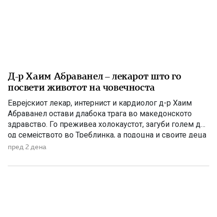
Д-р Хаим Абраванел – лекарот што го
посвети животот на човечноста
Еврејскиот лекар, интернист и кардиолог д-р Хаим
Абраванел остави длабока трага во македонското
здравство. Го преживеа холокаустот, загуби голем дел
од семејството во Треблинка, а подоцна и своите деца
во катастрофалниот земјотрес во Скопје. Д-р Хаим
пред 2 дена
Абраванел е роден на 25 декември 1896 година во
Пирот, тогаш во Кралството Србија, во многучлено
семејство со 11 […]