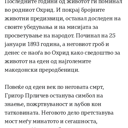
Последните години од животот ги поминал
во родниот Охрид. И покрај бројните
животни предизвици, останал доследен на
своите убедувања и на мисијата за
просветување на народот. Починал на 25
јануари 1893 година, а неговиот гроб и
денес се наоѓа во Охрид како сведоштво за
животот на еден од најголемите
македонски преродбеници.
Повеќе од еден век по неговата смрт,
Григор Прличев останува симбол на
знаење, пожртвуваност и љубов кон
татковината. Неговото дело претставува
мост меѓу минатото и сегашноста,