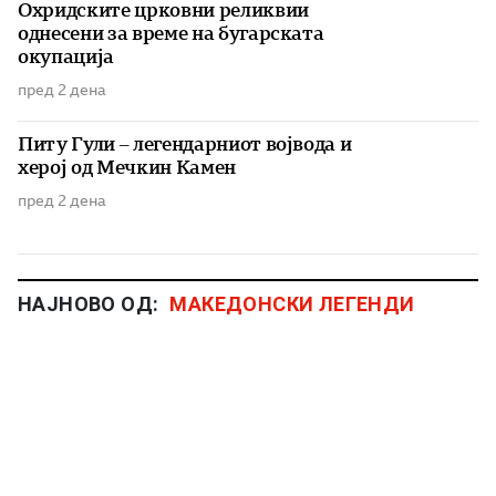
Охридските црковни реликвии
однесени за време на бугарската
окупација
пред 2 дена
Питу Гули – легендарниот војвода и
херој од Мечкин Камен
пред 2 дена
НАЈНОВО ОД:
МАКЕДОНСКИ ЛЕГЕНДИ