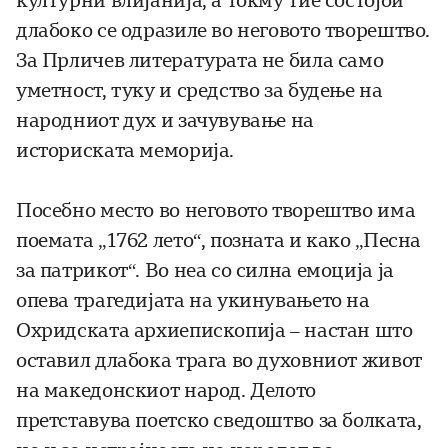
културни влијанија, а токму тие состојби
длабоко се одразиле во неговото творештво.
За Прличев литературата не била само
уметност, туку и средство за будење на
народниот дух и зачувување на
историската меморија.
Посебно место во неговото творештво има
поемата „1762 лето“, позната и како „Песна
за патрикот“. Во неа со силна емоција ја
опева трагедијата на укинувањето на
Охридската архиепископија – настан што
оставил длабока трага во духовниот живот
на македонскиот народ. Делото
претставува поетско сведоштво за болката,