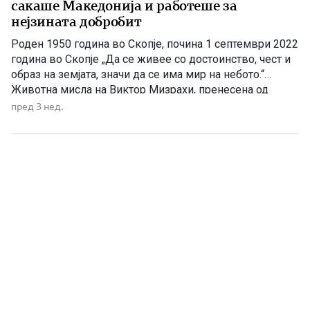
сакаше Македонија и работеше за
нејзината добробит
Роден 1950 година во Скопје, почина 1 септември 2022
година во Скопје „Да се живее со достоинство, чест и
образ на земјата, значи да се има мир на небото.“
Животна мисла на Виктор Мизрахи, пренесена од
неговата ќерка Рашела по неговата смрт. Постојат
пред 3 нед.
луѓе што не ја докажуваат љубовта кон татковината
само со зборови, туку […]