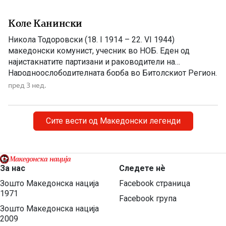
Коле Канински
Никола Тодоровски (18. I 1914 – 22. VI 1944)
македонски комунист, учесник во НОБ. Еден од
најистакнатите партизани и раководители на
Народноослободителната борба во Битолскиот Регион.
Загинал како политички комесар во Првата
пред 3 нед.
Македонско – Косовска бригада, при експлозија на
мина на 22. јули 1944 година во село Брунец, кај
Караорман. Никола Тодоровски, познат како Коле […]
Сите вести од Македонски легенди
За нас
Следете нѐ
Зошто Македонска нација
Facebook страница
1971
Facebook група
Зошто Македонска нација
2009