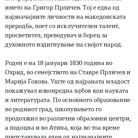
името на Григор Прличев. Тој е една од
најзначајните личности на македонската
преродба, поет со исклучителен талент,
просветител, преведувач и борец за
духовното издигнување на својот народ.
Роден е на 18 јануари 1830 година во
Охрид, во семејството на Ставре Прличев и
Марија Ѓокова. Уште од најраната младост
покажувал извонредна љубов кон науката
и литературата. По основното образование
во родниот град, школувањето го
продолжил во различни образовни центри,
а подоцна и во Атина, која во тоа време
претставувала еден од најзначајните