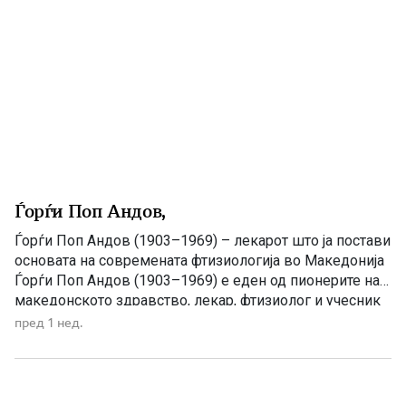
Ѓорѓи Поп Андов,
Ѓорѓи Поп Андов (1903–1969) – лекарот што ја постави
основата на современата фтизиологија во Македонија
Ѓорѓи Поп Андов (1903–1969) е еден од пионерите на
македонското здравство, лекар, фтизиолог и учесник
во Народноослободителната борба. Особено е
пред 1 нед.
запаметен како основач и прв управник на
Специјалната болница за туберкулоза во Битола,
институција која одиграла клучна улога во борбата […]