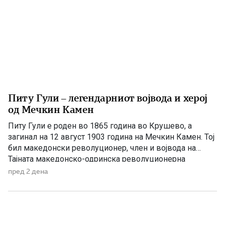
Питу Гули – легендарниот војвода и херој
од Мечкин Камен
Питу Гули е роден во 1865 година во Крушево, а
загинал на 12 август 1903 година на Мечкин Камен. Тој
бил македонски револуционер, член и војвода на
Тајната македонско-одринска револуционерна
организација и еден од најистакнатите учесници во
пред 2 дена
Илинденското востание. Со својата храброст и
подготвеност да се жртвува за слободата на
Македонија станал легендарен јунак, опеан […]