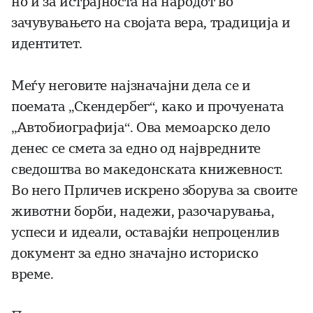
но и за истрајноста на народот во
зачувувањето на својата вера, традиција и
идентитет.
Меѓу неговите најзначајни дела се и
поемата „Скендербег“, како и прочуената
„Автобиографија“. Ова мемоарско дело
денес се смета за едно од највредните
сведоштва во македонската книжевност.
Во него Прличев искрено зборува за своите
животни борби, надежи, разочарувања,
успеси и идеали, оставајќи непроценлив
документ за едно значајно историско
време.