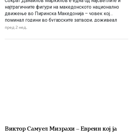
Сократ Данаилов Маркилов е една од најсветлите и
најтрагичните фигури на македонското национално
движење во Пиринска Македонија – човек кој
поминал години во бугарските затвори, доживеал
тешка семејна трагедија, но никогаш не се откажал од
пред 2 нед.
македонското име, идентитет и кауза. Роден е на 12
април 1921 година во селото Бутково, Валовишко,
познато и како Демирхисарско, […]
Виктор Самуел Мизрахи – Евреин кој ја