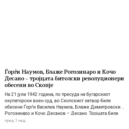
Ѓорѓи Наумов, Блаже Рогозинаро и Кочо
Десано – тројцата битолски револуционери
обесени во Скопје
На 21 јули 1942 година, по пресуда на бугарскиот
окупаторски воен суд, во Скопскиот затвор биле
обесени Ѓорѓи Василев Наумов, Блаже Димитровски –
Рогозинаро и Кочо Десанов – Десано. Тројцата биле
истакнати учесници во македонското
пред 1 нед.
националноослободително движење и организатори